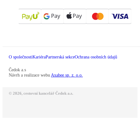
O společnosti
Kariéra
Partnerská sekce
Ochrana osobních údajů
Čedok a.s
Návrh a realizace webu
Axabee sp. z. o.o.
© 2026, cestovní kancelář Čedok a.s.