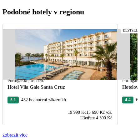
Podobné hotely v regionu
BESTSEL
Portugalsko
,
Madeira
Portugals
Hotel Vila Gale Santa Cruz
Hotelov
5.1
452 hodnocení zákazníků
4.4
63
19 990 Kč
15 690 Kč
/os.
Ušetřete
4 300 Kč
zobrazit více