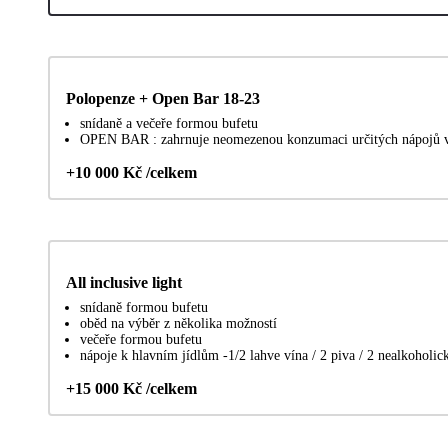
Polopenze + Open Bar 18-23
snídaně a večeře formou bufetu
OPEN BAR : zahrnuje neomezenou konzumaci určitých nápojů v
+10 000 Kč /celkem
All inclusive light
snídaně formou bufetu
oběd na výběr z několika možností
večeře formou bufetu
nápoje k hlavním jídlům -1/2 lahve vína / 2 piva / 2 nealkoholic
+15 000 Kč /celkem