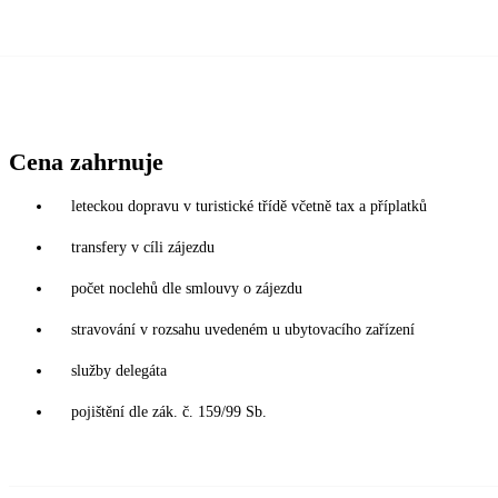
Cena zahrnuje
leteckou dopravu v turistické třídě včetně tax a příplatků
transfery v cíli zájezdu
počet noclehů dle smlouvy o zájezdu
stravování v rozsahu uvedeném u ubytovacího zařízení
služby delegáta
pojištění dle zák. č. 159/99 Sb.