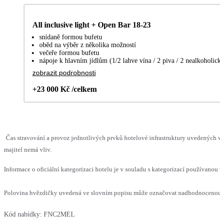
All inclusive light + Open Bar 18-23
snídaně formou bufetu
oběd na výběr z několika možností
večeře formou bufetu
nápoje k hlavním jídlům (1/2 lahve vína / 2 piva / 2 nealkoholic
zobrazit podrobnosti
+23 000 Kč /celkem
Čas stravování a provoz jednotlivých prvků hotelové infrastruktury uvedenýc
majitel nemá vliv.
Informace o oficiální kategorizaci hotelu je v souladu s kategorizací používanou 
Polovina hvězdičky uvedená ve slovním popisu může označovat nadhodnocenou n
Kód nabídky:
FNC2MEL