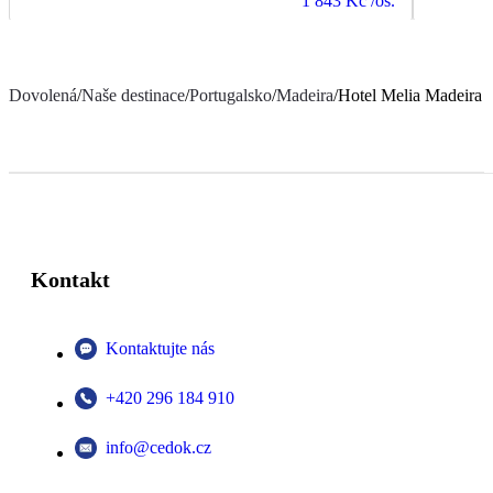
1 843 Kč
/os.
Dovolená
/
Naše destinace
/
Portugalsko
/
Madeira
/
Hotel Melia Madeira 
Kontakt
Kontaktujte nás
+420 296 184 910
info@cedok.cz