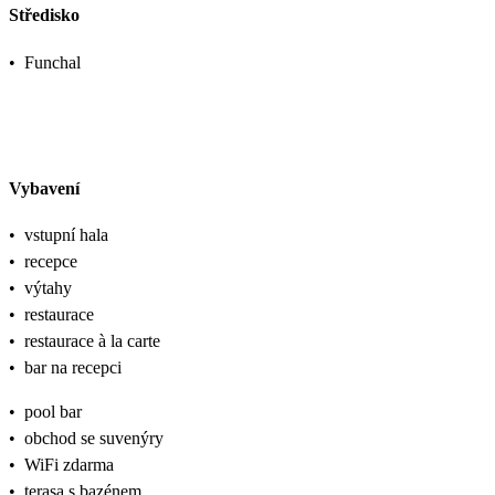
Středisko
•
Funchal
Vybavení
•
vstupní hala
•
recepce
•
výtahy
•
restaurace
•
restaurace à la carte
•
bar na recepci
•
pool bar
•
obchod se suvenýry
•
WiFi zdarma
•
terasa s bazénem