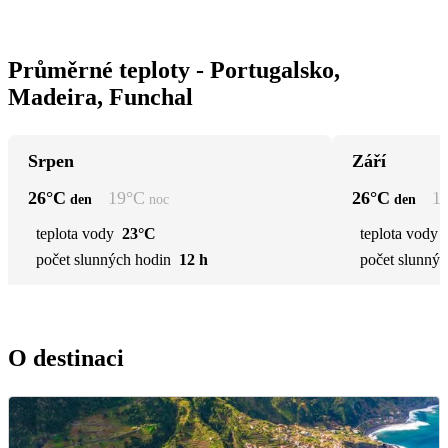
Průměrné teploty - Portugalsko,
Madeira, Funchal
Srpen
Září
26
°C
19
°C
26
°C
1
den
noc
den
teplota vody
23°C
teplota vody
počet slunných hodin
12 h
počet slunnýc
O destinaci