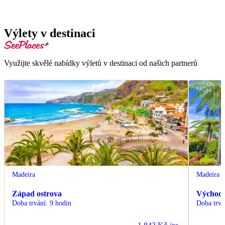
Výlety v destinaci
Využijte skvělé nabídky výletů v destinaci od našich partnerů
Madeira
Madeira
Západ ostrova
Východ 
Doba trvání
:
9 hodin
Doba trvá