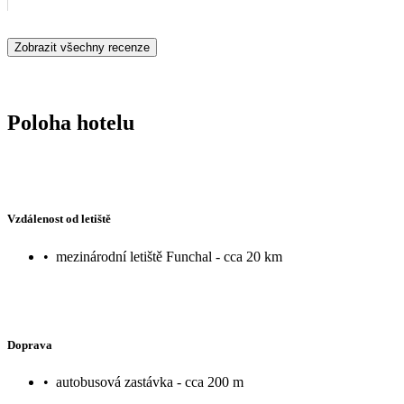
Zobrazit všechny recenze
Poloha hotelu
Vzdálenost od letiště
•
mezinárodní letiště Funchal - cca 20 km
Doprava
•
autobusová zastávka - cca 200 m