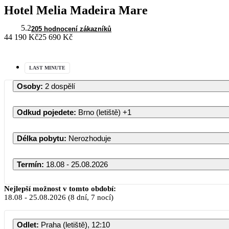
Hotel Melia Madeira Mare
5.2
205 hodnocení zákazníků
44 190 Kč
25 690 Kč
LAST MINUTE
Osoby
:
2 dospělí
Odkud pojedete
:
Brno (letiště)
+1
Délka pobytu
:
Nerozhoduje
Termín
:
18.08 - 25.08.2026
Nejlepší možnost v tomto období:
18.08
-
25.08.2026
(8 dní, 7 nocí)
Odlet
:
Praha (letiště), 12:10