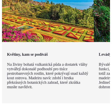
Květiny, kam se podíváš
Levády
Na živiny bohatá vulkanická půda a dostatek vláhy
Bývalé z
vytvářejí dokonalé podhoubí pro tisíce
funkci, 
pestrobarevných rostlin, které pokrývají snad každý
totiž za
kout ostrova. Madeiru navíc zdobí i hrstka
madeirsk
překrásných botanických zahrad, které zkrátka
Jedinečn
musíte navštívit.
dohroma