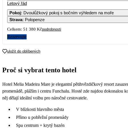
Letový řád
Pokoj
:
Dvoulůžkový pokoj s bočním výhledem na moře
Strava
:
Polopenze
Celkem:
51 380 Kč
podrobnosti
Rezervujte
uložit do oblíbených
Proč si vybrat tento hotel
Hotel Melia Madeira Mare je elegantní pětihvězdičkový resort zasazen
promenádě, plážím i centru Funchalu. Hosté zde najdou dokonalou ko
něj dělají ideální volbu pro náročné cestovatele.
V blízkosti hlavního města
Přímo u pobřežní promenády
Spa centrum + krytý bazén