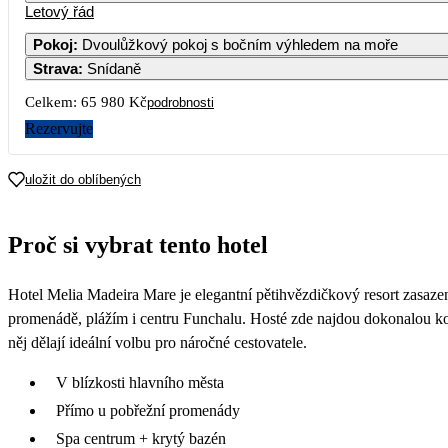
Letový řád
Pokoj
:
Dvoulůžkový pokoj s bočním výhledem na moře
Strava
:
Snídaně
Celkem:
65 980 Kč
podrobnosti
Rezervujte
uložit do oblíbených
Proč si vybrat tento hotel
Hotel Melia Madeira Mare je elegantní pětihvězdičkový resort zasazen
promenádě, plážím i centru Funchalu. Hosté zde najdou dokonalou ko
něj dělají ideální volbu pro náročné cestovatele.
V blízkosti hlavního města
Přímo u pobřežní promenády
Spa centrum + krytý bazén