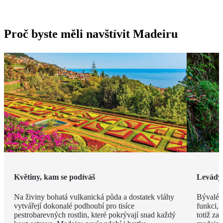
Proč byste měli navštívit Madeiru
Květiny, kam se podíváš
Levády
Na živiny bohatá vulkanická půda a dostatek vláhy
Bývalé z
vytvářejí dokonalé podhoubí pro tisíce
funkci, 
pestrobarevných rostlin, které pokrývají snad každý
totiž za