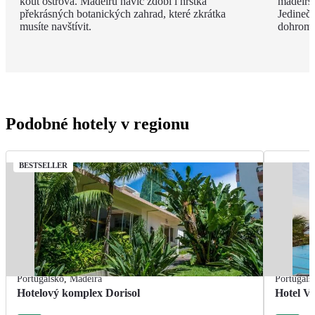
kout ostrova. Madeiru navíc zdobí i hrstka
madeirsk
překrásných botanických zahrad, které zkrátka
Jedinečn
musíte navštívit.
dohroma
Podobné hotely v regionu
BESTSELLER
Portugalsko
,
Madeira
Portugals
Hotelový komplex Dorisol
Hotel Vi