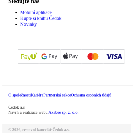
Sledujte nás
Mobilní aplikace
Kupte si knihu Čedok
Novinky
O společnosti
Kariéra
Partnerská sekce
Ochrana osobních údajů
Čedok a.s
Návrh a realizace webu
Axabee sp. z. o.o.
© 2026, cestovní kancelář Čedok a.s.