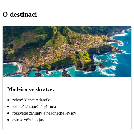
O destinaci
Madeira ve zkratce:
zelený klenot Atlantiku
jedinečná sopečná příroda
rozkvetlé zahrady a nekonečné levády
ostrov věčného jara