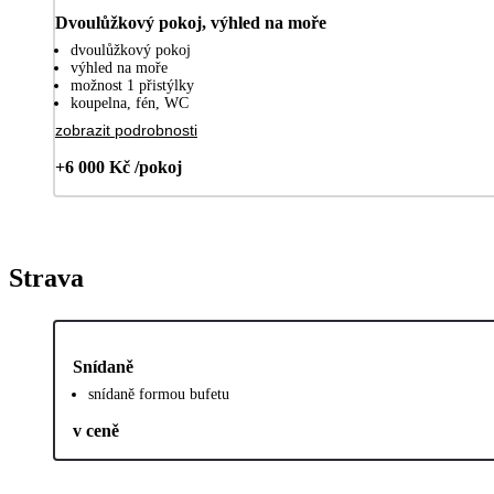
Dvoulůžkový pokoj, výhled na moře
dvoulůžkový pokoj
výhled na moře
možnost 1 přistýlky
koupelna, fén, WC
zobrazit podrobnosti
+6 000 Kč /pokoj
Strava
Snídaně
snídaně formou bufetu
v ceně