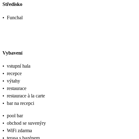
Středisko
•
Funchal
Vybavení
•
vstupní hala
•
recepce
•
výtahy
•
restaurace
•
restaurace à la carte
•
bar na recepci
•
pool bar
•
obchod se suvenýry
•
WiFi zdarma
•
terasa s bazénem