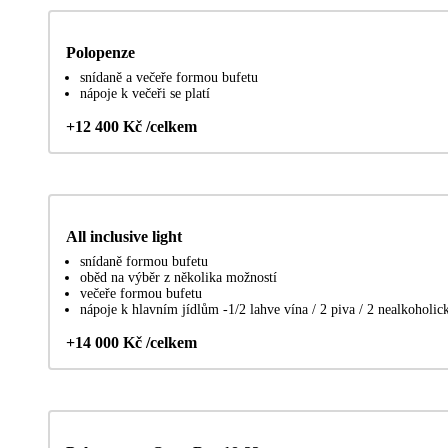
Polopenze
snídaně a večeře formou bufetu
nápoje k večeři se platí
+12 400 Kč /celkem
All inclusive light
snídaně formou bufetu
oběd na výběr z několika možností
večeře formou bufetu
nápoje k hlavním jídlům -1/2 lahve vína / 2 piva / 2 nealkoholic
+14 000 Kč /celkem