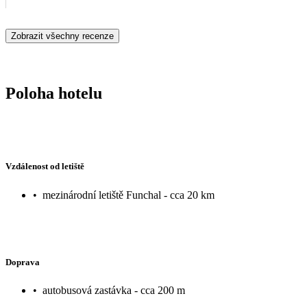
Zobrazit všechny recenze
Poloha hotelu
Vzdálenost od letiště
•
mezinárodní letiště Funchal - cca 20 km
Doprava
•
autobusová zastávka - cca 200 m