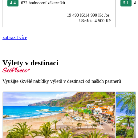
4.4
632 hodnocení zákazníků
5.1
44
19 490 Kč
14 990 Kč
/os.
Ušetřete
4 500 Kč
zobrazit více
Výlety v destinaci
Využijte skvělé nabídky výletů v destinaci od našich partnerů