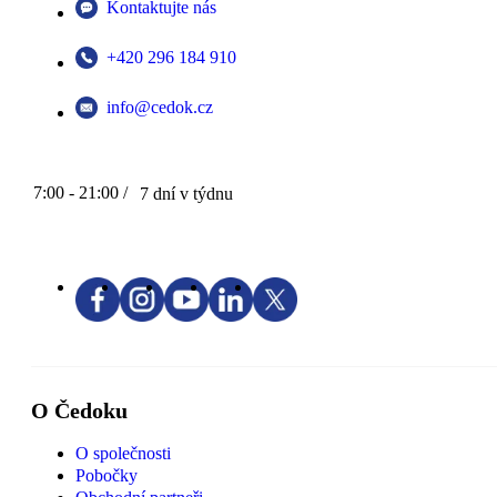
Kontaktujte nás
+420 296 184 910
info@cedok.cz
7:00 - 21:00 /
7 dní v týdnu
O Čedoku
O společnosti
Pobočky