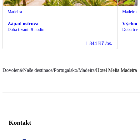
Madeira
Madeira
Západ ostrova
Východ 
Doba trvání
:
9 hodin
Doba trvá
1 844 Kč
/os.
Dovolená
/
Naše destinace
/
Portugalsko
/
Madeira
/
Hotel Melia Madeira 
Kontakt