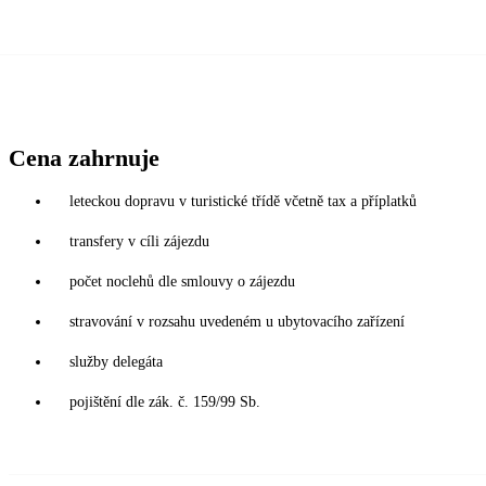
Cena zahrnuje
leteckou dopravu v turistické třídě včetně tax a příplatků
transfery v cíli zájezdu
počet noclehů dle smlouvy o zájezdu
stravování v rozsahu uvedeném u ubytovacího zařízení
služby delegáta
pojištění dle zák. č. 159/99 Sb.