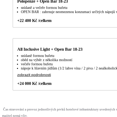
Polopenze + Open Bar 18-23
snídaně a večeře formou bufetu
OPEN BAR : zahrnuje neomezenou konzumaci určitých nápojů v
+22 400 Kč /celkem
All Inclusive Light + Open Bar 18-23
snídaně formou bufetu
oběd na výběr z několika možností
večeře formou bufetu
nápoje k hlavním jídlům (1/2 lahve vína / 2 piva / 2 nealkoholic
zobrazit podrobnosti
+24 000 Kč /celkem
Čas stravování a provoz jednotlivých prvků hotelové infrastruktury uvedenýc
majitel nemá vliv.