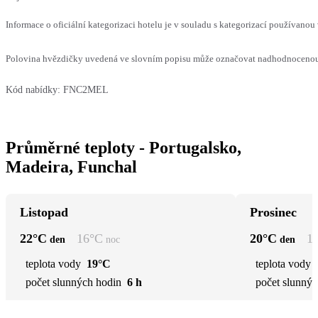
Informace o oficiální kategorizaci hotelu je v souladu s kategorizací používanou 
Polovina hvězdičky uvedená ve slovním popisu může označovat nadhodnocenou n
Kód nabídky:
FNC2MEL
Průměrné teploty - Portugalsko,
Madeira, Funchal
Listopad
Prosinec
22
°C
16
°C
20
°C
1
den
noc
den
teplota vody
19°C
teplota vody
počet slunných hodin
6 h
počet slunnýc