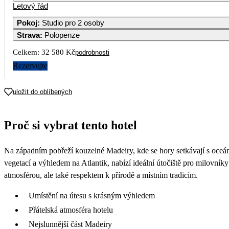
Letový řád
Pokoj
:
Studio pro 2 osoby
Strava
:
Polopenze
Celkem:
32 580 Kč
podrobnosti
Rezervujte
uložit do oblíbených
Proč si vybrat tento hotel
Na západním pobřeží kouzelné Madeiry, kde se hory setkávají s oceán
vegetací a výhledem na Atlantik, nabízí ideální útočiště pro milovník
atmosférou, ale také respektem k přírodě a místním tradicím.
Umístění na útesu s krásným výhledem
Přátelská atmosféra hotelu
Nejslunnější část Madeiry