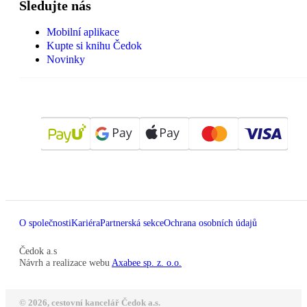
Sledujte nás
Mobilní aplikace
Kupte si knihu Čedok
Novinky
O společnosti
Kariéra
Partnerská sekce
Ochrana osobních údajů
Čedok a.s
Návrh a realizace webu
Axabee sp. z. o.o.
© 2026, cestovní kancelář Čedok a.s.