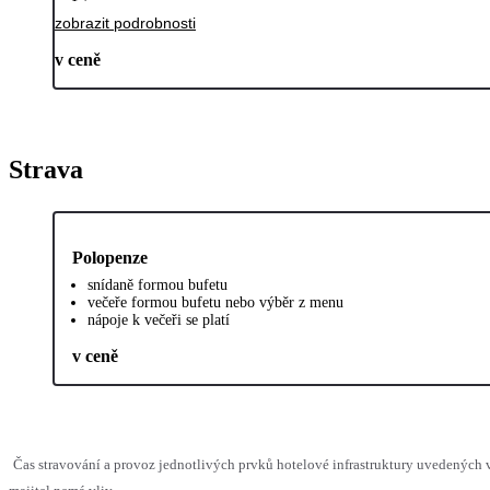
zobrazit podrobnosti
v ceně
Strava
Polopenze
snídaně formou bufetu
večeře formou bufetu nebo výběr z menu
nápoje k večeři se platí
v ceně
Čas stravování a provoz jednotlivých prvků hotelové infrastruktury uvedenýc