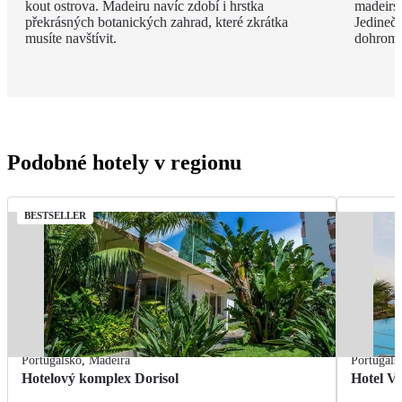
kout ostrova. Madeiru navíc zdobí i hrstka
madeirsk
překrásných botanických zahrad, které zkrátka
Jedinečn
musíte navštívit.
dohroma
Podobné hotely v regionu
BESTSELLER
Portugalsko
,
Madeira
Portugals
Hotelový komplex Dorisol
Hotel Vi