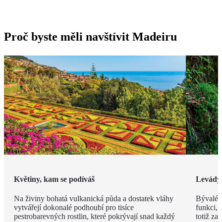
Proč byste měli navštívit Madeiru
Květiny, kam se podíváš
Levády
Na živiny bohatá vulkanická půda a dostatek vláhy
Bývalé z
vytvářejí dokonalé podhoubí pro tisíce
funkci, 
pestrobarevných rostlin, které pokrývají snad každý
totiž za