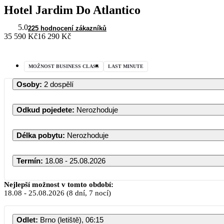
Hotel Jardim Do Atlantico
5.0
225 hodnocení zákazníků
35 590 Kč
16 290 Kč
MOŽNOST BUSINESS CLASS
LAST MINUTE
Osoby
:
2 dospělí
Odkud pojedete
:
Nerozhoduje
Délka pobytu
:
Nerozhoduje
Termín
:
18.08 - 25.08.2026
Nejlepší možnost v tomto období:
18.08
-
25.08.2026
(8 dní, 7 nocí)
Odlet
:
Brno (letiště), 06:15