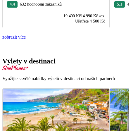
4.4
632 hodnocení zákazníků
5.1
44
19 490 Kč
14 990 Kč
/os.
Ušetřete
4 500 Kč
zobrazit více
Výlety v destinaci
Využijte skvělé nabídky výletů v destinaci od našich partnerů