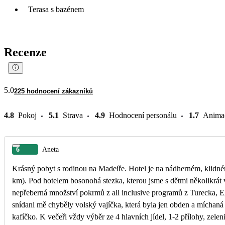
Terasa s bazénem
Recenze
5.0
225 hodnocení zákazníků
4.8
Pokoj
5.1
Strava
4.9
Hodnocení personálu
1.7
Anima
6
Aneta
Krásný pobyt s rodinou na Madeiře. Hotel je na nádherném, klidn
km). Pod hotelem bosonohá stezka, kterou jsme s dětmi několikrát v
nepřeberná množství pokrmů z all inclusive programů z Turecka, Eg
snídani mě chyběly volský vajíčka, která byla jen obden a míchaná 
kafíčko. K večeři vždy výběr ze 4 hlavních jídel, 1-2 přílohy, zelen