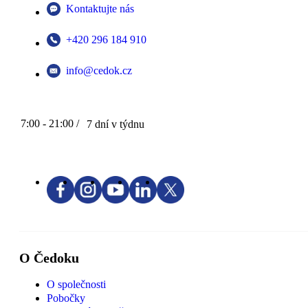
Kontaktujte nás
+420 296 184 910
info@cedok.cz
7:00 - 21:00 /
7 dní v týdnu
O Čedoku
O společnosti
Pobočky