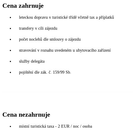
Cena zahrnuje
leteckou dopravu v turistické třídě včetně tax a příplatků
transfery v cíli zájezdu
počet noclehů dle smlouvy o zájezdu
stravování v rozsahu uvedeném u ubytovacího zařízení
služby delegáta
pojištění dle zák. č. 159/99 Sb.
Cena nezahrnuje
místní turistická taxa - 2 EUR / noc / osoba