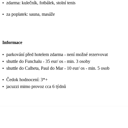
•
zdarma: kulečník, fotbálek, stolní tenis
•
za poplatek: sauna, masáže
Informace
•
parkování před hotelem zdarma - není možné rezervovat
•
shuttle do Funchalu - 35 eur/ os - min. 3 osoby
•
shuttle do Calheta, Paul do Mar - 10 eur/ os - min. 5 osob
•
Čedok hodnocení: 3*+
•
jacuzzi mimo provoz cca 6 týdnů