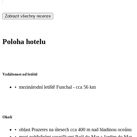
poplatek na recepci). Byli jsme moc spokojení my dospělí i malé dě
Zobrazit všechny recenze
Poloha hotelu
Vzdálenost od letiště
•
mezinárodní letiště Funchal - cca 56 km
Okolí
•
oblast Prazeres na útesech cca 400 m nad hladinou oceánu
•
mezi pobřežními vesničkami Paúl do Mar a Jardim do Mar