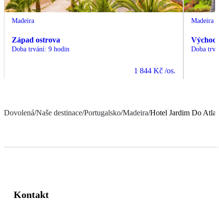
Madeira
Madeira
Západ ostrova
Východ 
Doba trvání
:
9 hodin
Doba trvá
1 844 Kč
/os.
Dovolená
/
Naše destinace
/
Portugalsko
/
Madeira
/
Hotel Jardim Do Atlan
Kontakt