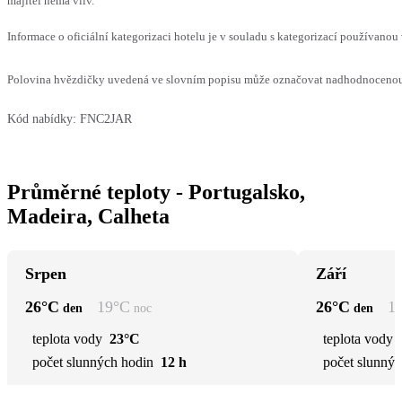
majitel nemá vliv.
Informace o oficiální kategorizaci hotelu je v souladu s kategorizací používanou 
Polovina hvězdičky uvedená ve slovním popisu může označovat nadhodnocenou n
Kód nabídky:
FNC2JAR
Průměrné teploty - Portugalsko,
Madeira, Calheta
Srpen
Září
26
°C
19
°C
26
°C
1
den
noc
den
teplota vody
23°C
teplota vody
počet slunných hodin
12 h
počet slunnýc