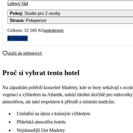
Letový řád
Pokoj
:
Studio pro 2 osoby
Strava
:
Polopenze
Celkem:
32 580 Kč
podrobnosti
Rezervujte
uložit do oblíbených
Proč si vybrat tento hotel
Na západním pobřeží kouzelné Madeiry, kde se hory setkávají s oceán
vegetací a výhledem na Atlantik, nabízí ideální útočiště pro milovník
atmosférou, ale také respektem k přírodě a místním tradicím.
Umístění na útesu s krásným výhledem
Přátelská atmosféra hotelu
Nejslunnější část Madeiry