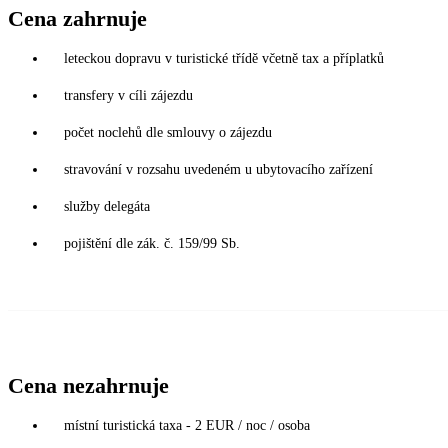
Cena zahrnuje
leteckou dopravu v turistické třídě včetně tax a příplatků
transfery v cíli zájezdu
počet noclehů dle smlouvy o zájezdu
stravování v rozsahu uvedeném u ubytovacího zařízení
služby delegáta
pojištění dle zák. č. 159/99 Sb.
Cena nezahrnuje
místní turistická taxa - 2 EUR / noc / osoba