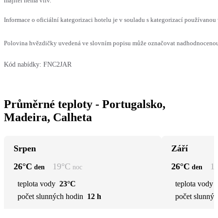
majitel nemá vliv.
Informace o oficiální kategorizaci hotelu je v souladu s kategorizací používanou 
Polovina hvězdičky uvedená ve slovním popisu může označovat nadhodnocenou n
Kód nabídky:
FNC2JAR
Průměrné teploty - Portugalsko,
Madeira, Calheta
Srpen
Září
26
°C
19
°C
26
°C
1
den
noc
den
teplota vody
23°C
teplota vody
počet slunných hodin
12 h
počet slunnýc