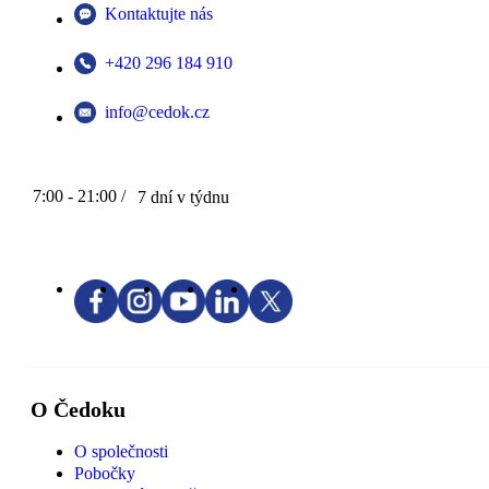
Kontaktujte nás
+420 296 184 910
info@cedok.cz
7:00 - 21:00 /
7 dní v týdnu
O Čedoku
O společnosti
Pobočky