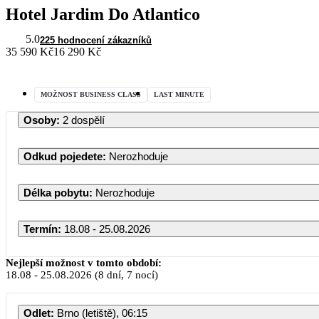
Hotel Jardim Do Atlantico
5.0
225 hodnocení zákazníků
35 590 Kč
16 290 Kč
MOŽNOST BUSINESS CLASS
LAST MINUTE
Osoby
:
2 dospělí
Odkud pojedete
:
Nerozhoduje
Délka pobytu
:
Nerozhoduje
Termín
:
18.08 - 25.08.2026
Nejlepší možnost v tomto období:
18.08
-
25.08.2026
(8 dní, 7 nocí)
Odlet
:
Brno (letiště), 06:15