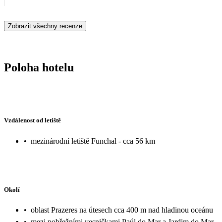
poplatek na recepci). Byli jsme moc spokojení my dospělí i malé dě
Zobrazit všechny recenze
Poloha hotelu
Vzdálenost od letiště
•
mezinárodní letiště Funchal - cca 56 km
Okolí
•
oblast Prazeres na útesech cca 400 m nad hladinou oceánu
•
mezi pobřežními vesničkami Paúl do Mar a Jardim do Mar