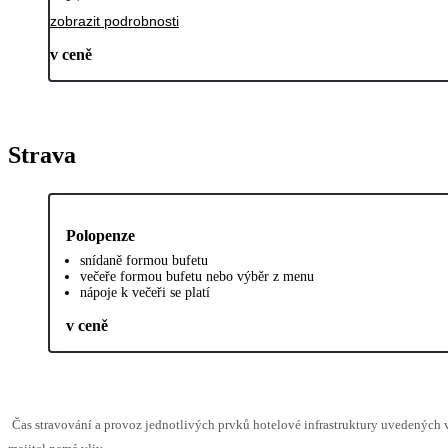
zobrazit podrobnosti
v ceně
Strava
Polopenze
snídaně formou bufetu
večeře formou bufetu nebo výběr z menu
nápoje k večeři se platí
v ceně
Čas stravování a provoz jednotlivých prvků hotelové infrastruktury uvedenýc