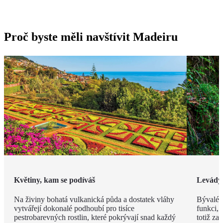
Proč byste měli navštívit Madeiru
Květiny, kam se podíváš
Levády
Na živiny bohatá vulkanická půda a dostatek vláhy
Bývalé z
vytvářejí dokonalé podhoubí pro tisíce
funkci, 
pestrobarevných rostlin, které pokrývají snad každý
totiž za