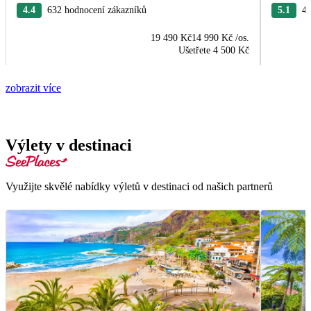
4.4
632 hodnocení zákazníků
5.1
44
19 490 Kč
14 990 Kč
/os.
Ušetřete
4 500 Kč
zobrazit více
Výlety v destinaci
Využijte skvělé nabídky výletů v destinaci od našich partnerů