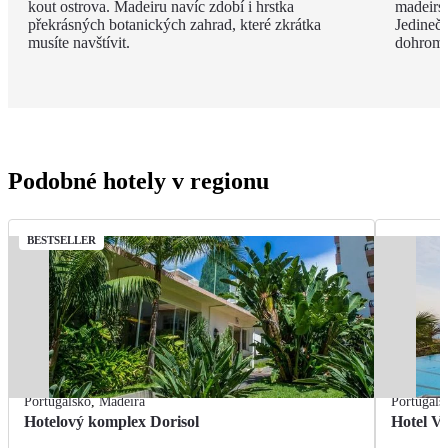
kout ostrova. Madeiru navíc zdobí i hrstka
madeirsk
překrásných botanických zahrad, které zkrátka
Jedinečn
musíte navštívit.
dohroma
Podobné hotely v regionu
BESTSELLER
Portugalsko
,
Madeira
Portugals
Hotelový komplex Dorisol
Hotel Vi