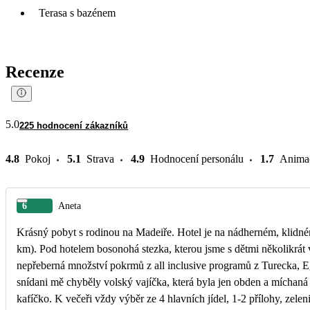
Terasa s bazénem
Recenze
5.0
225 hodnocení zákazníků
4.8
Pokoj
5.1
Strava
4.9
Hodnocení personálu
1.7
Anima
6
Aneta
Krásný pobyt s rodinou na Madeiře. Hotel je na nádherném, klidn
km). Pod hotelem bosonohá stezka, kterou jsme s dětmi několikrát v
nepřeberná množství pokrmů z all inclusive programů z Turecka, Eg
snídani mě chyběly volský vajíčka, která byla jen obden a míchaná 
kafíčko. K večeři vždy výběr ze 4 hlavních jídel, 1-2 přílohy, zelen