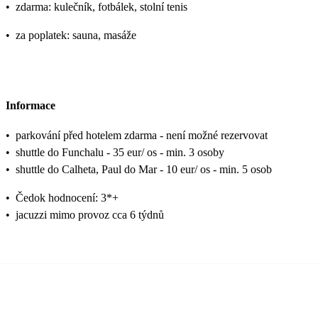
•
zdarma: kulečník, fotbálek, stolní tenis
•
za poplatek: sauna, masáže
Informace
•
parkování před hotelem zdarma - není možné rezervovat
•
shuttle do Funchalu - 35 eur/ os - min. 3 osoby
•
shuttle do Calheta, Paul do Mar - 10 eur/ os - min. 5 osob
•
Čedok hodnocení: 3*+
•
jacuzzi mimo provoz cca 6 týdnů