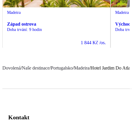
Madeira
Madeira
Západ ostrova
Východ 
Doba trvání
:
9 hodin
Doba trvá
1 844 Kč
/os.
Dovolená
/
Naše destinace
/
Portugalsko
/
Madeira
/
Hotel Jardim Do Atlan
Kontakt