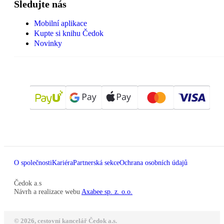
Sledujte nás
Mobilní aplikace
Kupte si knihu Čedok
Novinky
O společnosti
Kariéra
Partnerská sekce
Ochrana osobních údajů
Čedok a.s
Návrh a realizace webu
Axabee sp. z. o.o.
© 2026, cestovní kancelář Čedok a.s.