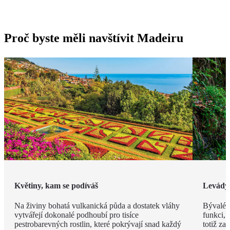
Proč byste měli navštívit Madeiru
Květiny, kam se podíváš
Levády
Na živiny bohatá vulkanická půda a dostatek vláhy
Bývalé z
vytvářejí dokonalé podhoubí pro tisíce
funkci, 
pestrobarevných rostlin, které pokrývají snad každý
totiž za