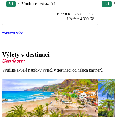
5.1
447 hodnocení zákazníků
4.4
63
19 990 Kč
15 690 Kč
/os.
Ušetřete
4 300 Kč
zobrazit více
Výlety v destinaci
Využijte skvělé nabídky výletů v destinaci od našich partnerů