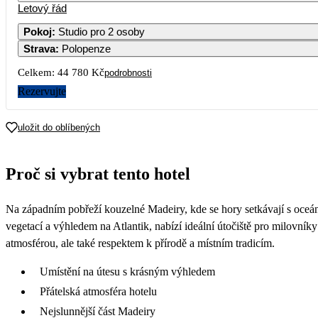
Letový řád
Pokoj
:
Studio pro 2 osoby
Strava
:
Polopenze
Celkem:
44 780 Kč
podrobnosti
Rezervujte
uložit do oblíbených
Proč si vybrat tento hotel
Na západním pobřeží kouzelné Madeiry, kde se hory setkávají s oceán
vegetací a výhledem na Atlantik, nabízí ideální útočiště pro milovník
atmosférou, ale také respektem k přírodě a místním tradicím.
Umístění na útesu s krásným výhledem
Přátelská atmosféra hotelu
Nejslunnější část Madeiry