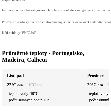
majitel nemá vliv.
Informace o oficiální kategorizaci hotelu je v souladu s kategorizací používanou 
Polovina hvězdičky uvedená ve slovním popisu může označovat nadhodnocenou n
Kód nabídky:
FNC2JAR
Průměrné teploty - Portugalsko,
Madeira, Calheta
Listopad
Prosinec
22
°C
16
°C
20
°C
1
den
noc
den
teplota vody
19°C
teplota vody
počet slunných hodin
6 h
počet slunnýc