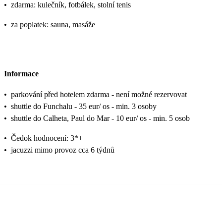
•
zdarma: kulečník, fotbálek, stolní tenis
•
za poplatek: sauna, masáže
Informace
•
parkování před hotelem zdarma - není možné rezervovat
•
shuttle do Funchalu - 35 eur/ os - min. 3 osoby
•
shuttle do Calheta, Paul do Mar - 10 eur/ os - min. 5 osob
•
Čedok hodnocení: 3*+
•
jacuzzi mimo provoz cca 6 týdnů