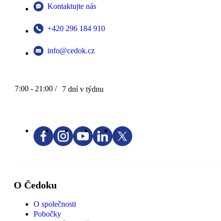
Kontaktujte nás
+420 296 184 910
info@cedok.cz
7:00 - 21:00 /
7 dní v týdnu
O Čedoku
O společnosti
Pobočky