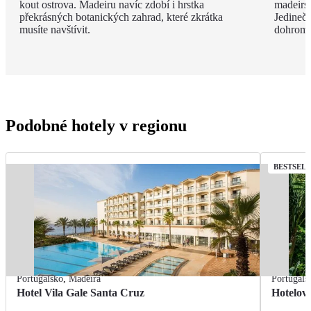
kout ostrova. Madeiru navíc zdobí i hrstka
madeirsk
překrásných botanických zahrad, které zkrátka
Jedinečn
musíte navštívit.
dohroma
Podobné hotely v regionu
BESTSEL
Portugalsko
,
Madeira
Portugals
Hotel Vila Gale Santa Cruz
Hotelov