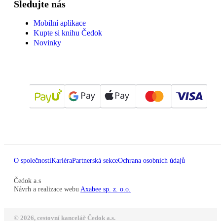
Sledujte nás
Mobilní aplikace
Kupte si knihu Čedok
Novinky
O společnosti
Kariéra
Partnerská sekce
Ochrana osobních údajů
Čedok a.s
Návrh a realizace webu
Axabee sp. z. o.o.
© 2026, cestovní kancelář Čedok a.s.