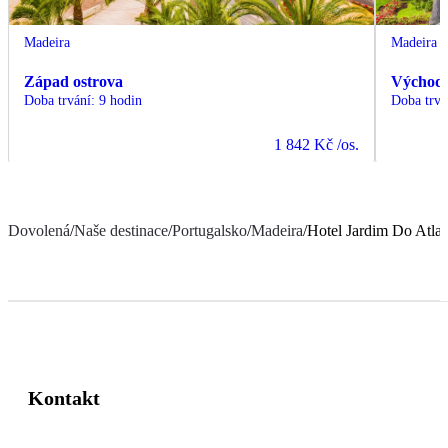
Madeira
Madeira
Západ ostrova
Východ 
Doba trvání
:
9 hodin
Doba trvá
1 842 Kč
/os.
Dovolená
/
Naše destinace
/
Portugalsko
/
Madeira
/
Hotel Jardim Do Atlan
Kontakt