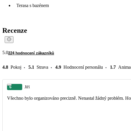
Terasa s bazénem
Recenze
5.0
224 hodnocení zákazníků
4.8
Pokoj
5.1
Strava
4.9
Hodnocení personálu
1.7
Anima
6
Jiří
Všechno bylo organizováno precizně. Nenastal žádný problém. Hote