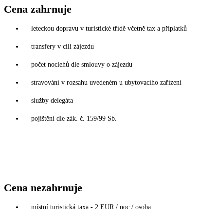
Cena zahrnuje
leteckou dopravu v turistické třídě včetně tax a příplatků
transfery v cíli zájezdu
počet noclehů dle smlouvy o zájezdu
stravování v rozsahu uvedeném u ubytovacího zařízení
služby delegáta
pojištění dle zák. č. 159/99 Sb.
Cena nezahrnuje
místní turistická taxa - 2 EUR / noc / osoba