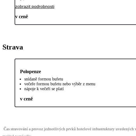
zobrazit podrobnosti
v ceně
Strava
Polopenze
snídaně formou bufetu
večeře formou bufetu nebo výběr z menu
nápoje k večeři se platí
v ceně
Čas stravování a provoz jednotlivých prvků hotelové infrastruktury uvedenýc