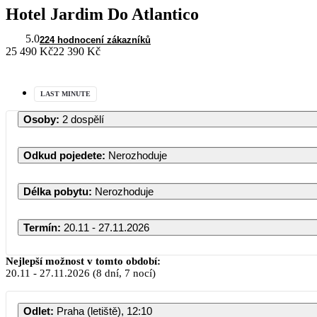
Hotel Jardim Do Atlantico
5.0
224 hodnocení zákazníků
25 490 Kč
22 390 Kč
LAST MINUTE
Osoby
:
2 dospělí
Odkud pojedete
:
Nerozhoduje
Délka pobytu
:
Nerozhoduje
Termín
:
20.11 - 27.11.2026
Nejlepší možnost v tomto období:
20.11
-
27.11.2026
(8 dní, 7 nocí)
Odlet
:
Praha (letiště), 12:10