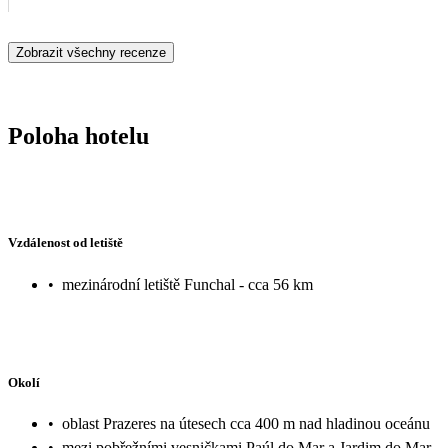
Zobrazit všechny recenze
Poloha hotelu
Vzdálenost od letiště
•
mezinárodní letiště Funchal - cca 56 km
Okolí
•
oblast Prazeres na útesech cca 400 m nad hladinou oceánu
•
mezi pobřežními vesničkami Paúl do Mar a Jardim do Mar