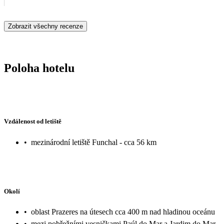
poplatek na recepci). Byli jsme moc spokojení my dospělí i malé dě
Zobrazit všechny recenze
Poloha hotelu
Vzdálenost od letiště
•
mezinárodní letiště Funchal - cca 56 km
Okolí
•
oblast Prazeres na útesech cca 400 m nad hladinou oceánu
•
mezi pobřežními vesničkami Paúl do Mar a Jardim do Mar