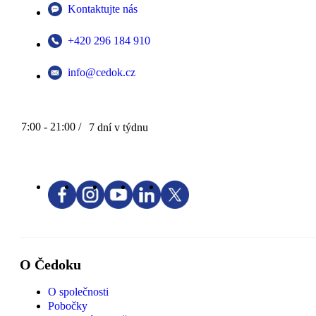
Kontaktujte nás
+420 296 184 910
info@cedok.cz
7:00 - 21:00 /
7 dní v týdnu
O Čedoku
O společnosti
Pobočky