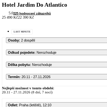
Hotel Jardim Do Atlantico
5.0
225 hodnocení zákazníků
25 490 Kč
22 390 Kč
LAST MINUTE
Osoby
:
2 dospělí
Odkud pojedete
:
Nerozhoduje
Délka pobytu
:
Nerozhoduje
Termín
:
20.11 - 27.11.2026
Nejlepší možnost v tomto období:
20.11
-
27.11.2026
(8 dní, 7 nocí)
Odlet
:
Praha (letiště), 12:10