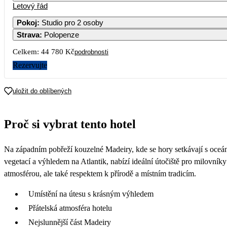
Letový řád
Pokoj
:
Studio pro 2 osoby
Strava
:
Polopenze
Celkem:
44 780 Kč
podrobnosti
Rezervujte
uložit do oblíbených
Proč si vybrat tento hotel
Na západním pobřeží kouzelné Madeiry, kde se hory setkávají s oceán
vegetací a výhledem na Atlantik, nabízí ideální útočiště pro milovník
atmosférou, ale také respektem k přírodě a místním tradicím.
Umístění na útesu s krásným výhledem
Přátelská atmosféra hotelu
Nejslunnější část Madeiry