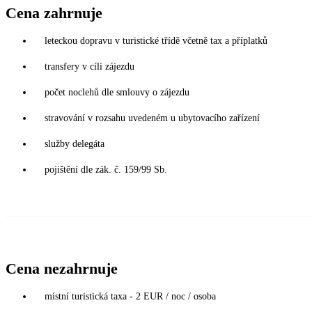
Cena zahrnuje
leteckou dopravu v turistické třídě včetně tax a příplatků
transfery v cíli zájezdu
počet noclehů dle smlouvy o zájezdu
stravování v rozsahu uvedeném u ubytovacího zařízení
služby delegáta
pojištění dle zák. č. 159/99 Sb.
Cena nezahrnuje
místní turistická taxa - 2 EUR / noc / osoba