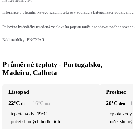
majitel nemá vliv.
Informace o oficiální kategorizaci hotelu je v souladu s kategorizací používanou 
Polovina hvězdičky uvedená ve slovním popisu může označovat nadhodnocenou n
Kód nabídky:
FNC2JAR
Průměrné teploty - Portugalsko,
Madeira, Calheta
Listopad
Prosinec
22
°C
16
°C
20
°C
1
den
noc
den
teplota vody
19°C
teplota vody
počet slunných hodin
6 h
počet slunnýc