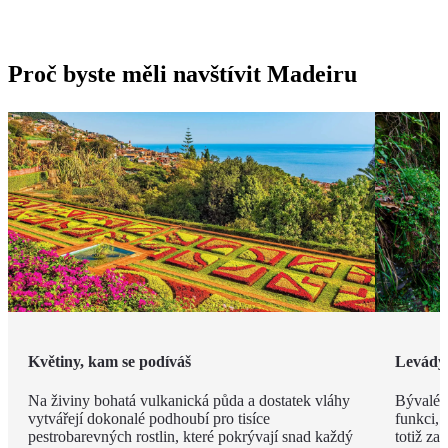
Proč byste měli navštívit Madeiru
Květiny, kam se podíváš
Levády
Na živiny bohatá vulkanická půda a dostatek vláhy
Bývalé z
vytvářejí dokonalé podhoubí pro tisíce
funkci, 
pestrobarevných rostlin, které pokrývají snad každý
totiž za