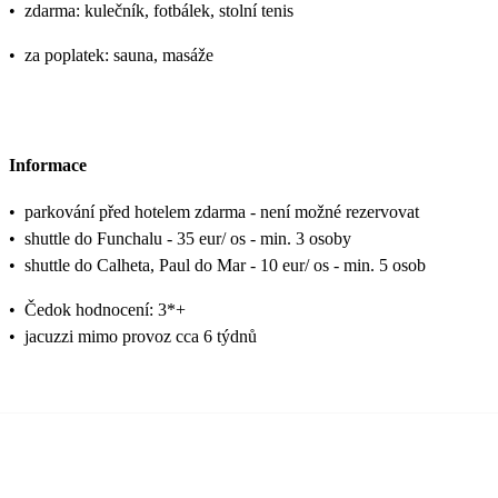
•
zdarma: kulečník, fotbálek, stolní tenis
•
za poplatek: sauna, masáže
Informace
•
parkování před hotelem zdarma - není možné rezervovat
•
shuttle do Funchalu - 35 eur/ os - min. 3 osoby
•
shuttle do Calheta, Paul do Mar - 10 eur/ os - min. 5 osob
•
Čedok hodnocení: 3*+
•
jacuzzi mimo provoz cca 6 týdnů