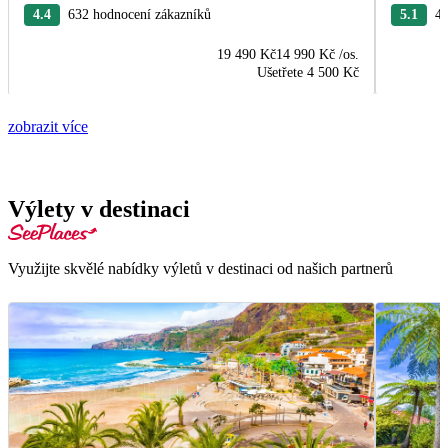
4.4
632 hodnocení zákazníků
5.1
44
19 490 Kč
14 990 Kč
/os.
Ušetřete
4 500 Kč
zobrazit více
Výlety v destinaci
Využijte skvělé nabídky výletů v destinaci od našich partnerů