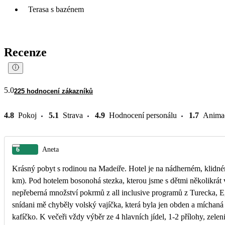
Terasa s bazénem
Recenze
5.0
225 hodnocení zákazníků
4.8
Pokoj
5.1
Strava
4.9
Hodnocení personálu
1.7
Anima
6
Aneta
Krásný pobyt s rodinou na Madeiře. Hotel je na nádherném, klidn
km). Pod hotelem bosonohá stezka, kterou jsme s dětmi několikrát v
nepřeberná množství pokrmů z all inclusive programů z Turecka, Eg
snídani mě chyběly volský vajíčka, která byla jen obden a míchaná 
kafíčko. K večeři vždy výběr ze 4 hlavních jídel, 1-2 přílohy, zelen