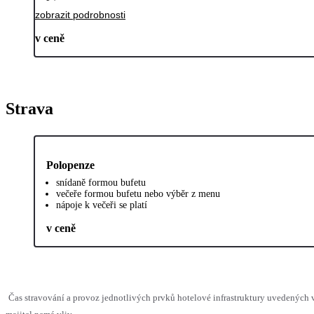
zobrazit podrobnosti
v ceně
Strava
Polopenze
snídaně formou bufetu
večeře formou bufetu nebo výběr z menu
nápoje k večeři se platí
v ceně
Čas stravování a provoz jednotlivých prvků hotelové infrastruktury uvedenýc