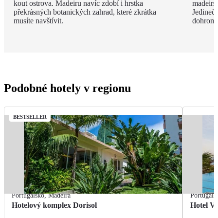
kout ostrova. Madeiru navíc zdobí i hrstka
madeirsk
překrásných botanických zahrad, které zkrátka
Jedinečn
musíte navštívit.
dohroma
Podobné hotely v regionu
BESTSELLER
Portugalsko
,
Madeira
Portugals
Hotelový komplex Dorisol
Hotel Vi