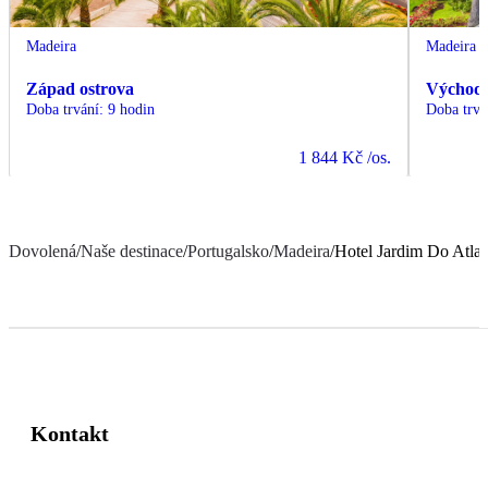
Madeira
Madeira
Západ ostrova
Východ 
Doba trvání
:
9 hodin
Doba trvá
1 844 Kč
/os.
Dovolená
/
Naše destinace
/
Portugalsko
/
Madeira
/
Hotel Jardim Do Atlan
Kontakt