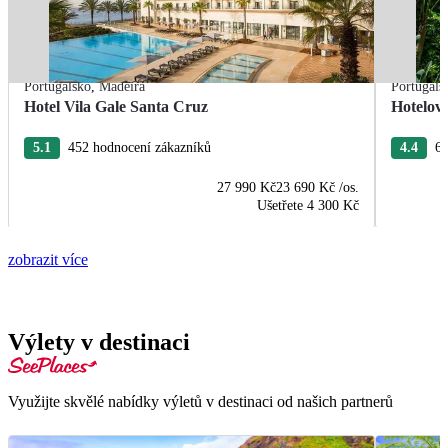
Portugalsko
,
Madeira
Portugals
Hotel Vila Gale Santa Cruz
Hotelov
5.1
452 hodnocení zákazníků
4.4
63
27 990 Kč
23 690 Kč
/os.
Ušetřete
4 300 Kč
zobrazit více
Výlety v destinaci
Využijte skvělé nabídky výletů v destinaci od našich partnerů