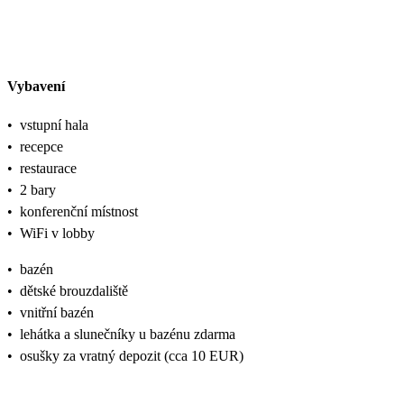
Vybavení
•
vstupní hala
•
recepce
•
restaurace
•
2 bary
•
konferenční místnost
•
WiFi v lobby
•
bazén
•
dětské brouzdaliště
•
vnitřní bazén
•
lehátka a slunečníky u bazénu zdarma
•
osušky za vratný depozit (cca 10 EUR)