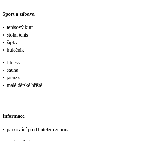
Sport a zábava
•
tenisový kurt
•
stolní tenis
•
šipky
•
kulečník
•
fitness
•
sauna
•
jacuzzi
•
malé dětské hřiště
Informace
•
parkování před hotelem zdarma