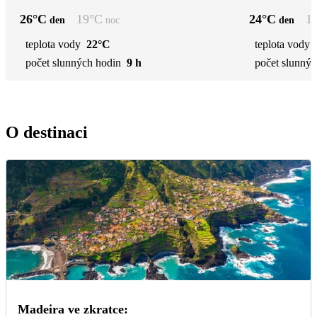
26
°C
19
°C
24
°C
1
den
noc
den
teplota vody
22°C
teplota vody
počet slunných hodin
9 h
počet slunnýc
O destinaci
Madeira ve zkratce: