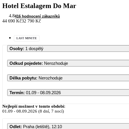
Hotel Estalagem Do Mar
4.8
416 hodnocení zákazníků
44 690 Kč
32 790 Kč
LAST MINUTE
Osoby
:
1 dospělý
Odkud pojedete
:
Nerozhoduje
Délka pobytu
:
Nerozhoduje
Termín
:
01.09 - 08.09.2026
Nejlepší možnost v tomto období:
01.09
-
08.09.2026
(8 dní, 7 nocí)
PO
Odlet
:
Praha (letiště), 12:10