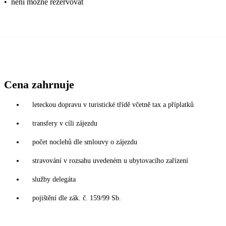
•
není možné rezervovat
Cena zahrnuje
leteckou dopravu v turistické třídě včetně tax a příplatků
transfery v cíli zájezdu
počet noclehů dle smlouvy o zájezdu
stravování v rozsahu uvedeném u ubytovacího zařízení
služby delegáta
pojištění dle zák. č. 159/99 Sb.