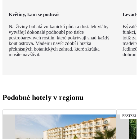
Květiny, kam se podíváš
Levády
Na živiny bohatá vulkanická půda a dostatek vláhy
Bývalé z
vytvářejí dokonalé podhoubí pro tisíce
funkci, 
pestrobarevných rostlin, které pokrývají snad každý
totiž za
kout ostrova. Madeiru navíc zdobí i hrstka
madeirsk
překrásných botanických zahrad, které zkrátka
Jedinečn
musíte navštívit.
dohroma
Podobné hotely v regionu
BESTSEL