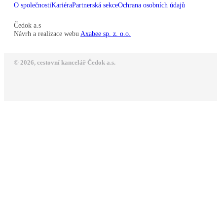
O společnosti
Kariéra
Partnerská sekce
Ochrana osobních údajů
Čedok a.s
Návrh a realizace webu
Axabee sp. z. o.o.
© 2026, cestovní kancelář Čedok a.s.