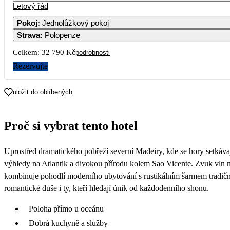
Letový řád
3
Pokoj
:
Jednolůžkový pokoj
Strava
:
Polopenze
7
Celkem:
32 790 Kč
podrobnosti
14
Rezervujte
21
uložit do oblíbených
28
Proč si vybrat tento hotel
3
Uprostřed dramatického pobřeží severní Madeiry, kde se hory setkáva
výhledy na Atlantik a divokou přírodu kolem Sao Vicente. Zvuk vln n
kombinuje pohodlí moderního ubytování s rustikálním šarmem tradiční
romantické duše i ty, kteří hledají únik od každodenního shonu.
Poloha přímo u oceánu
Dobrá kuchyně a služby