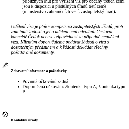
přibližných lhůt pro vyřízení víz pro občany třetích zemí
jsou k dispozici u příslušných úřadů třetí země
(ministerstvo zahraničních věcí, zastupitelský úřad).
Udělení víza je plně v kompetenci zastupitelských úřadů, proti
zamítnutí žádosti o jeho udělení není odvolání. Cestovní
kancelář Čedok nenese odpovědnost za případné neudělení
víza. Klientům doporučujeme podávat žádosti o víza s
dostatečným předstihem a k žádosti dokládat všechny
požadované dokumenty.
Zdravotní informace a požadavky
Povinná očkování: žádná
Doporučená očkování: žloutenka typu A, žloutenka typu
B
Kontaktní úřady