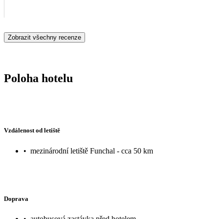
Zobrazit všechny recenze
Poloha hotelu
Vzdálenost od letiště
•
mezinárodní letiště Funchal - cca 50 km
Doprava
•
autobusová zastávka před hotelem