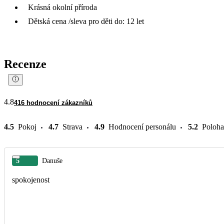
Krásná okolní příroda
Dětská cena /sleva pro děti do: 12 let
Recenze
4.8
416 hodnocení zákazníků
4.5
Pokoj
4.7
Strava
4.9
Hodnocení personálu
5.2
Poloha
5
Danuše
spokojenost