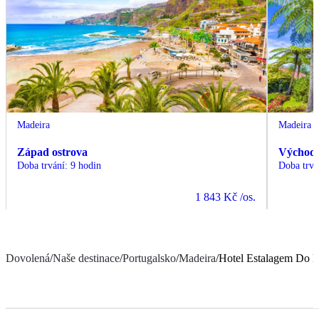
Madeira
Madeira
Západ ostrova
Východ 
Doba trvání
:
9 hodin
Doba trvá
1 843 Kč
/os.
Dovolená
/
Naše destinace
/
Portugalsko
/
Madeira
/
Hotel Estalagem Do 