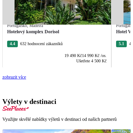
Portugalsko
,
Madeira
Portugals
Hotelový komplex Dorisol
Hotel Vi
4.4
632 hodnocení zákazníků
5.1
44
19 490 Kč
14 990 Kč
/os.
Ušetřete
4 500 Kč
zobrazit více
Výlety v destinaci
Využijte skvělé nabídky výletů v destinaci od našich partnerů