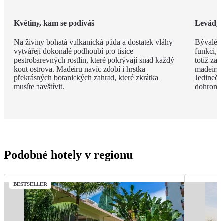
Květiny, kam se podíváš
Levády
Na živiny bohatá vulkanická půda a dostatek vláhy
Bývalé z
vytvářejí dokonalé podhoubí pro tisíce
funkci, 
pestrobarevných rostlin, které pokrývají snad každý
totiž za
kout ostrova. Madeiru navíc zdobí i hrstka
madeirsk
překrásných botanických zahrad, které zkrátka
Jedinečn
musíte navštívit.
dohroma
Podobné hotely v regionu
BESTSELLER