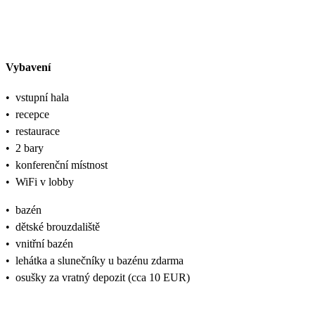
Vybavení
•
vstupní hala
•
recepce
•
restaurace
•
2 bary
•
konferenční místnost
•
WiFi v lobby
•
bazén
•
dětské brouzdaliště
•
vnitřní bazén
•
lehátka a slunečníky u bazénu zdarma
•
osušky za vratný depozit (cca 10 EUR)