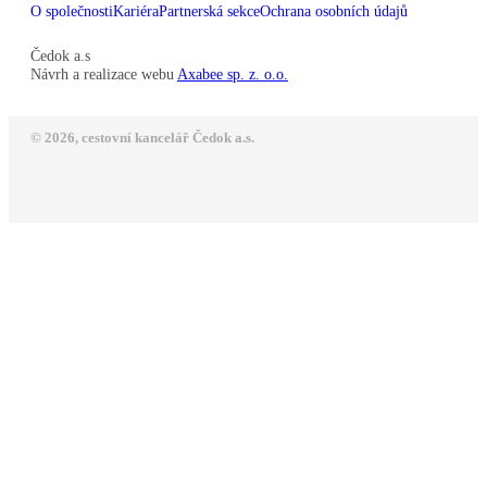
O společnosti
Kariéra
Partnerská sekce
Ochrana osobních údajů
Čedok a.s
Návrh a realizace webu
Axabee sp. z. o.o.
© 2026, cestovní kancelář Čedok a.s.