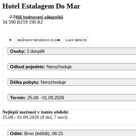
Hotel Estalagem Do Mar
4.8
416 hodnocení zákazníků
34 590 Kč
19 190 Kč
MOŽNOST BUSINESS CLASS
LAST MINUTE
Osoby
:
2 dospělí
Odkud pojedete
:
Nerozhoduje
Délka pobytu
:
Nerozhoduje
Termín
:
25.08 - 01.09.2026
Nejlepší možnost v tomto období:
25.08
-
01.09.2026
(8 dní, 7 nocí)
PO
Odlet
:
Brno (letiště), 06:15