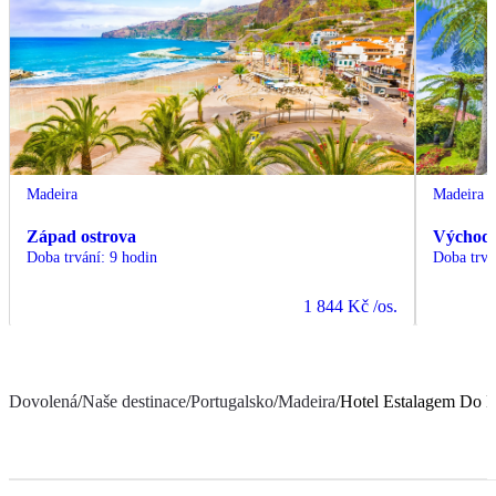
Madeira
Madeira
Západ ostrova
Východ 
Doba trvání
:
9 hodin
Doba trvá
1 844 Kč
/os.
Dovolená
/
Naše destinace
/
Portugalsko
/
Madeira
/
Hotel Estalagem Do 