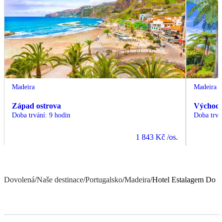
Madeira
Madeira
Západ ostrova
Východ 
Doba trvání
:
9 hodin
Doba trvá
1 843 Kč
/os.
Dovolená
/
Naše destinace
/
Portugalsko
/
Madeira
/
Hotel Estalagem Do 