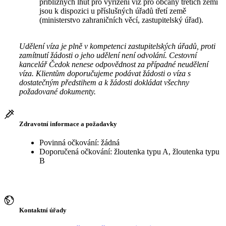
přibližných lhůt pro vyřízení víz pro občany třetích zemí
jsou k dispozici u příslušných úřadů třetí země
(ministerstvo zahraničních věcí, zastupitelský úřad).
Udělení víza je plně v kompetenci zastupitelských úřadů, proti
zamítnutí žádosti o jeho udělení není odvolání. Cestovní
kancelář Čedok nenese odpovědnost za případné neudělení
víza. Klientům doporučujeme podávat žádosti o víza s
dostatečným předstihem a k žádosti dokládat všechny
požadované dokumenty.
Zdravotní informace a požadavky
Povinná očkování: žádná
Doporučená očkování: žloutenka typu A, žloutenka typu
B
Kontaktní úřady