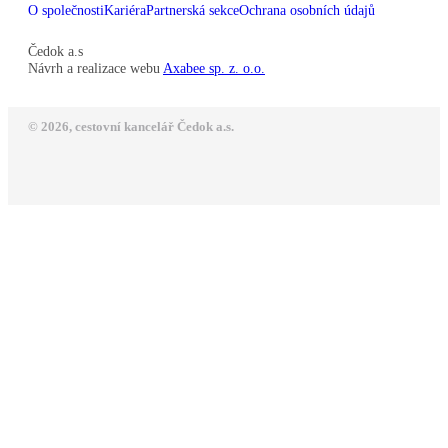
O společnosti
Kariéra
Partnerská sekce
Ochrana osobních údajů
Čedok a.s
Návrh a realizace webu
Axabee sp. z. o.o.
© 2026, cestovní kancelář Čedok a.s.