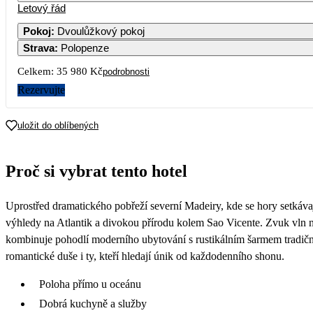
Letový řád
Pokoj
:
Dvoulůžkový pokoj
Strava
:
Polopenze
5
2
Celkem:
35 980 Kč
podrobnosti
12
Rezervujte
2
19
uložit do oblíbených
2
26
Proč si vybrat tento hotel
1
Uprostřed dramatického pobřeží severní Madeiry, kde se hory setkáva
výhledy na Atlantik a divokou přírodu kolem Sao Vicente. Zvuk vln n
kombinuje pohodlí moderního ubytování s rustikálním šarmem tradiční
romantické duše i ty, kteří hledají únik od každodenního shonu.
Poloha přímo u oceánu
Dobrá kuchyně a služby