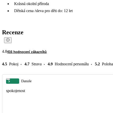
Krásná okolní příroda
Dětská cena /sleva pro děti do: 12 let
Recenze
4.8
416 hodnocení zákazníků
4.5
Pokoj
4.7
Strava
4.9
Hodnocení personálu
5.2
Poloha
5
Danuše
spokojenost