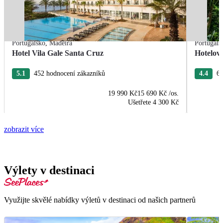
Portugalsko
,
Madeira
Portugals
Hotel Vila Gale Santa Cruz
Hotelov
5.1
452 hodnocení zákazníků
4.4
63
19 990 Kč
15 690 Kč
/os.
Ušetřete
4 300 Kč
zobrazit více
Výlety v destinaci
Využijte skvělé nabídky výletů v destinaci od našich partnerů