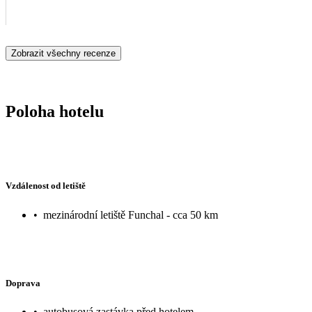
Zobrazit všechny recenze
Poloha hotelu
Vzdálenost od letiště
•
mezinárodní letiště Funchal - cca 50 km
Doprava
•
autobusová zastávka před hotelem