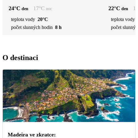
24
°C
17
°C
22
°C
1
den
noc
den
teplota vody
20°C
teplota vody
počet slunných hodin
8 h
počet slunnýc
O destinaci
Madeira ve zkratce: