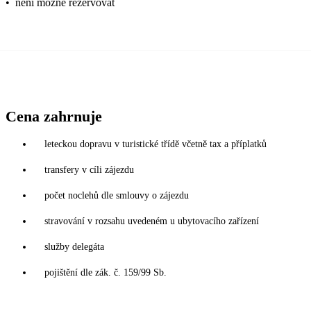
•
není možné rezervovat
Cena zahrnuje
leteckou dopravu v turistické třídě včetně tax a příplatků
transfery v cíli zájezdu
počet noclehů dle smlouvy o zájezdu
stravování v rozsahu uvedeném u ubytovacího zařízení
služby delegáta
pojištění dle zák. č. 159/99 Sb.