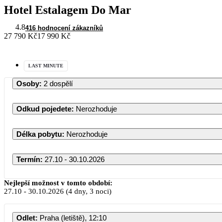
Hotel Estalagem Do Mar
4.8
416 hodnocení zákazníků
27 790 Kč
17 990 Kč
LAST MINUTE
Osoby
:
2 dospělí
Odkud pojedete
:
Nerozhoduje
Délka pobytu
:
Nerozhoduje
Termín
:
27.10 - 30.10.2026
Nejlepší možnost v tomto období:
27.10
-
30.10.2026
(4 dny, 3 noci)
PO
Odlet
:
Praha (letiště), 12:10