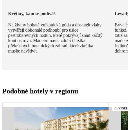
Květiny, kam se podíváš
Levády
Na živiny bohatá vulkanická půda a dostatek vláhy
Bývalé z
vytvářejí dokonalé podhoubí pro tisíce
funkci, 
pestrobarevných rostlin, které pokrývají snad každý
totiž za
kout ostrova. Madeiru navíc zdobí i hrstka
madeirsk
překrásných botanických zahrad, které zkrátka
Jedinečn
musíte navštívit.
dohroma
Podobné hotely v regionu
BESTSEL