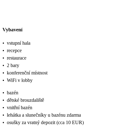
Vybavení
•
vstupní hala
•
recepce
•
restaurace
•
2 bary
•
konferenční místnost
•
WiFi v lobby
•
bazén
•
dětské brouzdaliště
•
vnitřní bazén
•
lehátka a slunečníky u bazénu zdarma
•
osušky za vratný depozit (cca 10 EUR)