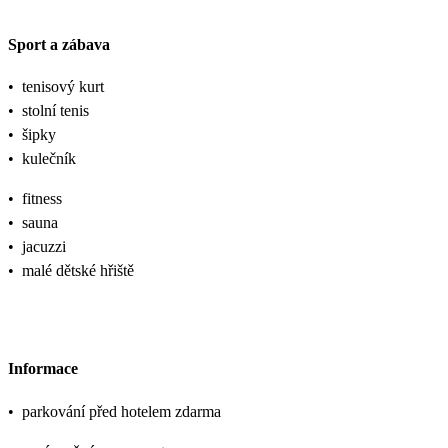
Sport a zábava
•
tenisový kurt
•
stolní tenis
•
šipky
•
kulečník
•
fitness
•
sauna
•
jacuzzi
•
malé dětské hřiště
Informace
•
parkování před hotelem zdarma