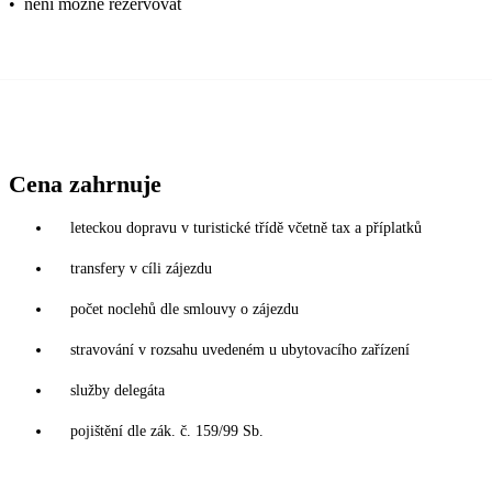
•
není možné rezervovat
Cena zahrnuje
leteckou dopravu v turistické třídě včetně tax a příplatků
transfery v cíli zájezdu
počet noclehů dle smlouvy o zájezdu
stravování v rozsahu uvedeném u ubytovacího zařízení
služby delegáta
pojištění dle zák. č. 159/99 Sb.