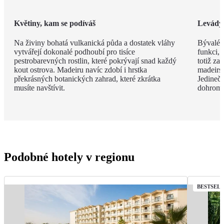
Květiny, kam se podíváš
Levády
Na živiny bohatá vulkanická půda a dostatek vláhy
Bývalé z
vytvářejí dokonalé podhoubí pro tisíce
funkci, 
pestrobarevných rostlin, které pokrývají snad každý
totiž za
kout ostrova. Madeiru navíc zdobí i hrstka
madeirsk
překrásných botanických zahrad, které zkrátka
Jedinečn
musíte navštívit.
dohroma
Podobné hotely v regionu
BESTSEL