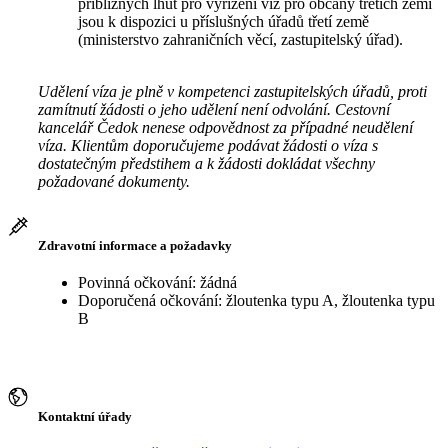
přibližných lhůt pro vyřízení víz pro občany třetích zemí
jsou k dispozici u příslušných úřadů třetí země
(ministerstvo zahraničních věcí, zastupitelský úřad).
Udělení víza je plně v kompetenci zastupitelských úřadů, proti
zamítnutí žádosti o jeho udělení není odvolání. Cestovní
kancelář Čedok nenese odpovědnost za případné neudělení
víza. Klientům doporučujeme podávat žádosti o víza s
dostatečným předstihem a k žádosti dokládat všechny
požadované dokumenty.
Zdravotní informace a požadavky
Povinná očkování: žádná
Doporučená očkování: žloutenka typu A, žloutenka typu
B
Kontaktní úřady