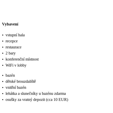
Vybavení
•
vstupní hala
•
recepce
•
restaurace
•
2 bary
•
konferenční místnost
•
WiFi v lobby
•
bazén
•
dětské brouzdaliště
•
vnitřní bazén
•
lehátka a slunečníky u bazénu zdarma
•
osušky za vratný depozit (cca 10 EUR)