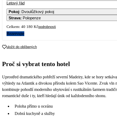
Letový řád
Pokoj
:
Dvoulůžkový pokoj
Strava
:
Polopenze
3
Celkem:
40 180 Kč
podrobnosti
10
Rezervujte
17
uložit do oblíbených
24
Proč si vybrat tento hotel
2
31
Uprostřed dramatického pobřeží severní Madeiry, kde se hory setkáva
výhledy na Atlantik a divokou přírodu kolem Sao Vicente. Zvuk vln n
kombinuje pohodlí moderního ubytování s rustikálním šarmem tradiční
romantické duše i ty, kteří hledají únik od každodenního shonu.
Poloha přímo u oceánu
Dobrá kuchyně a služby