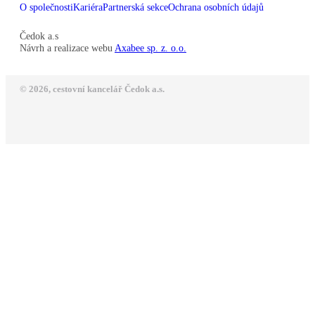
O společnosti
Kariéra
Partnerská sekce
Ochrana osobních údajů
Čedok a.s
Návrh a realizace webu
Axabee sp. z. o.o.
© 2026, cestovní kancelář Čedok a.s.