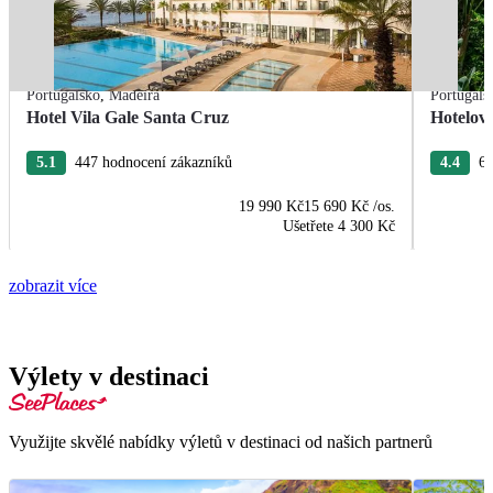
Portugalsko
,
Madeira
Portugals
Hotel Vila Gale Santa Cruz
Hotelov
5.1
447 hodnocení zákazníků
4.4
63
19 990 Kč
15 690 Kč
/os.
Ušetřete
4 300 Kč
zobrazit více
Výlety v destinaci
Využijte skvělé nabídky výletů v destinaci od našich partnerů