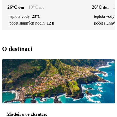
26
°C
19
°C
26
°C
1
den
noc
den
teplota vody
23°C
teplota vody
počet slunných hodin
12 h
počet slunnýc
O destinaci
Madeira ve zkratce: