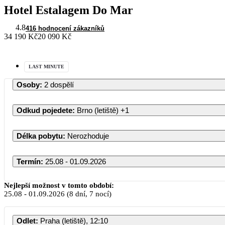
Hotel Estalagem Do Mar
4.8
416 hodnocení zákazníků
34 190 Kč
20 090 Kč
LAST MINUTE
Osoby
:
2 dospělí
Odkud pojedete
:
Brno (letiště)
+1
Délka pobytu
:
Nerozhoduje
Termín
:
25.08 - 01.09.2026
Nejlepší možnost v tomto období:
25.08
-
01.09.2026
(8 dní, 7 nocí)
PO
Odlet
:
Praha (letiště), 12:10