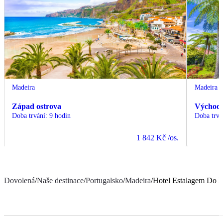
Madeira
Madeira
Západ ostrova
Východ 
Doba trvání
:
9 hodin
Doba trvá
1 842 Kč
/os.
Dovolená
/
Naše destinace
/
Portugalsko
/
Madeira
/
Hotel Estalagem Do 