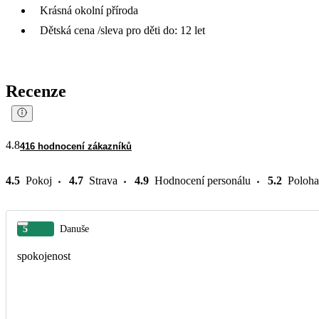
Krásná okolní příroda
Dětská cena /sleva pro děti do: 12 let
Recenze
4.8
416 hodnocení zákazníků
4.5
Pokoj
4.7
Strava
4.9
Hodnocení personálu
5.2
Poloha
5
Danuše
spokojenost