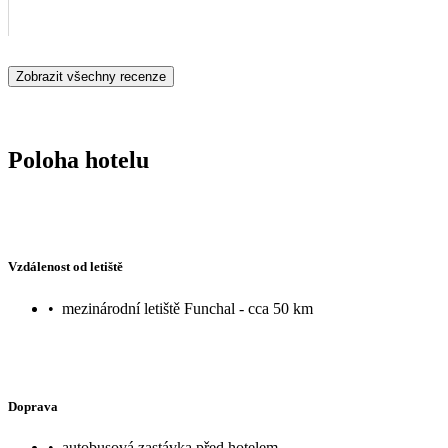
Zobrazit všechny recenze
Poloha hotelu
Vzdálenost od letiště
•
mezinárodní letiště Funchal - cca 50 km
Doprava
•
autobusová zastávka před hotelem