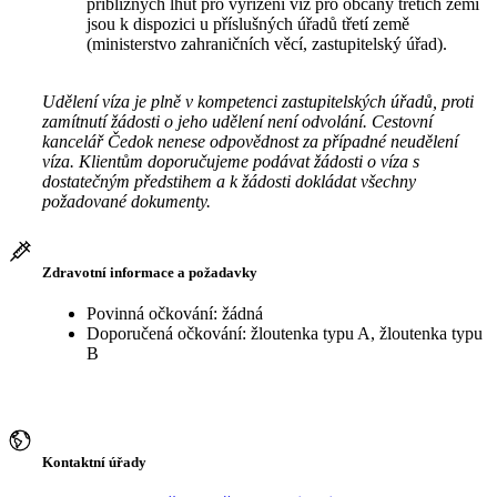
přibližných lhůt pro vyřízení víz pro občany třetích zemí
jsou k dispozici u příslušných úřadů třetí země
(ministerstvo zahraničních věcí, zastupitelský úřad).
Udělení víza je plně v kompetenci zastupitelských úřadů, proti
zamítnutí žádosti o jeho udělení není odvolání. Cestovní
kancelář Čedok nenese odpovědnost za případné neudělení
víza. Klientům doporučujeme podávat žádosti o víza s
dostatečným předstihem a k žádosti dokládat všechny
požadované dokumenty.
Zdravotní informace a požadavky
Povinná očkování: žádná
Doporučená očkování: žloutenka typu A, žloutenka typu
B
Kontaktní úřady