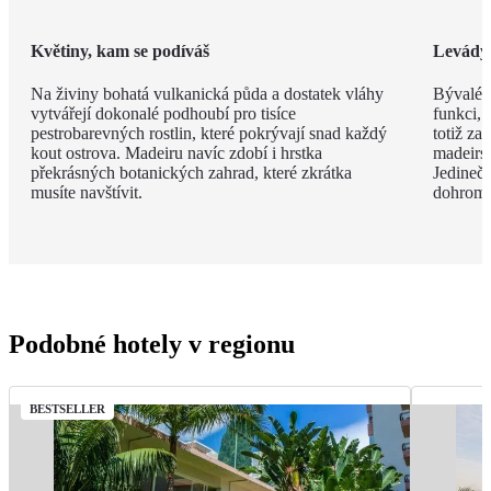
Květiny, kam se podíváš
Levády
Na živiny bohatá vulkanická půda a dostatek vláhy
Bývalé z
vytvářejí dokonalé podhoubí pro tisíce
funkci, 
pestrobarevných rostlin, které pokrývají snad každý
totiž za
kout ostrova. Madeiru navíc zdobí i hrstka
madeirsk
překrásných botanických zahrad, které zkrátka
Jedinečn
musíte navštívit.
dohroma
Podobné hotely v regionu
BESTSELLER