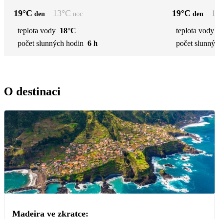
19
°C
13
°C
19
°C
1
den
noc
den
teplota vody
18°C
teplota vody
počet slunných hodin
6 h
počet slunnýc
O destinaci
Madeira ve zkratce: