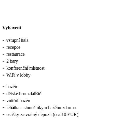
Vybavení
•
vstupní hala
•
recepce
•
restaurace
•
2 bary
•
konferenční místnost
•
WiFi v lobby
•
bazén
•
dětské brouzdaliště
•
vnitřní bazén
•
lehátka a slunečníky u bazénu zdarma
•
osušky za vratný depozit (cca 10 EUR)