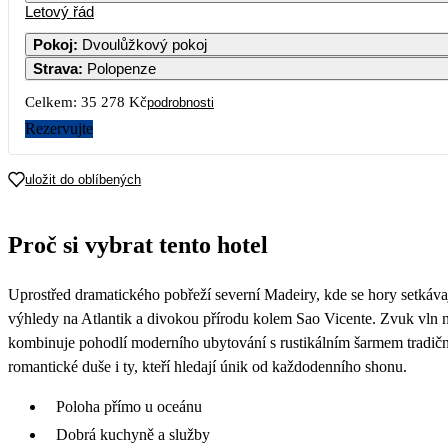
Letový řád
Pokoj
:
Dvoulůžkový pokoj
Strava
:
Polopenze
4
17
Celkem:
35 278 Kč
podrobnosti
11
Rezervujte
18
18
uložit do oblíbených
19
25
Proč si vybrat tento hotel
20
Uprostřed dramatického pobřeží severní Madeiry, kde se hory setkáva
výhledy na Atlantik a divokou přírodu kolem Sao Vicente. Zvuk vln n
kombinuje pohodlí moderního ubytování s rustikálním šarmem tradiční
romantické duše i ty, kteří hledají únik od každodenního shonu.
Poloha přímo u oceánu
Dobrá kuchyně a služby