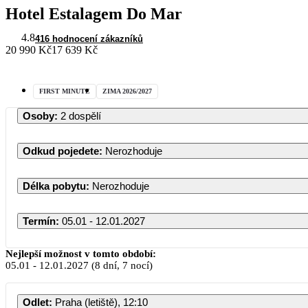
Hotel Estalagem Do Mar
4.8
416 hodnocení zákazníků
20 990 Kč
17 639 Kč
FIRST MINUTE
ZIMA 2026/2027
Osoby
:
2 dospělí
Odkud pojedete
:
Nerozhoduje
Délka pobytu
:
Nerozhoduje
Termín
:
05.01 - 12.01.2027
Nejlepší možnost v tomto období:
05.01
-
12.01.2027
(8 dní, 7 nocí)
PO
Odlet
:
Praha (letiště), 12:10