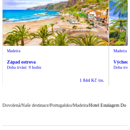
Madeira
Madeira
Západ ostrova
Východ 
Doba trvání
:
9 hodin
Doba trvá
1 844 Kč
/os.
Dovolená
/
Naše destinace
/
Portugalsko
/
Madeira
/
Hotel Estalagem Do 