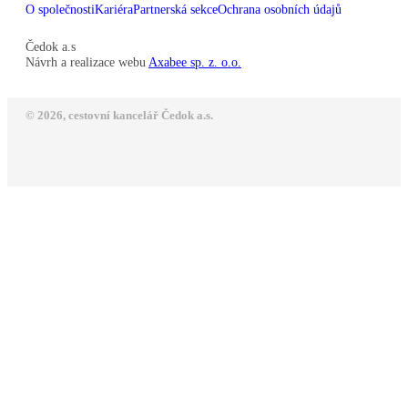
O společnosti
Kariéra
Partnerská sekce
Ochrana osobních údajů
Čedok a.s
Návrh a realizace webu
Axabee sp. z. o.o.
© 2026, cestovní kancelář Čedok a.s.