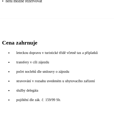
•
není možné rezervovat
Cena zahrnuje
leteckou dopravu v turistické třídě včetně tax a příplatků
transfery v cíli zájezdu
počet noclehů dle smlouvy o zájezdu
stravování v rozsahu uvedeném u ubytovacího zařízení
služby delegáta
pojištění dle zák. č. 159/99 Sb.