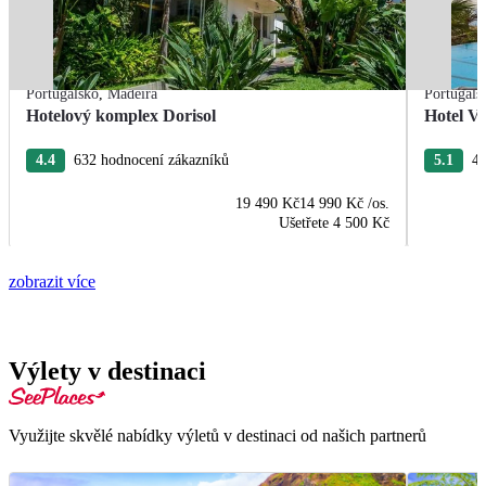
Portugalsko
,
Madeira
Portugals
Hotelový komplex Dorisol
Hotel Vi
4.4
632 hodnocení zákazníků
5.1
44
19 490 Kč
14 990 Kč
/os.
Ušetřete
4 500 Kč
zobrazit více
Výlety v destinaci
Využijte skvělé nabídky výletů v destinaci od našich partnerů