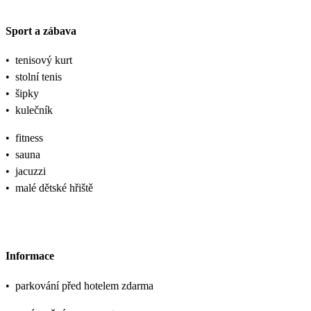
Sport a zábava
•
tenisový kurt
•
stolní tenis
•
šipky
•
kulečník
•
fitness
•
sauna
•
jacuzzi
•
malé dětské hřiště
Informace
•
parkování před hotelem zdarma