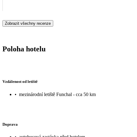
Zobrazit všechny recenze
Poloha hotelu
Vzdálenost od letiště
•
mezinárodní letiště Funchal - cca 50 km
Doprava
•
autobusová zastávka před hotelem