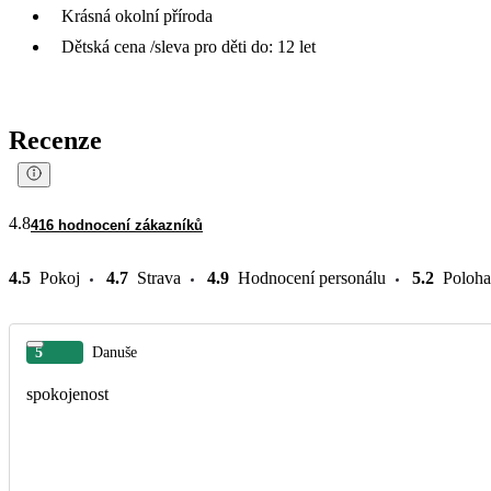
Krásná okolní příroda
Dětská cena /sleva pro děti do: 12 let
Recenze
4.8
416 hodnocení zákazníků
4.5
Pokoj
4.7
Strava
4.9
Hodnocení personálu
5.2
Poloha
5
Danuše
spokojenost