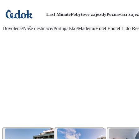
Last Minute
Pobytové zájezdy
Poznávací záje
více fotografií (11)
Dovolená
/
Naše destinace
/
Portugalsko
/
Madeira
/
Hotel Enotel Lido Re