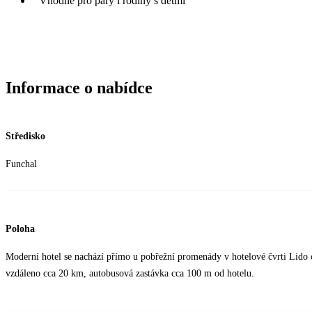
Vhodné pro páry i rodiny s dětmi
Informace o nabídce
Středisko
Funchal
Poloha
Moderní hotel se nachází přímo u pobřežní promenády v hotelové čvrti Lido 
vzdáleno cca 20 km, autobusová zastávka cca 100 m od hotelu.