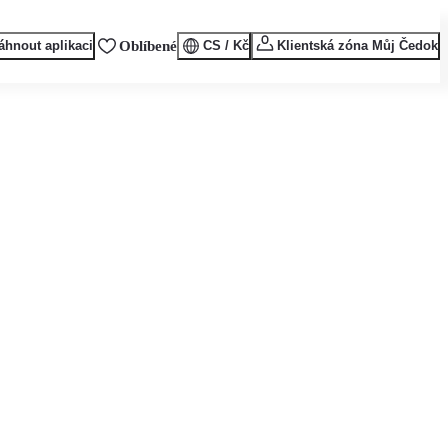
áhnout aplikaci
Oblíbené
CS / Kč
Klientská zóna Můj Čedok