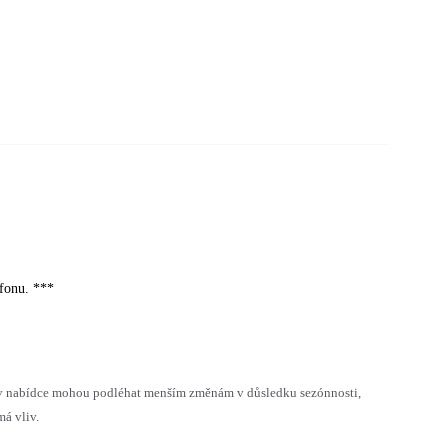
efonu. ***
h v nabídce mohou podléhat menším změnám v důsledku sezónnosti,
á vliv.