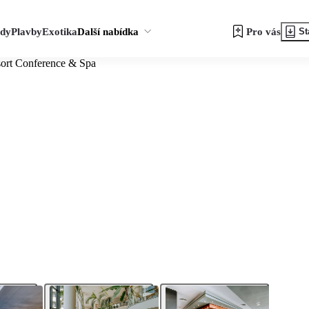
zdy
Plavby
Exotika
Další nabídka
Pro vás
St
sort Conference & Spa