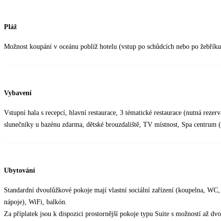
Pláž
Možnost koupání v oceánu poblíž hotelu (vstup po schůdcích nebo po žebříku
Vybavení
Vstupní hala s recepcí, hlavní restaurace, 3 tématické restaurace (nutná reze
slunečníky u bazénu zdarma, dětské brouzdaliště, TV místnost, Spa centrum (p
Ubytování
Standardní dvoulůžkové pokoje mají vlastní sociální zařízení (koupelna, WC, 
nápoje), WiFi, balkón.
Za příplatek jsou k dispozici prostornější pokoje typu Suite s možností až dvo