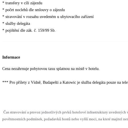
* transfery v cíli zájezdu
* počet noclehů dle smlouvy o zájezdu
* stravování v rozsahu uvedeném u ubytovacího zařízení
* služby delegáta
* pojištění dle zák. č. 159/99 Sb.
Informace
Cena nezahrnuje pobytovou taxu splatnou na místě v hotelu.
*** Pro přílety z Vídně, Budapešti a Katowic je služba delegáta pouze na tel
Čas stravování a provoz jednotlivých prvků hotelové infrastruktury uvedenýc
povětrnostních podmínek, požadavků hostů nebo vyšší moci, na které majitel nem