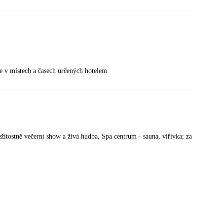
je v místech a časech určených hotelem.
ležitostně večerní show a živá hudba, Spa centrum - sauna, vířivka; za