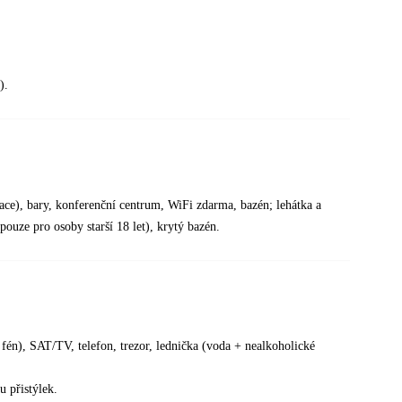
).
rvace), bary, konferenční centrum, WiFi zdarma, bazén; lehátka a
ouze pro osoby starší 18 let), krytý bazén.
fén), SAT/TV, telefon, trezor, lednička (voda + nealkoholické
u přistýlek.