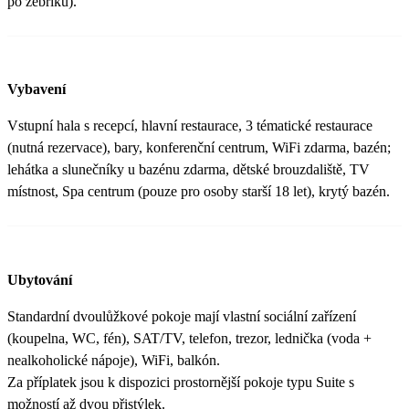
po žebříku).
Vybavení
Vstupní hala s recepcí, hlavní restaurace, 3 tématické restaurace
(nutná rezervace), bary, konferenční centrum, WiFi zdarma, bazén;
lehátka a slunečníky u bazénu zdarma, dětské brouzdaliště, TV
místnost, Spa centrum (pouze pro osoby starší 18 let), krytý bazén.
Ubytování
Standardní dvoulůžkové pokoje mají vlastní sociální zařízení
(koupelna, WC, fén), SAT/TV, telefon, trezor, lednička (voda +
nealkoholické nápoje), WiFi, balkón.
Za příplatek jsou k dispozici prostornější pokoje typu Suite s
možností až dvou přistýlek.