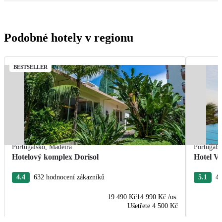
Podobné hotely v regionu
BESTSELLER
Portugalsko
,
Madeira
Portugals
Hotelový komplex Dorisol
Hotel Vi
4.4
632 hodnocení zákazníků
5.1
44
19 490 Kč
14 990 Kč
/os.
Ušetřete
4 500 Kč