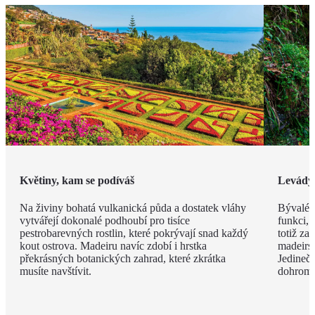
Květiny, kam se podíváš
Levády
Na živiny bohatá vulkanická půda a dostatek vláhy
Bývalé z
vytvářejí dokonalé podhoubí pro tisíce
funkci, 
pestrobarevných rostlin, které pokrývají snad každý
totiž za
kout ostrova. Madeiru navíc zdobí i hrstka
madeirsk
překrásných botanických zahrad, které zkrátka
Jedinečn
musíte navštívit.
dohroma