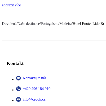
zobrazit více
Dovolená
/
Naše destinace
/
Portugalsko
/
Madeira
/
Hotel Enotel Lido Re
Kontakt
Kontaktujte nás
+420 296 184 910
info@cedok.cz