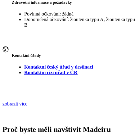
Zdravotní informace a požadavky
Povinná očkování: žádná
Doporučená očkování: žloutenka typu A, žloutenka typu
B
Kontaktní úřady
Kontaktní český úřad v destinaci
Kontaktní cizí úřad v ČR
zobrazit více
Proč byste měli navštívit Madeiru