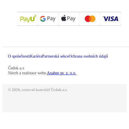
O společnosti
Kariéra
Partnerská sekce
Ochrana osobních údajů
Čedok a.s
Návrh a realizace webu
Axabee sp. z. o.o.
© 2026, cestovní kancelář Čedok a.s.