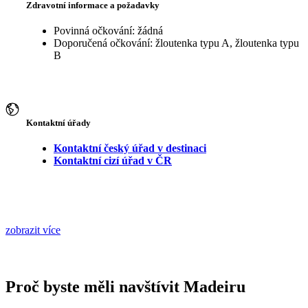
Zdravotní informace a požadavky
Povinná očkování: žádná
Doporučená očkování: žloutenka typu A, žloutenka typu
B
Kontaktní úřady
Kontaktní český úřad v destinaci
Kontaktní cizí úřad v ČR
zobrazit více
Proč byste měli navštívit Madeiru