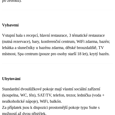
po žebříku).
Vybavení
Vstupní hala s recepcí, hlavní restaurace, 3 tématické restaurace
(nutná rezervace), bary, konferenční centrum, WiFi zdarma, bazén;
lehátka a slunečníky u bazénu zdarma, dětské brouzdaliště, TV
místnost, Spa centrum (pouze pro osoby starší 18 let), krytý bazén.
Ubytování
Standardní dvoulůžkové pokoje mají vlastní sociální zařízení
(koupelna, WC, fén), SAT/TV, telefon, trezor, lednička (voda +
nealkoholické nápoje), WiFi, balkón.
Za příplatek jsou k dispozici prostornější pokoje typu Suite s
možností až dvou přistýlek.