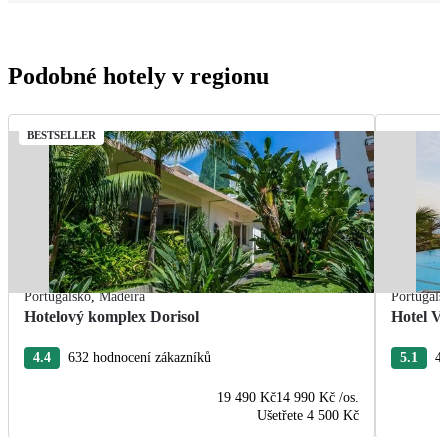
Podobné hotely v regionu
BESTSELLER
Portugalsko
,
Madeira
Portugals
Hotelový komplex Dorisol
Hotel Vi
4.4
632 hodnocení zákazníků
5.1
44
19 490 Kč
14 990 Kč
/os.
Ušetřete
4 500 Kč