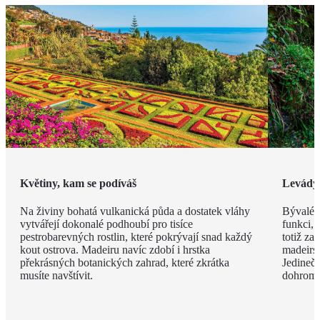
Květiny, kam se podíváš
Levády
Na živiny bohatá vulkanická půda a dostatek vláhy
Bývalé z
vytvářejí dokonalé podhoubí pro tisíce
funkci, 
pestrobarevných rostlin, které pokrývají snad každý
totiž za
kout ostrova. Madeiru navíc zdobí i hrstka
madeirsk
překrásných botanických zahrad, které zkrátka
Jedinečn
musíte navštívit.
dohroma