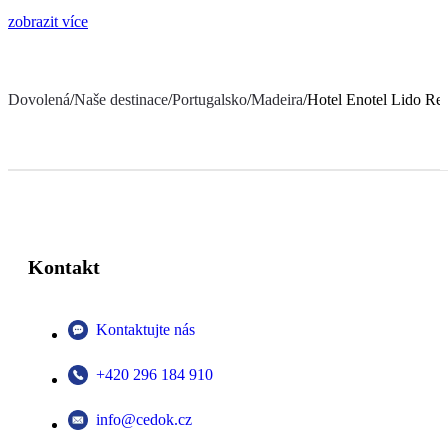
zobrazit více
Dovolená
/
Naše destinace
/
Portugalsko
/
Madeira
/
Hotel Enotel Lido Re
Kontakt
Kontaktujte nás
+420 296 184 910
info@cedok.cz