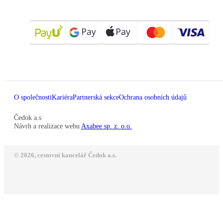
O společnosti
Kariéra
Partnerská sekce
Ochrana osobních údajů
Čedok a.s
Návrh a realizace webu
Axabee sp. z. o.o.
© 2026, cestovní kancelář Čedok a.s.