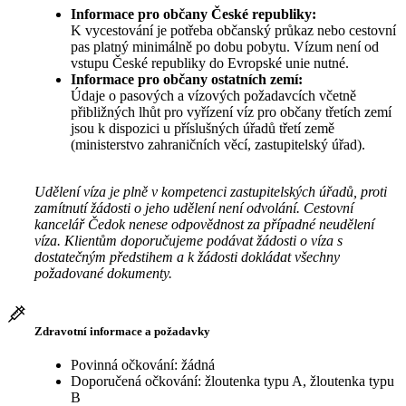
Informace pro občany České republiky:
K vycestování je potřeba občanský průkaz nebo cestovní
pas platný minimálně po dobu pobytu. Vízum není od
vstupu České republiky do Evropské unie nutné.
Informace pro občany ostatních zemí:
Údaje o pasových a vízových požadavcích včetně
přibližných lhůt pro vyřízení víz pro občany třetích zemí
jsou k dispozici u příslušných úřadů třetí země
(ministerstvo zahraničních věcí, zastupitelský úřad).
Udělení víza je plně v kompetenci zastupitelských úřadů, proti
zamítnutí žádosti o jeho udělení není odvolání. Cestovní
kancelář Čedok nenese odpovědnost za případné neudělení
víza. Klientům doporučujeme podávat žádosti o víza s
dostatečným předstihem a k žádosti dokládat všechny
požadované dokumenty.
Zdravotní informace a požadavky
Povinná očkování: žádná
Doporučená očkování: žloutenka typu A, žloutenka typu
B