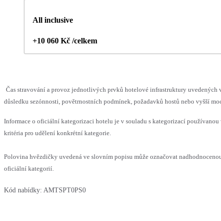
All inclusive
+10 060 Kč /celkem
Čas stravování a provoz jednotlivých prvků hotelové infrastruktury uvedenýc
důsledku sezónnosti, povětrnostních podmínek, požadavků hostů nebo vyšší moci,
Informace o oficiální kategorizaci hotelu je v souladu s kategorizací používanou
kritéria pro udělení konkrétní kategorie.
Polovina hvězdičky uvedená ve slovním popisu může označovat nadhodnocenou
oficiální kategorií.
Kód nabídky:
AMTSPT0PS0