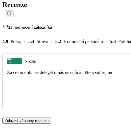
Recenze
5.3
13 hodnocení zákazníků
4.9
Pokoj
5.4
Strava
5.2
Hodnocení personálu
5.6
Poloha
5
Nikola
Za celou dobu se delegát o nás nezajímal. Neozval se, nic
Zobrazit všechny recenze