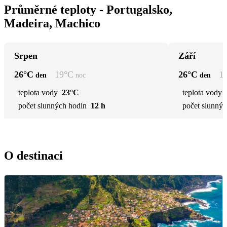
Průměrné teploty - Portugalsko,
Madeira, Machico
Srpen
Září
26
°C
19
°C
26
°C
1
den
noc
den
teplota vody
23°C
teplota vody
počet slunných hodin
12 h
počet slunnýc
O destinaci