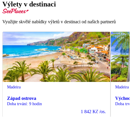
Výlety v destinaci
Využijte skvělé nabídky výletů v destinaci od našich partnerů
Madeira
Madeira
Západ ostrova
Východ 
Doba trvání
:
9 hodin
Doba trvá
1 842 Kč
/os.