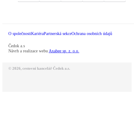
O společnosti
Kariéra
Partnerská sekce
Ochrana osobních údajů
Čedok a.s
Návrh a realizace webu
Axabee sp. z. o.o.
© 2026, cestovní kancelář Čedok a.s.