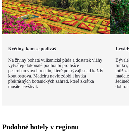
Květiny, kam se podíváš
Levády
Na živiny bohatá vulkanická půda a dostatek vláhy
Bývalé z
vytvářejí dokonalé podhoubí pro tisíce
funkci, 
pestrobarevných rostlin, které pokrývají snad každý
totiž za
kout ostrova. Madeiru navíc zdobí i hrstka
madeirsk
překrásných botanických zahrad, které zkrátka
Jedinečn
musíte navštívit.
dohroma
Podobné hotely v regionu