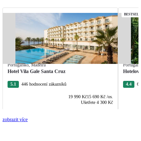
BESTSEL
Portugalsko
,
Madeira
Portugals
Hotel Vila Gale Santa Cruz
Hotelov
5.1
446 hodnocení zákazníků
4.4
63
19 990 Kč
15 690 Kč
/os.
Ušetřete
4 300 Kč
zobrazit více