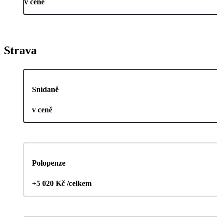
v ceně
Strava
Snídaně
v ceně
Polopenze
+5 020 Kč /celkem