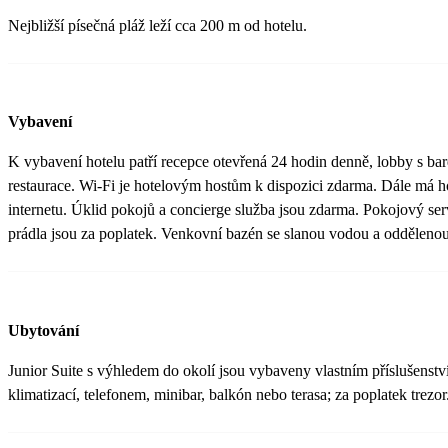
Nejbližší písečná pláž leží cca 200 m od hotelu.
Vybavení
K vybavení hotelu patří recepce otevřená 24 hodin denně, lobby s bar
restaurace. Wi-Fi je hotelovým hostům k dispozici zdarma. Dále má ho
internetu. Úklid pokojů a concierge služba jsou zdarma. Pokojový serv
prádla jsou za poplatek. Venkovní bazén se slanou vodou a oddělenou 
Ubytování
Junior Suite s výhledem do okolí jsou vybaveny vlastním příslušens
klimatizací, telefonem, minibar, balkón nebo terasa; za poplatek trezor