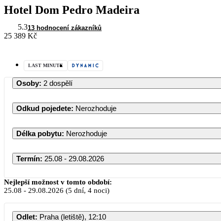
Hotel Dom Pedro Madeira
5.3
13 hodnocení zákazníků
25 389 Kč
LAST MINUTE
Osoby
:
2 dospělí
Odkud pojedete
:
Nerozhoduje
Délka pobytu
:
Nerozhoduje
Termín
:
25.08 - 29.08.2026
Srpen 2026
Nejlepší možnost v tomto období:
25.08
-
29.08.2026
(5 dní, 4 noci)
PO
ÚT
ST
ČT
PÁ
Odlet
:
Praha (letiště), 12:10