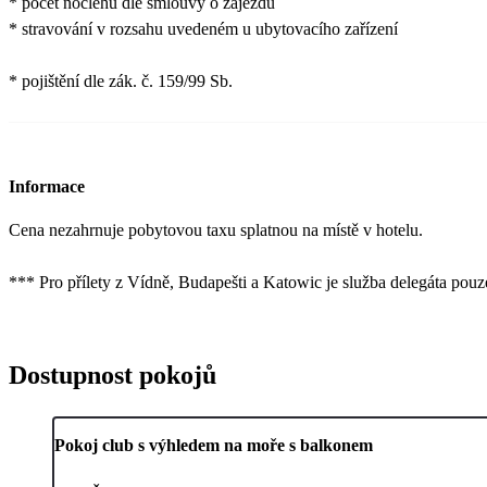
* počet noclehů dle smlouvy o zájezdu
* stravování v rozsahu uvedeném u ubytovacího zařízení
* pojištění dle zák. č. 159/99 Sb.
Informace
Cena nezahrnuje pobytovou taxu splatnou na místě v hotelu.
*** Pro přílety z Vídně, Budapešti a Katowic je služba delegáta pouz
Dostupnost pokojů
Pokoj club s výhledem na moře s balkonem