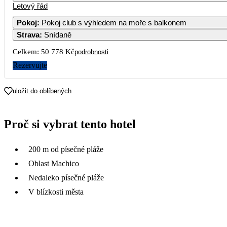
Letový řád
Pokoj
:
Pokoj club s výhledem na moře s balkonem
Strava
:
Snídaně
3
4
5
6
7
Celkem:
50 778 Kč
podrobnosti
10
11
12
13
14
Rezervujte
17
18
19
20
21
uložit do oblíbených
20 599
24
25
26
27
28
Proč si vybrat tento hotel
25 389
19 999
31
200 m od písečné pláže
17 639
Oblast Machico
Nedaleko písečné pláže
V blízkosti města