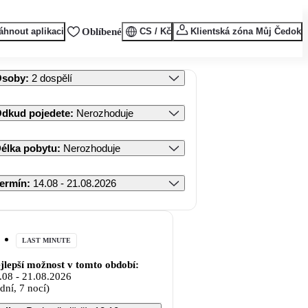
áhnout aplikaci
Oblíbené
CS / Kč
Klientská zóna Můj Čedok
Osoby
:
2 dospělí
dkud pojedete
:
Nerozhoduje
élka pobytu
:
Nerozhoduje
ermín
:
14.08 - 21.08.2026
LAST MINUTE
jlepší možnost v tomto období:
.08
-
21.08.2026
 dní, 7 nocí)