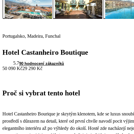
Portugalsko, Madeira, Funchal
Hotel Castanheiro Boutique
5.7
90 hodnocení zákazníků
50 090 Kč
29 290 Kč
Proč si vybrat tento hotel
Hotel Castanheiro Bourique je skrytým klenotem, kde se luxus snoubí
prostředí s důrazem na detail, které od první chvíle navodí pocit výj
elegantního interiéru až po výhledy do okolí. Hosté zde nacházejí nejen