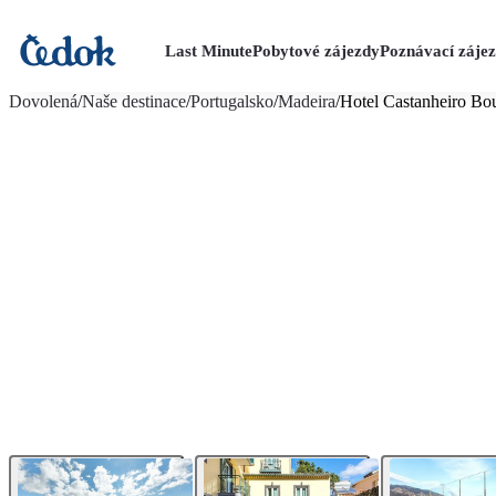
Last Minute
Pobytové zájezdy
Poznávací záje
více fotografií (20)
Dovolená
/
Naše destinace
/
Portugalsko
/
Madeira
/
Hotel Castanheiro Bo