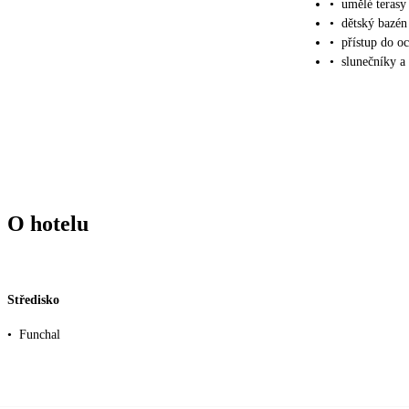
•
umělé terasy
•
dětský bazé
•
přístup do o
•
slunečníky a 
O hotelu
Středisko
•
Funchal