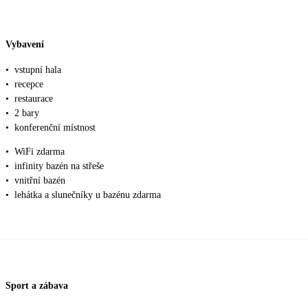
Vybavení
•
vstupní hala
•
recepce
•
restaurace
•
2 bary
•
konferenční místnost
•
WiFi zdarma
•
infinity bazén na střeše
•
vnitřní bazén
•
lehátka a slunečníky u bazénu zdarma
Sport a zábava