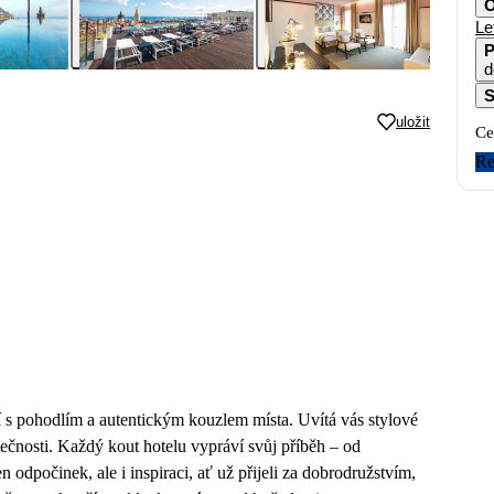
O
Le
P
d
S
uložit
Ce
Re
 s pohodlím a autentickým kouzlem místa. Uvítá vás stylové
imečnosti. Každý kout hotelu vypráví svůj příběh – od
 odpočinek, ale i inspiraci, ať už přijeli za dobrodružstvím,