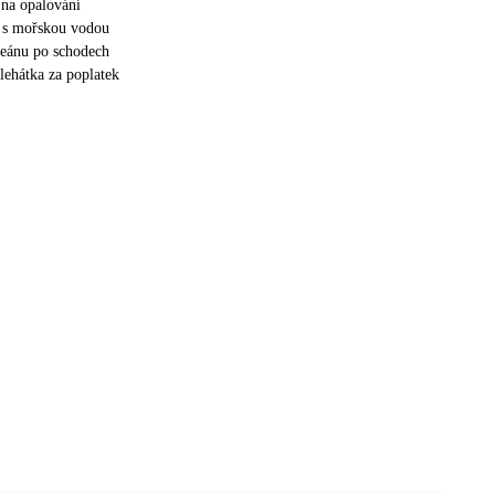
 na opalování
n s mořskou vodou
ceánu po schodech
lehátka za poplatek