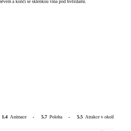
směvem a končí se sklenkou vína pod hvězdami.
1.4
Animace
5.7
Poloha
5.5
Atrakce v okolí