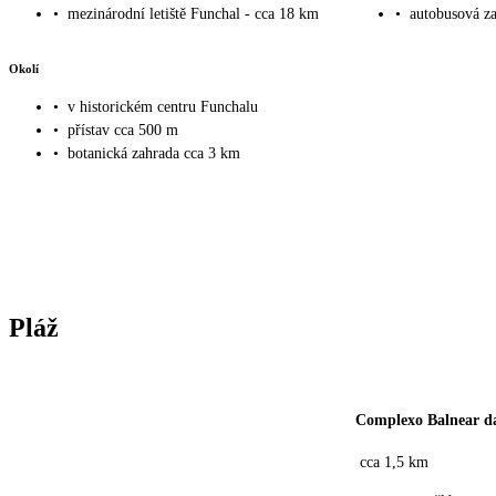
•
mezinárodní letiště Funchal - cca 18 km
•
autobusová za
Okolí
•
v historickém centru Funchalu
•
přístav cca 500 m
•
botanická zahrada cca 3 km
Pláž
Complexo Balnear da
cca 1,5 km