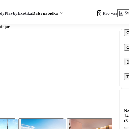
zdy
Plavby
Exotika
Další nabídka
Pro vás
St
utique
O
D
T
Ne
14
(8