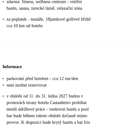
•
zdarma: fitness, wellness centrum - vnitřní
bazén, sauna, turecké lázně, relaxační zóna
•
za poplatek - masáže, 18jamkové golfové hřiště
cca 10 km od hotelu
Informace
•
parkování před hotelem - cca 12 eur/den
•
není možné rezervovat
•
v období od 11. do 31. ledna 2027 budou v
prostorách terasy hotelu Castanheiro probíhat
menší údržbové práce - venkovní bazén a pool
bar bude během tohoto období dočasně mimo
provoz. K dispozici bude krytý bazén a bar Iris