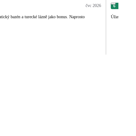
čvc 2026
6
Věr
tický bazén a turecké lázně jako bonus. Naprosto
Úžasná dovolen