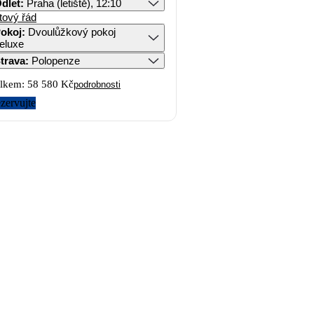
dlet
:
Praha (letiště), 12:10
tový řád
okoj
:
Dvoulůžkový pokoj
eluxe
trava
:
Polopenze
lkem:
58 580 Kč
podrobnosti
zervujte