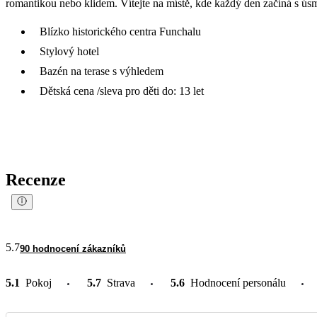
romantikou nebo klidem. Vítejte na místě, kde každý den začíná s ú
Blízko historického centra Funchalu
Stylový hotel
Bazén na terase s výhledem
Dětská cena /sleva pro děti do: 13 let
Recenze
5.7
90 hodnocení zákazníků
5.1
Pokoj
5.7
Strava
5.6
Hodnocení personálu