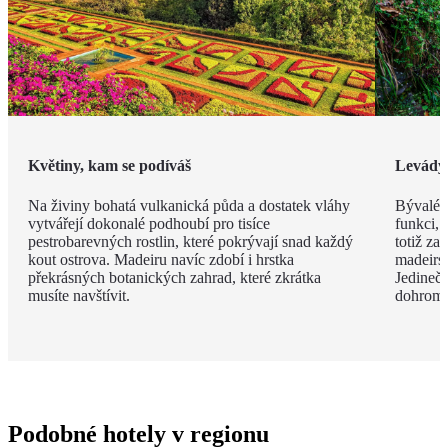
Květiny, kam se podíváš
Levády
Na živiny bohatá vulkanická půda a dostatek vláhy
Bývalé z
vytvářejí dokonalé podhoubí pro tisíce
funkci, 
pestrobarevných rostlin, které pokrývají snad každý
totiž za
kout ostrova. Madeiru navíc zdobí i hrstka
madeirsk
překrásných botanických zahrad, které zkrátka
Jedinečn
musíte navštívit.
dohroma
Podobné hotely v regionu