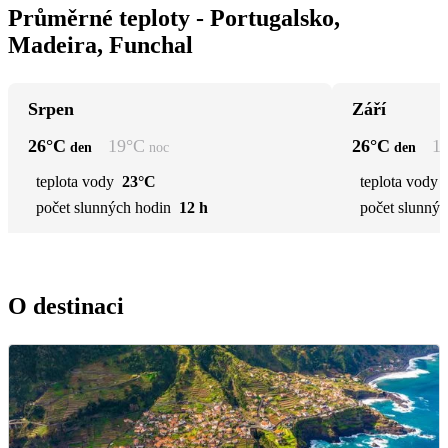
Průměrné teploty - Portugalsko,
Madeira, Funchal
Srpen
Září
26
°C
19
°C
26
°C
1
den
noc
den
teplota vody
23°C
teplota vody
počet slunných hodin
12 h
počet slunnýc
O destinaci