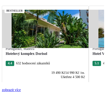
BESTSELLER
Portugalsko
,
Madeira
Portugals
Hotelový komplex Dorisol
Hotel Vi
4.4
632 hodnocení zákazníků
5.1
44
19 490 Kč
14 990 Kč
/os.
Ušetřete
4 500 Kč
zobrazit více