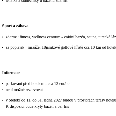
•
lehátka a slunečníky u bazénu zdarma
Sport a zábava
•
zdarma: fitness, wellness centrum - vnitřní bazén, sauna, turecké lá
•
za poplatek - masáže, 18jamkové golfové hřiště cca 10 km od hotel
Informace
•
parkování před hotelem - cca 12 eur/den
•
není možné rezervovat
•
v období od 11. do 31. ledna 2027 budou v prostorách terasy hote
K dispozici bude krytý bazén a bar Iris