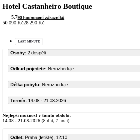
Hotel Castanheiro Boutique
5.7
90 hodnocení zákazníků
50 090 Kč
28 290 Kč
LAST MINUTE
Osoby
:
2 dospělí
Odkud pojedete
:
Nerozhoduje
Délka pobytu
:
Nerozhoduje
Termín
:
14.08 - 21.08.2026
Nejlepší možnost v tomto období:
14.08
-
21.08.2026
(8 dní, 7 nocí)
Odlet
:
Praha (letiště), 12:10