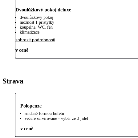
Dvoulůžkový pokoj deluxe
dvoulůžkový pokoj
možnost 1 přistýlky
koupelna, WC, fén
klimatizace
zobrazit podrobnosti
v ceně
Strava
Polopenze
snídaně formou bufetu
večeře servírované - výběr ze 3 jídel
v ceně