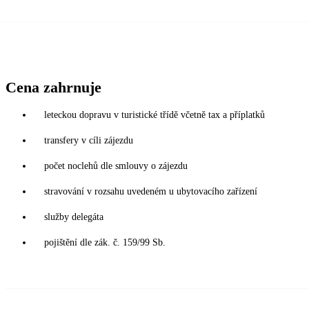
Cena zahrnuje
leteckou dopravu v turistické třídě včetně tax a příplatků
transfery v cíli zájezdu
počet noclehů dle smlouvy o zájezdu
stravování v rozsahu uvedeném u ubytovacího zařízení
služby delegáta
pojištění dle zák. č. 159/99 Sb.