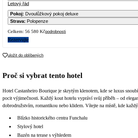
Letový řád
Pokoj
:
Dvoulůžkový pokoj deluxe
Strava
:
Polopenze
Celkem:
56 580 Kč
podrobnosti
Rezervujte
uložit do oblíbených
Proč si vybrat tento hotel
Hotel Castanheiro Bourique je skrytým klenotem, kde se luxus snoubí 
pocit výjimečnosti. Každý kout hotelu vypráví svůj příběh – od elegant
dobrodružstvím, romantikou nebo klidem. Vítejte na místě, kde každ
Blízko historického centra Funchalu
Stylový hotel
Bazén na terase s výhledem