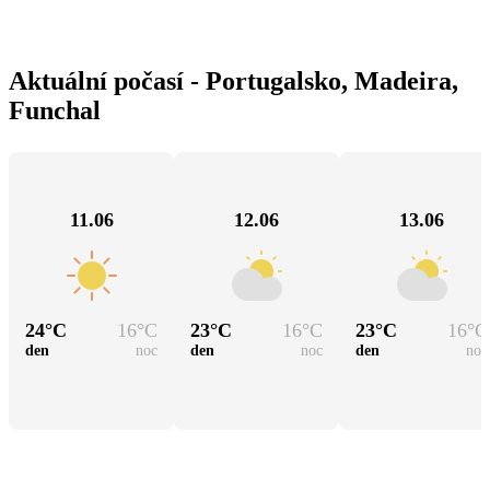
Aktuální počasí - Portugalsko, Madeira,
Funchal
11.06
12.06
13.06
24
°C
16
°C
23
°C
16
°C
23
°C
16
°C
den
noc
den
noc
den
noc