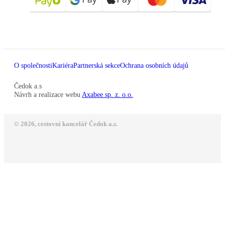
O společnosti
Kariéra
Partnerská sekce
Ochrana osobních údajů
Čedok a.s
Návrh a realizace webu
Axabee sp. z. o.o.
© 2026, cestovní kancelář Čedok a.s.