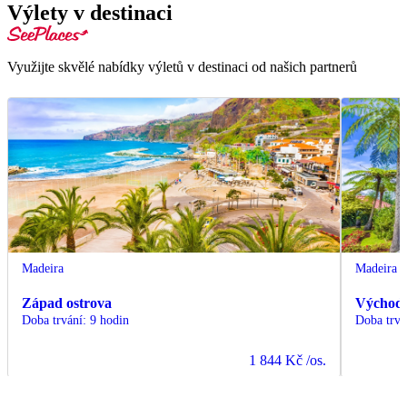
Výlety v destinaci
Využijte skvělé nabídky výletů v destinaci od našich partnerů
Madeira
Madeira
Západ ostrova
Východ 
Doba trvání
:
9 hodin
Doba trvá
1 844 Kč
/os.