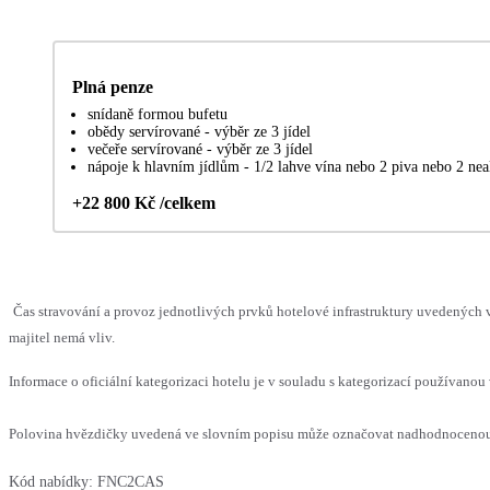
Plná penze
snídaně formou bufetu
obědy servírované - výběr ze 3 jídel
večeře servírované - výběr ze 3 jídel
nápoje k hlavním jídlům - 1/2 lahve vína nebo 2 piva nebo 2 nea
+22 800 Kč /celkem
Čas stravování a provoz jednotlivých prvků hotelové infrastruktury uvedenýc
majitel nemá vliv.
Informace o oficiální kategorizaci hotelu je v souladu s kategorizací používanou 
Polovina hvězdičky uvedená ve slovním popisu může označovat nadhodnocenou n
Kód nabídky:
FNC2CAS