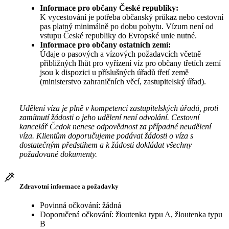
Informace pro občany České republiky:
K vycestování je potřeba občanský průkaz nebo cestovní
pas platný minimálně po dobu pobytu. Vízum není od
vstupu České republiky do Evropské unie nutné.
Informace pro občany ostatních zemí:
Údaje o pasových a vízových požadavcích včetně
přibližných lhůt pro vyřízení víz pro občany třetích zemí
jsou k dispozici u příslušných úřadů třetí země
(ministerstvo zahraničních věcí, zastupitelský úřad).
Udělení víza je plně v kompetenci zastupitelských úřadů, proti
zamítnutí žádosti o jeho udělení není odvolání. Cestovní
kancelář Čedok nenese odpovědnost za případné neudělení
víza. Klientům doporučujeme podávat žádosti o víza s
dostatečným předstihem a k žádosti dokládat všechny
požadované dokumenty.
Zdravotní informace a požadavky
Povinná očkování: žádná
Doporučená očkování: žloutenka typu A, žloutenka typu
B