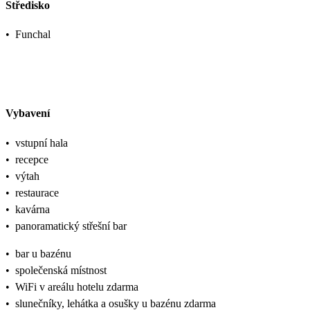
Středisko
•
Funchal
Vybavení
•
vstupní hala
•
recepce
•
výtah
•
restaurace
•
kavárna
•
panoramatický střešní bar
•
bar u bazénu
•
společenská místnost
•
WiFi v areálu hotelu zdarma
•
slunečníky, lehátka a osušky u bazénu zdarma