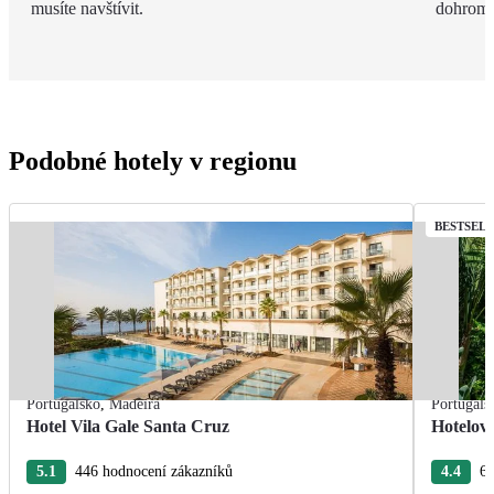
musíte navštívit.
dohroma
Podobné hotely v regionu
BESTSEL
Portugalsko
,
Madeira
Portugals
Hotel Vila Gale Santa Cruz
Hotelov
5.1
446 hodnocení zákazníků
4.4
63