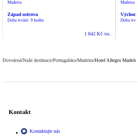
Madeira
Madeira
Západ ostrova
Východ 
Doba trvání
:
9 hodin
Doba trvá
1 842 Kč
/os.
Dovolená
/
Naše destinace
/
Portugalsko
/
Madeira
/
Hotel Allegro Madeir
Kontakt
Kontaktujte nás