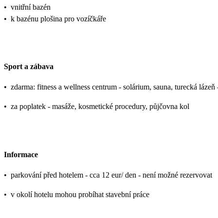
•
vnitřní bazén
•
k bazénu plošina pro vozíčkáře
Sport a zábava
•
zdarma: fitness a wellness centrum - solárium, sauna, turecká lázeň 
•
za poplatek - masáže, kosmetické procedury, půjčovna kol
Informace
•
parkování před hotelem - cca 12 eur/ den - není možné rezervovat
•
v okolí hotelu mohou probíhat stavební práce