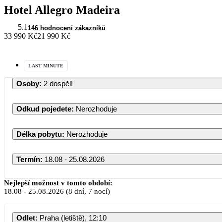
Hotel Allegro Madeira
5.1
146 hodnocení zákazníků
33 990 Kč
21 990 Kč
LAST MINUTE
Osoby
:
2 dospělí
Odkud pojedete
:
Nerozhoduje
Délka pobytu
:
Nerozhoduje
Termín
:
18.08 - 25.08.2026
Nejlepší možnost v tomto období:
18.08
-
25.08.2026
(8 dní, 7 nocí)
Odlet
:
Praha (letiště), 12:10