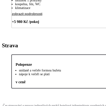
možnost 1 přistýlky
koupelna, fén, WC
klimatizace
zobrazit podrobnosti
+5 980 Kč /pokoj
Strava
Polopenze
snídaně a večeře formou bufetu
nápoje k večeři se platí
v ceně
Čas stravování a provoz jednotlivých prvků hotelové infrastruktury uvedenýc