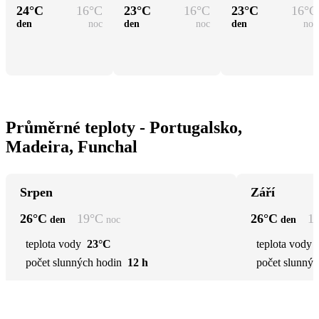
24
°C
16
°C
23
°C
16
°C
23
°C
16
°C
den
noc
den
noc
den
noc
Průměrné teploty - Portugalsko,
Madeira, Funchal
Srpen
Září
26
°C
19
°C
26
°C
1
den
noc
den
teplota vody
23°C
teplota vody
počet slunných hodin
12 h
počet slunnýc