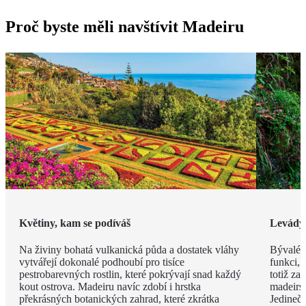
Proč byste měli navštívit Madeiru
Květiny, kam se podíváš
Levády
Na živiny bohatá vulkanická půda a dostatek vláhy
Bývalé z
vytvářejí dokonalé podhoubí pro tisíce
funkci, 
pestrobarevných rostlin, které pokrývají snad každý
totiž za
kout ostrova. Madeiru navíc zdobí i hrstka
madeirsk
překrásných botanických zahrad, které zkrátka
Jedinečn