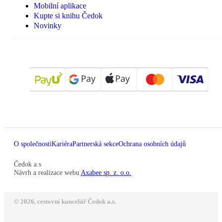
Mobilní aplikace
Kupte si knihu Čedok
Novinky
O společnosti
Kariéra
Partnerská sekce
Ochrana osobních údajů
Čedok a.s
Návrh a realizace webu
Axabee sp. z. o.o.
© 2026, cestovní kancelář Čedok a.s.