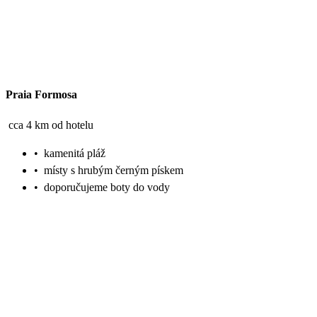
Praia Formosa
cca 4 km od hotelu
•
kamenitá pláž
•
místy s hrubým černým pískem
•
doporučujeme boty do vody