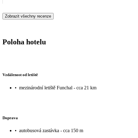
Zobrazit všechny recenze
Poloha hotelu
Vzdálenost od letiště
•
mezinárodní letiště Funchal - cca 21 km
Doprava
•
autobusová zastávka - cca 150 m