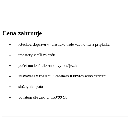
Cena zahrnuje
leteckou dopravu v turistické třídě včetně tax a příplatků
transfery v cíli zájezdu
počet noclehů dle smlouvy o zájezdu
stravování v rozsahu uvedeném u ubytovacího zařízení
služby delegáta
pojištění dle zák. č. 159/99 Sb.