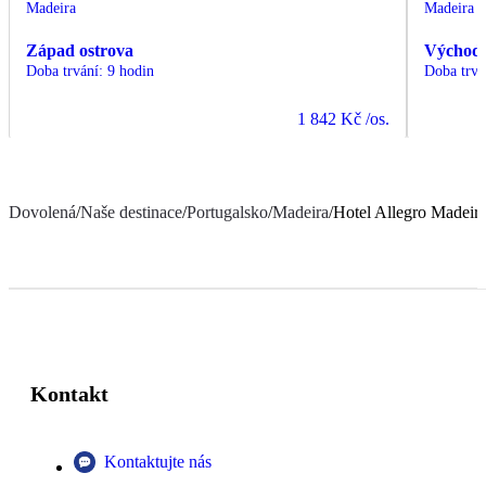
Madeira
Madeira
Západ ostrova
Východ 
Doba trvání
:
9 hodin
Doba trvá
1 842 Kč
/os.
Dovolená
/
Naše destinace
/
Portugalsko
/
Madeira
/
Hotel Allegro Madeir
Kontakt
Kontaktujte nás