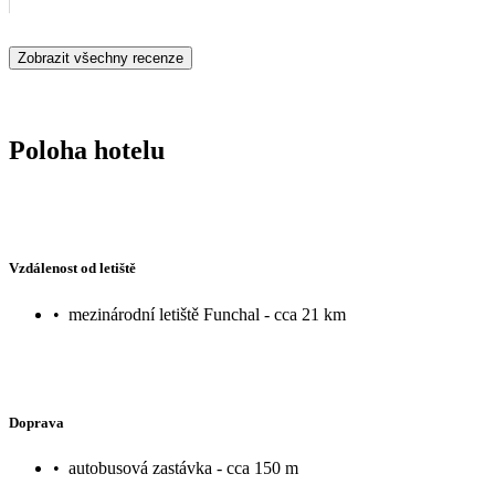
Zobrazit všechny recenze
Poloha hotelu
Vzdálenost od letiště
•
mezinárodní letiště Funchal - cca 21 km
Doprava
•
autobusová zastávka - cca 150 m