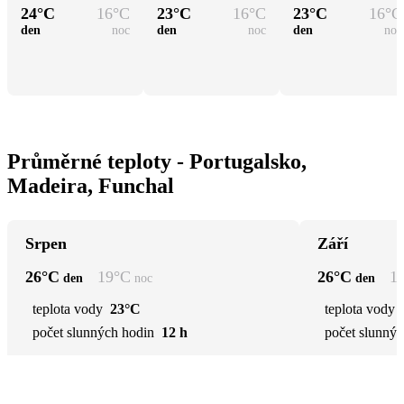
24
°C
16
°C
23
°C
16
°C
23
°C
16
°C
den
noc
den
noc
den
noc
Průměrné teploty - Portugalsko,
Madeira, Funchal
Srpen
Září
26
°C
19
°C
26
°C
1
den
noc
den
teplota vody
23°C
teplota vody
počet slunných hodin
12 h
počet slunnýc