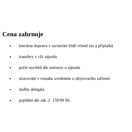
Cena zahrnuje
leteckou dopravu v turistické třídě včetně tax a příplatků
transfery v cíli zájezdu
počet noclehů dle smlouvy o zájezdu
stravování v rozsahu uvedeném u ubytovacího zařízení
služby delegáta
pojištění dle zák. č. 159/99 Sb.