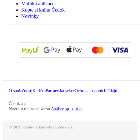
Mobilní aplikace
Kupte si knihu Čedok
Novinky
O společnosti
Kariéra
Partnerská sekce
Ochrana osobních údajů
Čedok a.s
Návrh a realizace webu
Axabee sp. z. o.o.
© 2026, cestovní kancelář Čedok a.s.