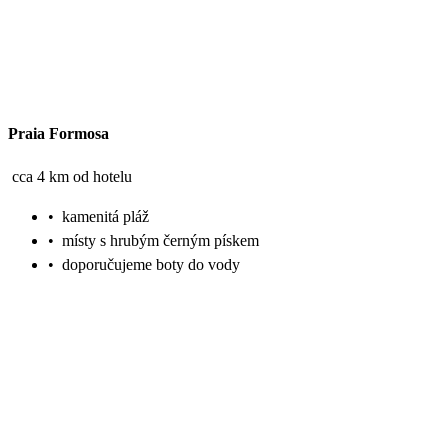
Praia Formosa
cca 4 km od hotelu
•
kamenitá pláž
•
místy s hrubým černým pískem
•
doporučujeme boty do vody