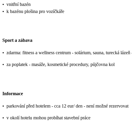
•
vnitřní bazén
•
k bazénu plošina pro vozíčkáře
Sport a zábava
•
zdarma: fitness a wellness centrum - solárium, sauna, turecká lázeň 
•
za poplatek - masáže, kosmetické procedury, půjčovna kol
Informace
•
parkování před hotelem - cca 12 eur/ den - není možné rezervovat
•
v okolí hotelu mohou probíhat stavební práce