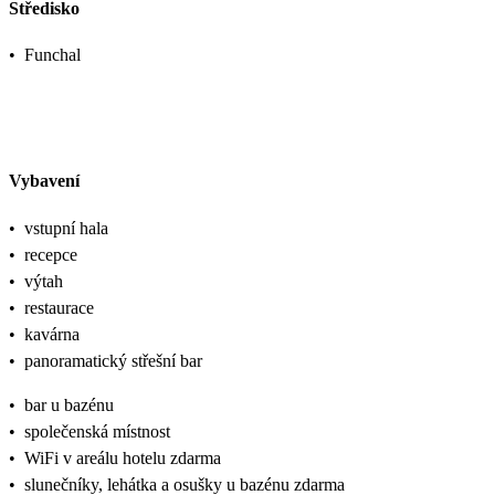
Středisko
•
Funchal
Vybavení
•
vstupní hala
•
recepce
•
výtah
•
restaurace
•
kavárna
•
panoramatický střešní bar
•
bar u bazénu
•
společenská místnost
•
WiFi v areálu hotelu zdarma
•
slunečníky, lehátka a osušky u bazénu zdarma