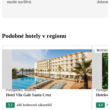
musíte navštívit.
dohroma
Podobné hotely v regionu
BESTSEL
Portugalsko
,
Madeira
Portugals
Hotel Vila Gale Santa Cruz
Hotelov
5.1
446 hodnocení zákazníků
4.4
63