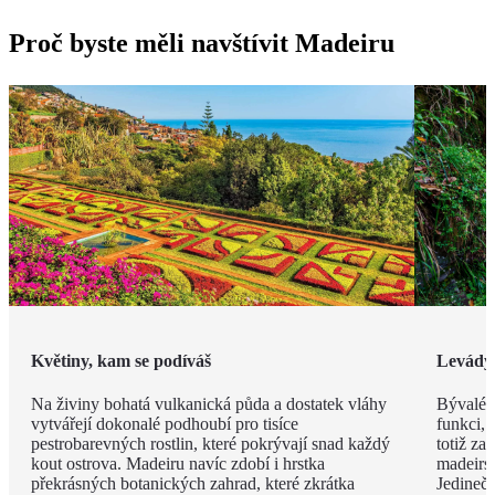
Proč byste měli navštívit Madeiru
Květiny, kam se podíváš
Levády
Na živiny bohatá vulkanická půda a dostatek vláhy
Bývalé z
vytvářejí dokonalé podhoubí pro tisíce
funkci, 
pestrobarevných rostlin, které pokrývají snad každý
totiž za
kout ostrova. Madeiru navíc zdobí i hrstka
madeirsk
překrásných botanických zahrad, které zkrátka
Jedinečn