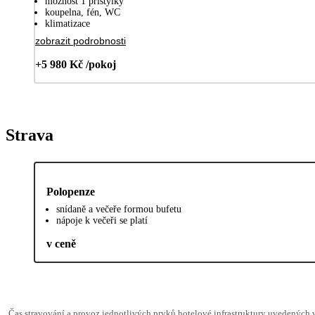
možnost 1 přistýlky
koupelna, fén, WC
klimatizace
zobrazit podrobnosti
+5 980 Kč /pokoj
Strava
Polopenze
snídaně a večeře formou bufetu
nápoje k večeři se platí
v ceně
Čas stravování a provoz jednotlivých prvků hotelové infrastruktury uvedenýc