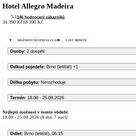
Hotel Allegro Madeira
5.1
146 hodnocení zákazníků
34 390 Kč
18 390 Kč
MOŽNOST BUSINESS CLASS
LAST MINUTE
Osoby
:
2 dospělí
Odkud pojedete
:
Brno (letiště)
+1
Délka pobytu
:
Nerozhoduje
Termín
:
18.08 - 25.08.2026
Nejlepší možnost v tomto období:
18.08
-
25.08.2026
(8 dní, 7 nocí)
Odlet
:
Brno (letiště), 06:15