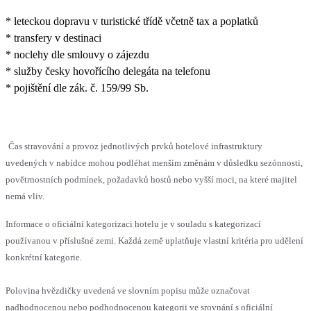
* leteckou dopravu v turistické třídě včetně tax a poplatků
* transfery v destinaci
* noclehy dle smlouvy o zájezdu
* služby česky hovořícího delegáta na telefonu
* pojištění dle zák. č. 159/99 Sb.
Čas stravování a provoz jednotlivých prvků hotelové infrastruktury
uvedených v nabídce mohou podléhat menším změnám v důsledku sezónnosti,
povětrnostních podmínek, požadavků hostů nebo vyšší moci, na které majitel
nemá vliv.
Informace o oficiální kategorizaci hotelu je v souladu s kategorizací
používanou v příslušné zemi. Každá země uplatňuje vlastní kritéria pro udělení
konkrétní kategorie.
Polovina hvězdičky uvedená ve slovním popisu může označovat
nadhodnocenou nebo podhodnocenou kategorii ve srovnání s oficiální