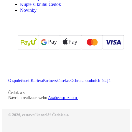
Kupte si knihu Čedok
Novinky
O společnosti
Kariéra
Partnerská sekce
Ochrana osobních údajů
Čedok a.s
Návrh a realizace webu
Axabee sp. z. o.o.
© 2026, cestovní kancelář Čedok a.s.