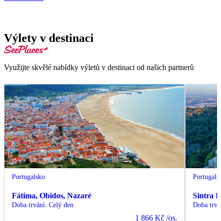
Výlety v destinaci
Využijte skvělé nabídky výletů v destinaci od našich partnerů
Portugalsko
Portugals
Fátima, Obidos, Nazaré
Sintra 
Doba trvání
:
Celý den
Doba trvá
1 866 Kč
/os.