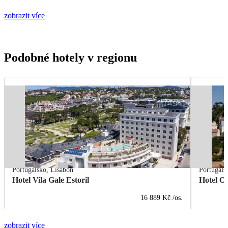
zobrazit více
Podobné hotely v regionu
Portugalsko
,
Lisabon
Portugals
Hotel Vila Gale Estoril
Hotel Ol
16 889 Kč
/os.
zobrazit více