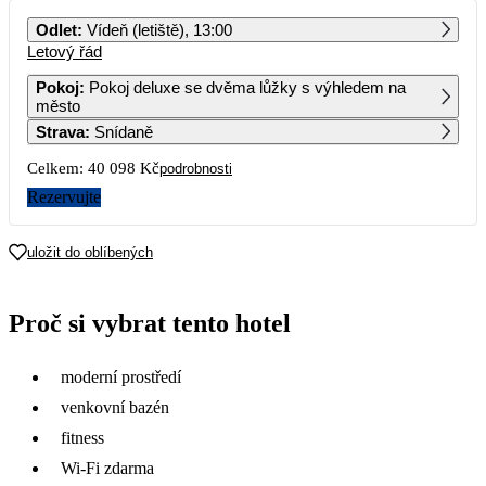
PO
ÚT
ST
ČT
PÁ
SO
NE
Odlet
:
Vídeň (letiště), 13:00
Letový řád
1
2
Pokoj
:
Pokoj deluxe se dvěma lůžky s výhledem na
město
3
4
5
6
7
8
9
Strava
:
Snídaně
Celkem:
40 098 Kč
podrobnosti
10
11
12
13
14
15
16
30 259
25 139
Rezervujte
17
18
19
20
21
22
23
20 049
22 499
23 899
21 349
27 019
25 339
23 599
uložit do oblíbených
24
25
26
27
28
29
30
27 839
25 219
25 949
30 699
25 119
25 649
22 939
Proč si vybrat tento hotel
31
23 559
moderní prostředí
venkovní bazén
fitness
Wi-Fi zdarma