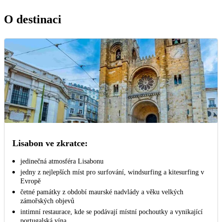
O destinaci
Lisabon ve zkratce:
jedinečná atmosféra Lisabonu
jedny z nejlepších míst pro surfování, windsurfing a kitesurfing v
Evropě
četné památky z období maurské nadvlády a věku velkých
zámořských objevů
intimní restaurace, kde se podávají místní pochoutky a vynikající
portugalská vína