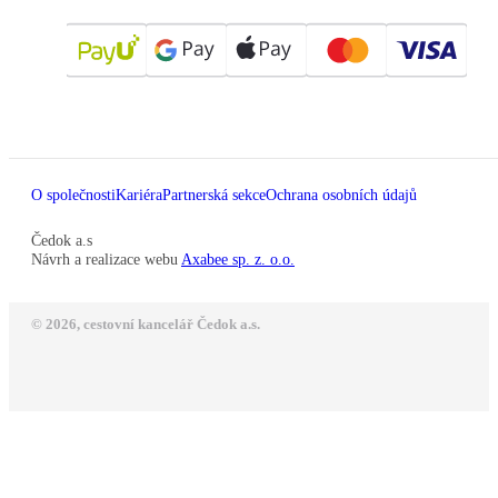
O společnosti
Kariéra
Partnerská sekce
Ochrana osobních údajů
Čedok a.s
Návrh a realizace webu
Axabee sp. z. o.o.
© 2026, cestovní kancelář Čedok a.s.