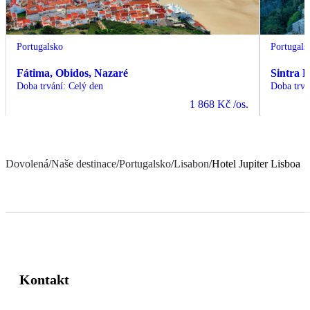
Portugalsko
Portugals
Fátima, Obidos, Nazaré
Sintra 
Doba trvání
:
Celý den
Doba trvá
1 868 Kč
/os.
Dovolená
/
Naše destinace
/
Portugalsko
/
Lisabon
/
Hotel Jupiter Lisboa
Kontakt