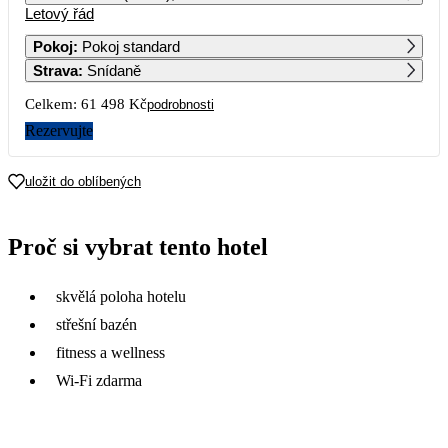
Letový řád
1
2
3
4
5
6
30 749
Pokoj
:
Pokoj standard
Strava
:
Snídaně
7
8
9
10
11
12
13
22 109
20 619
Celkem:
61 498 Kč
podrobnosti
14
15
16
17
18
19
20
Rezervujte
21
22
23
24
25
26
27
uložit do oblíbených
20 629
24 749
22 999
28
29
30
Proč si vybrat tento hotel
skvělá poloha hotelu
střešní bazén
fitness a wellness
Wi-Fi zdarma