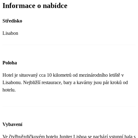
Informace o nabídce
Středisko
Lisabon
Poloha
Hotel je situovaný cca 10 kilometrů od mezinárodního letiště v
Lisabonu. Nejbližší restaurace, bary a kavárny jsou pár kroků od
hotelu.
Vybavení
Ve čtyřhvězdičkovém hotelu Jupiter Lisboa se nachází vstupní hala s