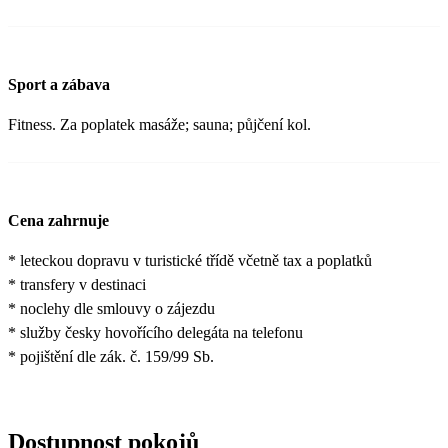
Sport a zábava
Fitness. Za poplatek masáže; sauna; půjčení kol.
Cena zahrnuje
* leteckou dopravu v turistické třídě včetně tax a poplatků
* transfery v destinaci
* noclehy dle smlouvy o zájezdu
* služby česky hovořícího delegáta na telefonu
* pojištění dle zák. č. 159/99 Sb.
Dostupnost pokojů