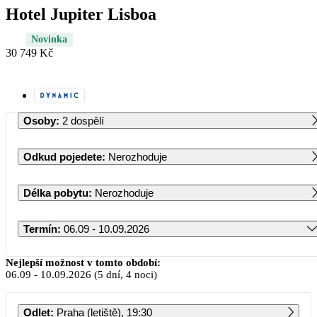
Hotel Jupiter Lisboa
Novinka
30 749 Kč
Osoby
:
2 dospělí
Odkud pojedete
:
Nerozhoduje
Délka pobytu
:
Nerozhoduje
Termín
:
06.09 - 10.09.2026
Září 2026
Nejlepší možnost v tomto období:
06.09
-
10.09.2026
(5 dní, 4 noci)
PO
ÚT
ST
ČT
PÁ
SO
NE
Odlet
:
Praha (letiště), 19:30