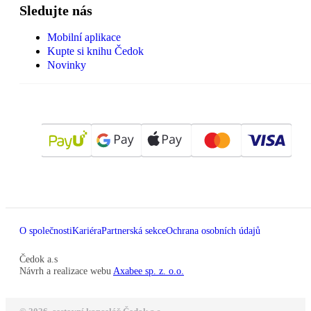
Sledujte nás
Mobilní aplikace
Kupte si knihu Čedok
Novinky
O společnosti
Kariéra
Partnerská sekce
Ochrana osobních údajů
Čedok a.s
Návrh a realizace webu
Axabee sp. z. o.o.