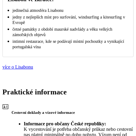
jedinečná atmosféra Lisabonu
jedny z nejlepších míst pro surfování, windsurfing a kitesurfing v
Evropě
četné památky z období maurské nadvlády a věku velkých
zámořských objevů
intimní restaurace, kde se podávají místní pochoutky a vynikající
portugalská vína
více o Lisabonu
Praktické informace
Cestovní doklady a vízové informace
Informace pro občany České republiky:
K vycestování je potřeba občanský průkaz nebo cestovní
pas platný minimálně po dobu pobytu. Vízum není od