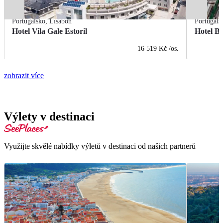
Portugalsko
,
Lisabon
Portugals
Hotel Vila Gale Estoril
Hotel B
16 519 Kč
/os.
zobrazit více
Výlety v destinaci
Využijte skvělé nabídky výletů v destinaci od našich partnerů