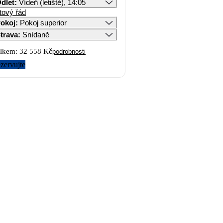
dlet
:
Vídeň (letiště), 14:05
tový řád
okoj
:
Pokoj superior
trava
:
Snídaně
lkem:
32 558 Kč
podrobnosti
zervujte