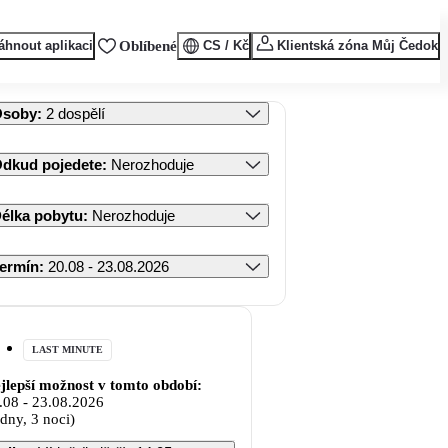
áhnout aplikaci
Oblíbené
CS / Kč
Klientská zóna Můj Čedok
Osoby
:
2 dospělí
dkud pojedete
:
Nerozhoduje
élka pobytu
:
Nerozhoduje
ermín
:
20.08 - 23.08.2026
LAST MINUTE
jlepší možnost v tomto období:
.08
-
23.08.2026
 dny, 3 noci)