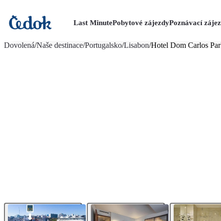
Last Minute
Pobytové zájezdy
Poznávací záje
více fotografií (12)
Dovolená
/
Naše destinace
/
Portugalsko
/
Lisabon
/
Hotel Dom Carlos Par