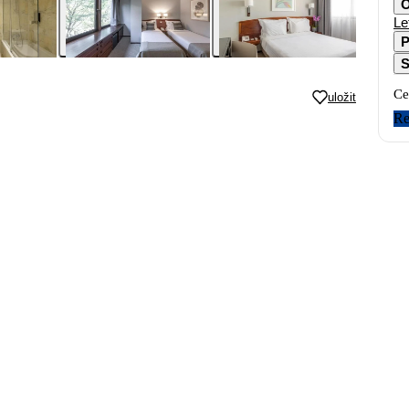
O
Le
P
S
Ce
uložit
Re