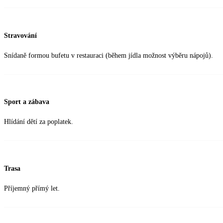
Stravování
Snídaně formou bufetu v restauraci (během jídla možnost výběru nápojů).
Sport a zábava
Hlídání dětí za poplatek.
Trasa
Příjemný přímý let.