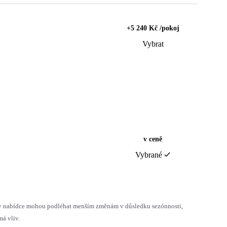
+5 240 Kč /pokoj
Vybrat
v ceně
Vybrané
h v nabídce mohou podléhat menším změnám v důsledku sezónnosti,
á vliv.