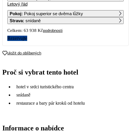
Letový řád
1
2
Pokoj
:
Pokoj superior se dvěma lůžky
Strava
:
snídaně
3
4
5
6
7
8
9
Celkem:
63 938 Kč
podrobnosti
10
11
12
13
14
15
16
Rezervujte
41 019
17
18
19
20
21
22
23
uložit do oblíbených
31 969
36 809
30 029
32 479
24
25
26
27
28
29
30
Proč si vybrat tento hotel
30 289
37 289
29 719
37 919
31 159
31
hotel v srdci turistického centra
snídaně
restaurace a bary pár kroků od hotelu
Informace o nabídce