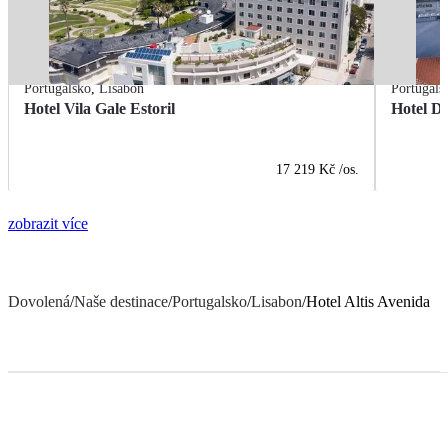
Portugalsko
,
Lisabon
Portugals
Hotel Vila Gale Estoril
Hotel D
17 219 Kč
/os.
zobrazit více
Dovolená
/
Naše destinace
/
Portugalsko
/
Lisabon
/
Hotel Altis Avenida