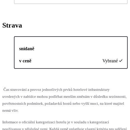
Strava
snídaně
v ceně
Vybrané
Čas stravování a provoz jednotlivých prvků hotelové infrastruktury
uvedených v nabídce mohou podléhat menším změnám v důsledku sezónnosti,
povětrnostních podmínek, požadavků hostů nebo vyšší moci, na které majitel
nemá vliv.
Informace o oficiální kategorizaci hotelu je v souladu s kategorizací
používanou v příslušné zemi. Každá země uplatňuje vlastní kritéria pro udělení