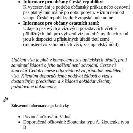
Informace pro občany České republiky:
K vycestování je potřeba občanský průkaz nebo cestovní
pas platný minimálně po dobu pobytu. Vízum není od
vstupu České republiky do Evropské unie nutné.
Informace pro občany ostatních zemí:
Údaje o pasových a vízových požadavcích včetně
přibližných lhůt pro vyřízení víz pro občany třetích zemí
jsou k dispozici u příslušných úřadů třetí země
(ministerstvo zahraničních věcí, zastupitelský úřad).
Udělení víza je plně v kompetenci zastupitelských úřadů, proti
zamítnutí žádosti o jeho udělení není odvolání. Cestovní
kancelář Čedok nenese odpovědnost za případné neudělení
víza. Klientům doporučujeme podávat žádosti o víza s
dostatečným předstihem a k žádosti dokládat všechny
požadované dokumenty.
Zdravotní informace a požadavky
Povinná očkování: žádná
Doporučená očkování: žloutenka typu A, žloutenka typu
B