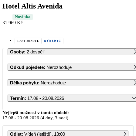
Hotel Altis Avenida
Novinka
31 969 Kč
LAST MINUTE
Osoby
:
2 dospělí
Odkud pojedete
:
Nerozhoduje
Délka pobytu
:
Nerozhoduje
Termín
:
17.08 - 20.08.2026
Srpen 2026
Nejlepší možnost v tomto období:
17.08
-
20.08.2026
(4 dny, 3 noci)
PO
ÚT
ST
ČT
PÁ
SO
NE
Odlet
:
Vídeň (letiště), 13:00