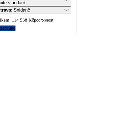
uite standard
trava
:
Snídaně
lkem:
114 538 Kč
podrobnosti
zervujte