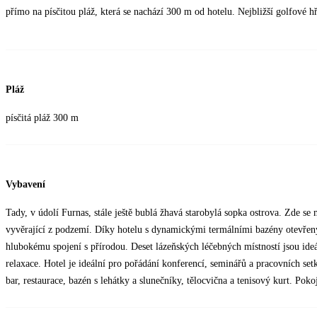
přímo na písčitou pláž, která se nachází 300 m od hotelu. Nejbližší golfové hř
Pláž
písčitá pláž 300 m
Vybavení
Tady, v údolí Furnas, stále ještě bublá žhavá starobylá sopka ostrova. Zde s
vyvěrající z podzemí. Díky hotelu s dynamickými termálními bazény otevřený
hlubokému spojení s přírodou. Deset lázeňských léčebných místností jsou id
relaxace. Hotel je ideální pro pořádání konferencí, seminářů a pracovních set
bar, restaurace, bazén s lehátky a slunečníky, tělocvična a tenisový kurt. Poko