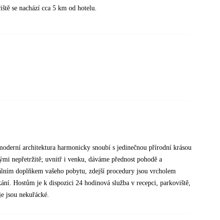
iště se nachází cca 5 km od hotelu.
e moderní architektura harmonicky snoubí s jedinečnou přírodní krásou
mi nepřetržitě; uvnitř i venku, dáváme přednost pohodě a
eálním doplňkem vašeho pobytu, zdejší procedury jsou vrcholem
kání. Hostům je k dispozici 24 hodinová služba v recepci, parkoviště,
je jsou nekuřácké.