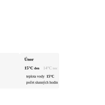
Únor
Bř
15
°C
14
°C
15
den
noc
teplota vody
15°C
t
počet slunných hodin
6 h
p