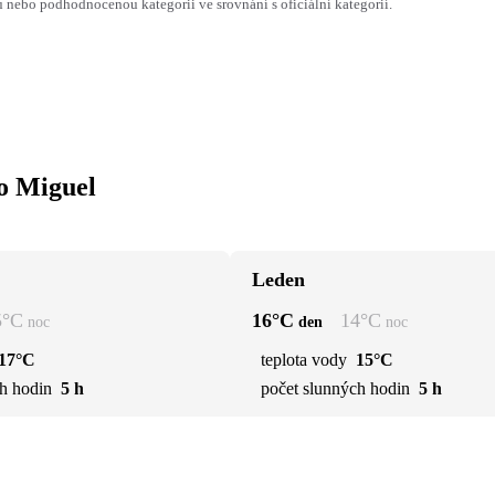
ebo podhodnocenou kategorii ve srovnání s oficiální kategorií.
ao Miguel
Leden
5
°C
16
°C
14
°C
noc
den
noc
17°C
teplota vody
15°C
h hodin
5 h
počet slunných hodin
5 h