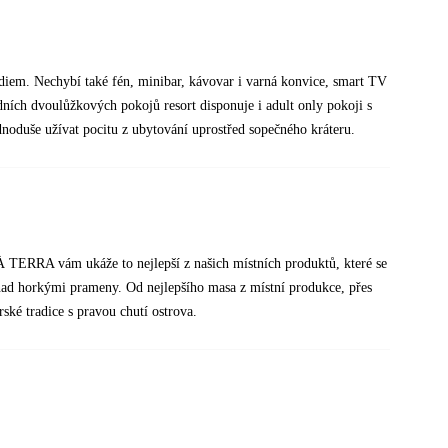
ádiem. Nechybí také fén, minibar, kávovar i varná konvice, smart TV
dních dvoulůžkových pokojů resort disponuje i adult only pokoji s
dnoduše užívat pocitu z ubytování uprostřed sopečného kráteru.
 À TERRA vám ukáže to nejlepší z našich místních produktů, které se
 nad horkými prameny. Od nejlepšího masa z místní produkce, přes
rské tradice s pravou chutí ostrova.