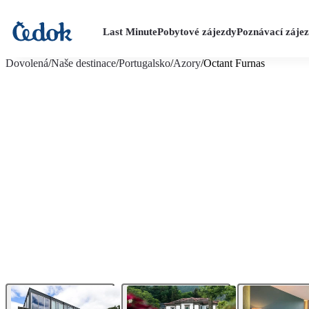
Last Minute
Pobytové zájezdy
Poznávací záje
více fotografií (17)
Dovolená
/
Naše destinace
/
Portugalsko
/
Azory
/
Octant Furnas