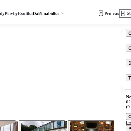
zdy
Plavby
Exotika
Další nabídka
Pro vás
St
O
D
T
Ne
02
(9
O
Le
P