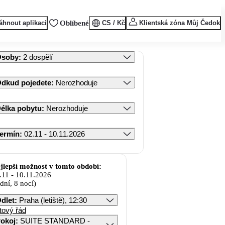
áhnout aplikaci
Oblíbené
CS / Kč
Klientská zóna Můj Čedok
Osoby
:
2 dospělí
dkud pojedete
:
Nerozhoduje
élka pobytu
:
Nerozhoduje
ermín
:
02.11 - 10.11.2026
jlepší možnost v tomto období:
.11
-
10.11.2026
 dní, 8 nocí)
dlet
:
Praha (letiště), 12:30
tový řád
okoj
:
SUITE STANDARD -