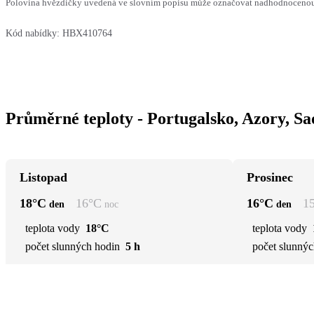
Polovina hvězdičky uvedená ve slovním popisu může označovat nadhodnocenou n
Kód nabídky:
HBX410764
Průměrné teploty - Portugalsko, Azory, S
Listopad
Prosinec
18
°C
16
°C
16
°C
1
den
noc
den
teplota vody
18°C
teplota vody
počet slunných hodin
5 h
počet slunnýc