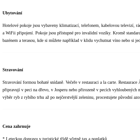
Ubytování
Hotelové pokoje jsou vybaveny klimatizací, telefonem, kabelovou televizí, r
a WiFii připojení. Pokoje jsou přístupné pro invalidní vozíky. Kromě standar
bazénem a terasou, kde si můžete například v klidu vychutnat víno nebo si je
Stravování
Stravování formou bohaté snídaně. Večeře v restauraci a la carte. Restaurace
připravují v peci na dřevo, v Josperu nebo přirozeně v pecích vyhloubených
výběr ryb z rybího trhu až po nejčerstvější zeleninu, procestujete původní azo
Cena zahrnuje
* Leteckou dopravu v turistické třídě včetně tax a poplatků