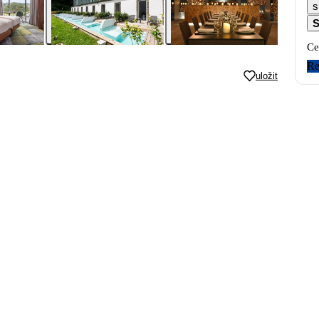
s
S
Ce
Re
uložit