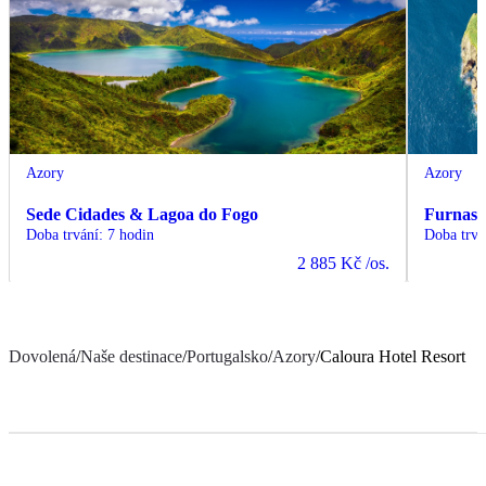
Azory
Azory
Sede Cidades & Lagoa do Fogo
Furnas
Doba trvání
:
7 hodin
Doba trvá
2 885 Kč
/os.
Dovolená
/
Naše destinace
/
Portugalsko
/
Azory
/
Caloura Hotel Resort