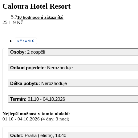
Caloura Hotel Resort
5.7
10 hodnocení zákazníků
25 119 Kč
Osoby
:
2 dospělí
Odkud pojedete
:
Nerozhoduje
Délka pobytu
:
Nerozhoduje
Termín
:
01.10 - 04.10.2026
Nejlepší možnost v tomto období:
01.10
-
04.10.2026
(4 dny, 3 noci)
PO
ÚT
ST
Odlet
:
Praha (letiště), 13:40