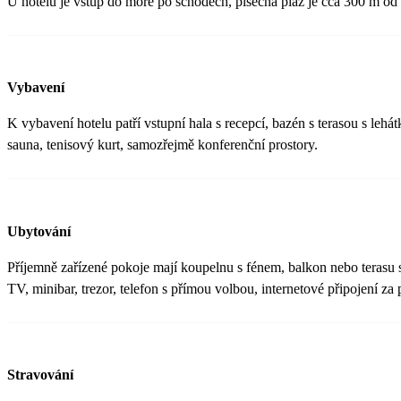
U hotelu je vstup do moře po schodech, písečná pláž je cca 300 m od 
Vybavení
K vybavení hotelu patří vstupní hala s recepcí, bazén s terasou s leh
sauna, tenisový kurt, samozřejmě konferenční prostory.
Ubytování
Příjemně zařízené pokoje mají koupelnu s fénem, balkon nebo terasu 
TV, minibar, trezor, telefon s přímou volbou, internetové připojení za 
Stravování