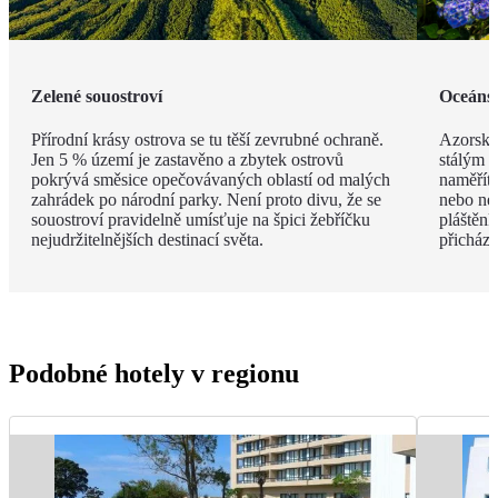
Zelené souostroví
Oceáns
Přírodní krásy ostrova se tu těší zevrubné ochraně.
Azorské
Jen 5 % území je zastavěno a zbytek ostrovů
stálým 
pokrývá směsice opečovávaných oblastí od malých
naměříte
zahrádek po národní parky. Není proto divu, že se
nebo nej
souostroví pravidelně umísťuje na špici žebříčku
pláštěnk
nejudržitelnějších destinací světa.
přicháze
Podobné hotely v regionu