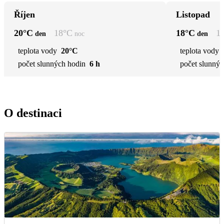
Říjen
Listopad
20
°C
18
°C
18
°C
1
den
noc
den
teplota vody
20°C
teplota vody
počet slunných hodin
6 h
počet slunnýc
O destinaci