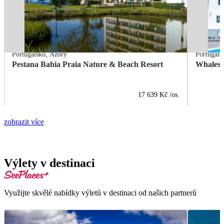
Portugalsko
,
Azory
Portugals
Pestana Bahia Praia Nature & Beach Resort
Whales 
17 639 Kč
/os.
zobrazit více
Výlety v destinaci
Využijte skvělé nabídky výletů v destinaci od našich partnerů