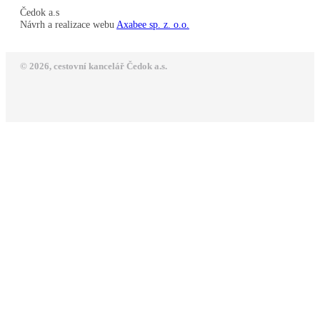
Čedok a.s
Návrh a realizace webu
Axabee sp. z. o.o.
© 2026, cestovní kancelář Čedok a.s.