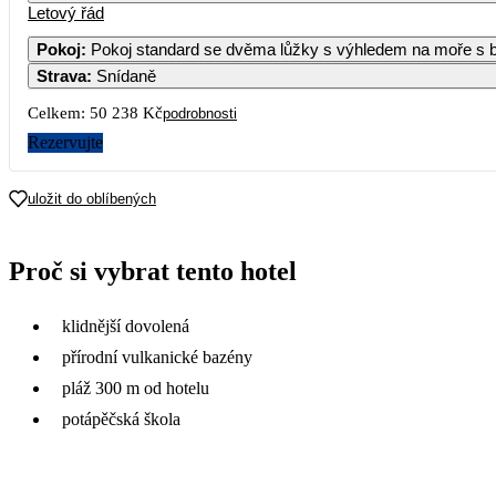
Letový řád
Pokoj
:
Pokoj standard se dvěma lůžky s výhledem na moře s 
Strava
:
Snídaně
5
6
7
Celkem:
50 238 Kč
podrobnosti
12
13
14
Rezervujte
33 099
26 1
19
20
21
uložit do oblíbených
26
27
28
Proč si vybrat tento hotel
21 489
34 1
klidnější dovolená
přírodní vulkanické bazény
pláž 300 m od hotelu
potápěčská škola