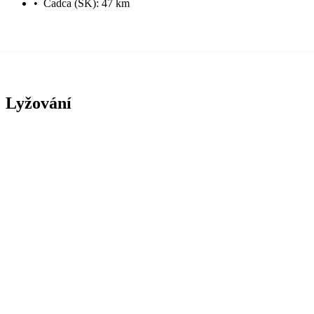
•
Čadca (SK): 47 km
Lyžování