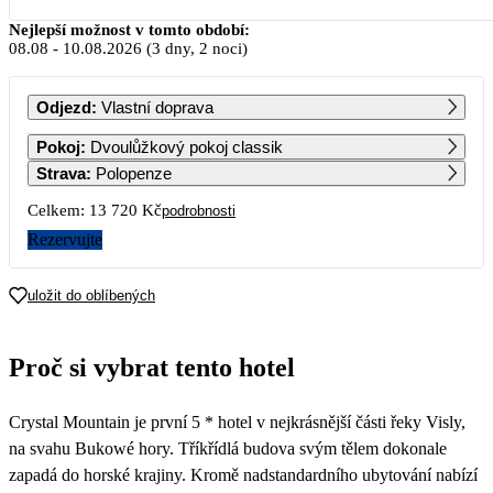
Srpen 2026
Nejlepší možnost v tomto období:
08.08
-
10.08.2026
(3 dny, 2 noci)
PO
ÚT
ST
ČT
PÁ
SO
NE
Odjezd
:
Vlastní doprava
1
2
Pokoj
:
Dvoulůžkový pokoj classik
Strava
:
Polopenze
3
4
5
6
7
8
9
Celkem:
13 720 Kč
podrobnosti
6 860
6 860
Rezervujte
10
11
12
13
14
15
16
6 860
6 860
uložit do oblíbených
17
18
19
20
21
22
23
6 860
6 860
6 860
6 860
6 860
6 860
Proč si vybrat tento hotel
24
25
26
27
28
29
30
6 860
6 860
6 860
6 860
6 860
6 860
Crystal Mountain je první 5 * hotel v nejkrásnější části řeky Visly,
31
6 860
na svahu Bukowé hory. Tříkřídlá budova svým tělem dokonale
zapadá do horské krajiny. Kromě nadstandardního ubytování nabízí