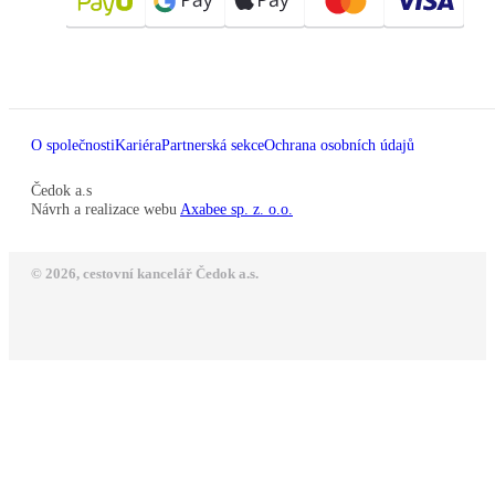
O společnosti
Kariéra
Partnerská sekce
Ochrana osobních údajů
Čedok a.s
Návrh a realizace webu
Axabee sp. z. o.o.
© 2026, cestovní kancelář Čedok a.s.