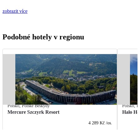
zobrazit více
Podobné hotely v regionu
Polsko
,
Polské Beskydy
Polsko
,
P
Mercure Szczyrk Resort
Halo Ho
4 289 Kč
/os.