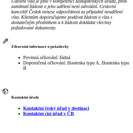
Udělení víza je plně v kompetenci zastupitelských úřadů, proti
zamítnutí žádosti o jeho udělení není odvolání. Cestovní
kancelář Čedok nenese odpovědnost za případné neudělení
víza. Klientům doporučujeme podávat žádosti o víza s
dostatečným předstihem a k žádosti dokládat všechny
požadované dokumenty.
Zdravotní informace a požadavky
Povinná očkování: žádná
Doporučená očkování: žloutenka typu A, žloutenka typu
B
Kontaktní úřady
Kontaktní český úřad v destinaci
Kontaktní cizí úřad v ČR