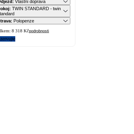
djezd
:
Vlastní doprava
okoj
:
TWIN STANDARD - twin
tandard
trava
:
Polopenze
lkem:
8 318 Kč
podrobnosti
zervujte