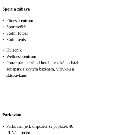
Sport a zábava
•
Fitness centrum
•
Sportoviště
•
Stolní fotbal
•
Stolní tenis.
•
Kulečník
•
Wellness centrum
•
Pouze pár metrů od hotelu se také nachází
aquapark s krytým bazénem, vířivkou a
skluzavkami
Parkování
•
Parkování je k dispozici za poplatek 40
PLN/auto/den.