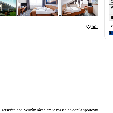
O
P
s
S
Ce
uložit
Re
Jizerských hor. Velkým lákadlem je rozsáhlé vodní a sportovní