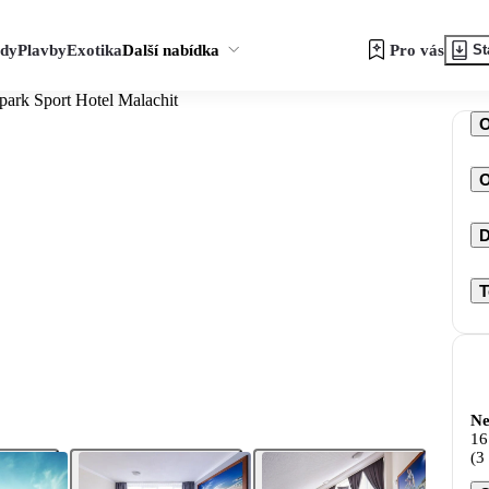
zdy
Plavby
Exotika
Další nabídka
Pro vás
St
apark Sport Hotel Malachit
O
D
T
Ne
16
(3