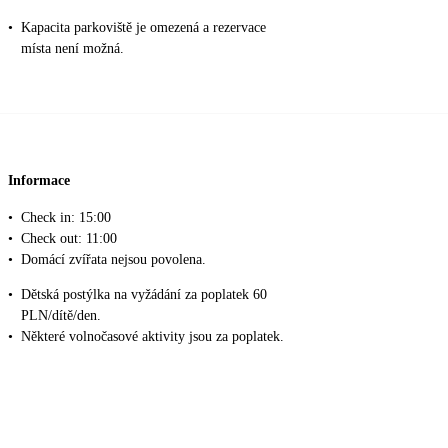
•
Kapacita parkoviště je omezená a rezervace
místa není možná.
Informace
•
Check in: 15:00
•
Check out: 11:00
•
Domácí zvířata nejsou povolena.
•
Dětská postýlka na vyžádání za poplatek 60
PLN/dítě/den.
•
Některé volnočasové aktivity jsou za poplatek.