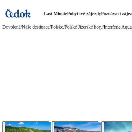
Last Minute
Pobytové zájezdy
Poznávací záje
více fotografií (26)
Dovolená
/
Naše destinace
/
Polsko
/
Polské Jizerské hory
/
Interferie Aqu