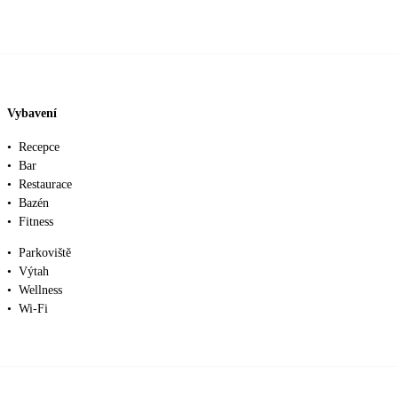
Vybavení
•
Recepce
•
Bar
•
Restaurace
•
Bazén
•
Fitness
•
Parkoviště
•
Výtah
•
Wellness
•
Wi-Fi