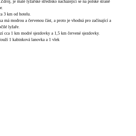
drój, je malé lyžařské středisko nacházející se na polské straně
r.
ca 3 km od hotelu.
ka má modrou a červenou část, a proto je vhodná pro začínající a
čilé lyžaře.
ízí cca 1 km modré sjezdovky a 1,5 km červené sjezdovky.
louží 1 kabinková lanovka a 1 vlek