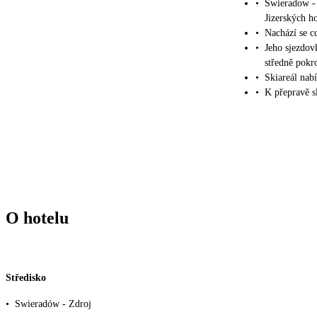
•
Swieradow - Z
Jizerských ho
•
Nachází se c
•
Jeho sjezdov
středně pokro
•
Skiareál nab
•
K přepravě s
O hotelu
Středisko
•
Swieradów - Zdroj