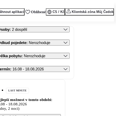
áhnout aplikaci
Oblíbené
CS / Kč
Klientská zóna Můj Čedok
Osoby
:
2 dospělí
dkud pojedete
:
Nerozhoduje
élka pobytu
:
Nerozhoduje
ermín
:
16.08 - 18.08.2026
LAST MINUTE
jlepší možnost v tomto období:
.08
-
18.08.2026
 dny, 2 noci)