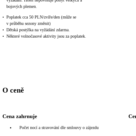
vyžádání. Hotel nepovoluje pobyt velkých a
bojových plemen.
•
Poplatek cca 50 PLN/zvíře/den (může se
v průběhu sezony změnit)
•
Dětská postýlka na vyžádání zdarma.
•
Některé volnočasové aktivity jsou za poplatek.
O ceně
Cena zahrnuje
Ce
Počet nocí a stravování dle smlouvy o zájezdu