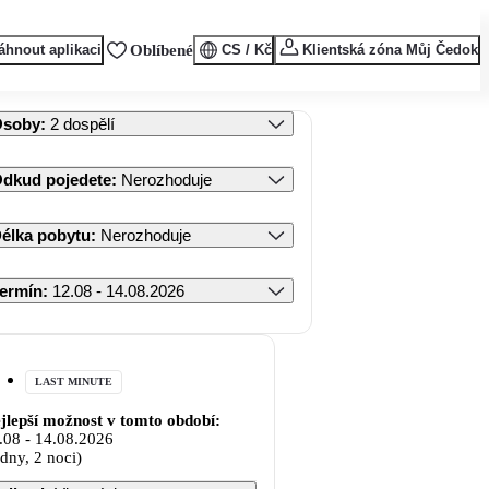
áhnout aplikaci
Oblíbené
CS / Kč
Klientská zóna Můj Čedok
Osoby
:
2 dospělí
dkud pojedete
:
Nerozhoduje
élka pobytu
:
Nerozhoduje
ermín
:
12.08 - 14.08.2026
LAST MINUTE
jlepší možnost v tomto období:
.08
-
14.08.2026
 dny, 2 noci)