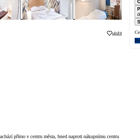
O
P
d
S
Ce
uložit
Re
nachází přímo v centru města, hned naproti nákupnímu centru