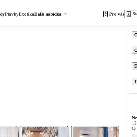
zdy
Plavby
Exotika
Další nabídka
Pro vás
St
O
D
T
Ne
12
(3