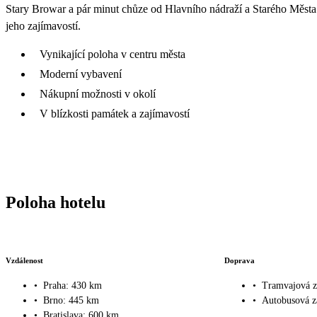
Stary Browar a pár minut chůze od Hlavního nádraží a Starého Města.
jeho zajímavostí.
Vynikající poloha v centru města
Moderní vybavení
Nákupní možnosti v okolí
V blízkosti památek a zajímavostí
Poloha hotelu
Vzdálenost
Doprava
•
Praha: 430 km
•
Tramvajová z
•
Brno: 445 km
•
Autobusová z
•
Bratislava: 600 km