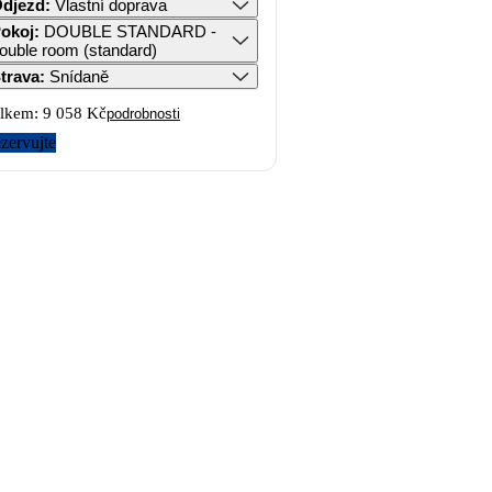
djezd
:
Vlastní doprava
okoj
:
DOUBLE STANDARD -
ouble room (standard)
trava
:
Snídaně
lkem:
9 058 Kč
podrobnosti
zervujte