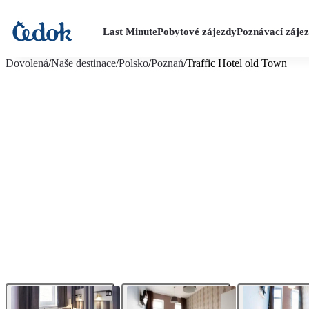
Last Minute
Pobytové zájezdy
Poznávací záje
více fotografií (21)
Dovolená
/
Naše destinace
/
Polsko
/
Poznań
/
Traffic Hotel old Town