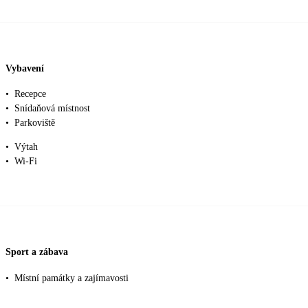
Vybavení
•
Recepce
•
Snídaňová místnost
•
Parkoviště
•
Výtah
•
Wi-Fi
Sport a zábava
•
Místní památky a zajímavosti