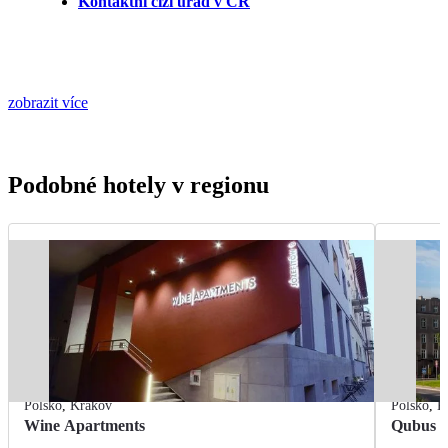
Kontaktní cizí úřad v ČR
zobrazit více
Podobné hotely v regionu
Polsko
,
Krakov
Polsko
,
K
Wine Apartments
Qubus H