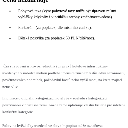
Pobytová taxa (výše pobytové taxy může být úpravou místní
vyhlášky kdykoliv i v průběhu sezóny změněna/zavedena)
Parkování (za poplatek, dle místního ceníku).
Dětská postýlka (za poplatek 50 PLN/dítě/noc).
Čas stravování a provoz jednotlivých prvků hotelové infrastruktury
uvedených v nabídce mohou podléhat menším změnám v důsledku sezónnosti,
povětrnostních podmínek, požadavků hostů nebo vyšší moci, na které majitel
nemá vliv.
Informace o oficiální kategorizaci hotelu je v souladu s kategorizací
používanou v příslušné zemi. Každá země uplatňuje vlastní kritéria pro udělení
konkrétní kategorie.
Polovina hvězdičky uvedená ve slovním popisu může označovat