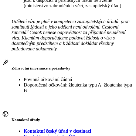
jsou k dispozici u příslušných úřadů třetí země
(ministerstvo zahraničních věcí, zastupitelský úřad).
Udělení víza je plně v kompetenci zastupitelských úřadů, proti
zamítnutí žádosti o jeho udělení není odvolání. Cestovní
kancelář Čedok nenese odpovědnost za případné neudělení
víza. Klientům doporučujeme podávat žádosti o víza s
dostatečným předstihem a k žádosti dokládat všechny
požadované dokumenty.
Zdravotní informace a požadavky
Povinná očkování: žádná
Doporučená očkování: žloutenka typu A, žloutenka typu
B
Kontaktní úřady
Kontaktní český úřad v destinaci