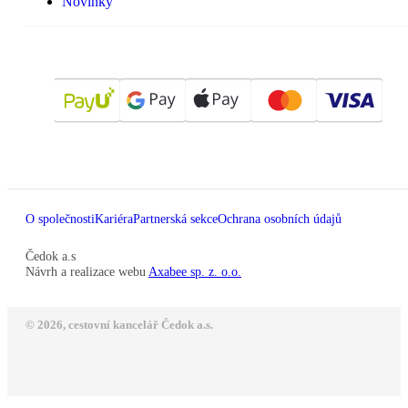
Novinky
O společnosti
Kariéra
Partnerská sekce
Ochrana osobních údajů
Čedok a.s
Návrh a realizace webu
Axabee sp. z. o.o.
© 2026, cestovní kancelář Čedok a.s.