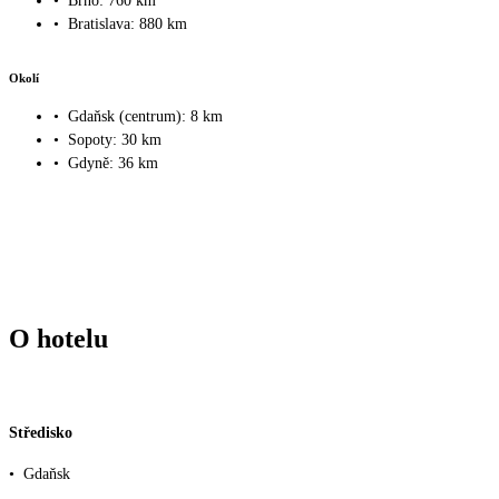
•
Brno: 760 km
•
Bratislava: 880 km
Okolí
•
Gdaňsk (centrum): 8 km
•
Sopoty: 30 km
•
Gdyně: 36 km
O hotelu
Středisko
•
Gdaňsk