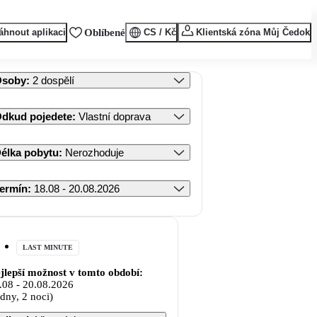
áhnout aplikaci
Oblíbené
CS / Kč
Klientská zóna Můj Čedok
Osoby
:
2 dospělí
dkud pojedete
:
Vlastní doprava
élka pobytu
:
Nerozhoduje
ermín
:
18.08 - 20.08.2026
LAST MINUTE
jlepší možnost v tomto období:
.08
-
20.08.2026
 dny, 2 noci)