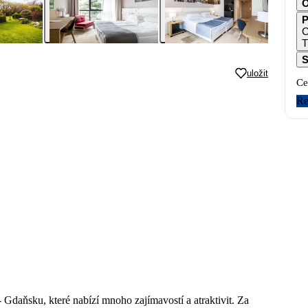
O
P
S
uložit
Ce
Re
- Gdaňsku, které nabízí mnoho zajímavostí a atraktivit. Za