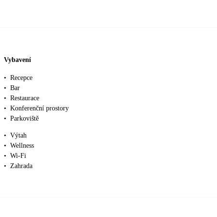
Vybavení
•
Recepce
•
Bar
•
Restaurace
•
Konferenční prostory
•
Parkoviště
•
Výtah
•
Wellness
•
Wi-Fi
•
Zahrada