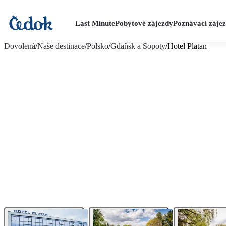
Last Minute
Pobytové zájezdy
Poznávací záje
více fotografií (18)
Dovolená
/
Naše destinace
/
Polsko
/
Gdaňsk a Sopoty
/
Hotel Platan