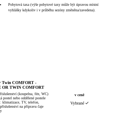
Pobytová taxa (výše pobytové taxy může být úpravou místní
vyhlášky kdykoliv i v průběhu sezóny změněna/zavedena).
or Twin COMFORT -
 OR TWIN COMFORT
příslušenství (koupelna, fén, WC)
v ceně
á postel nebo oddělené postele
: klimatizace, TV, telefon,
Vybrané
příslušenství na přípravu čaje
vy