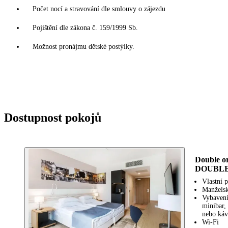
Počet nocí a stravování dle smlouvy o zájezdu
Pojištění dle zákona č. 159/1999 Sb.
Možnost pronájmu dětské postýlky.
Dostupnost pokojů
Double 
DOUBLE
Vlastní 
Manželsk
Vybavení
minibar, 
nebo ká
Wi-Fi