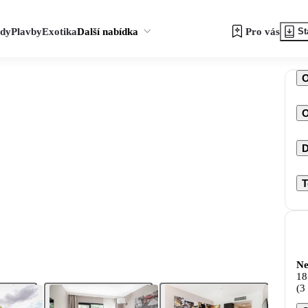
zdy
Plavby
Exotika
Další nabídka
Pro vás
St
O
D
T
Ne
18
(3