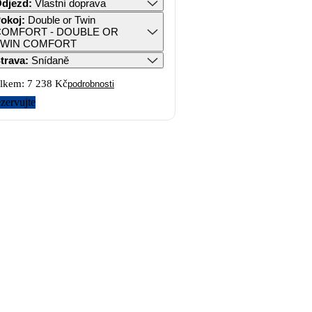
djezd
:
Vlastní doprava
okoj
:
Double or Twin
COMFORT - DOUBLE OR
TWIN COMFORT
trava
:
Snídaně
lkem:
7 238 Kč
podrobnosti
zervujte