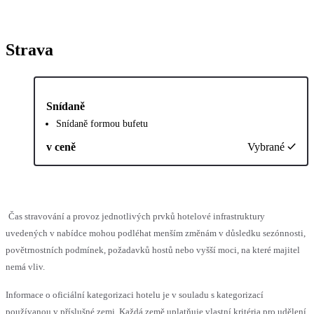
Strava
Snídaně
Snídaně formou bufetu
v ceně
Vybrané
Čas stravování a provoz jednotlivých prvků hotelové infrastruktury
uvedených v nabídce mohou podléhat menším změnám v důsledku sezónnosti,
povětrnostních podmínek, požadavků hostů nebo vyšší moci, na které majitel
nemá vliv.
Informace o oficiální kategorizaci hotelu je v souladu s kategorizací
používanou v příslušné zemi. Každá země uplatňuje vlastní kritéria pro udělení