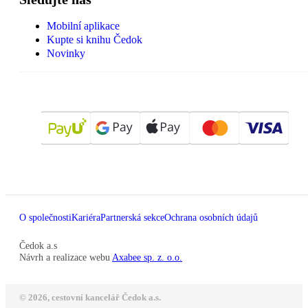
Mobilní aplikace
Kupte si knihu Čedok
Novinky
O společnosti
Kariéra
Partnerská sekce
Ochrana osobních údajů
Čedok a.s
Návrh a realizace webu
Axabee sp. z. o.o.
© 2026, cestovní kancelář Čedok a.s.