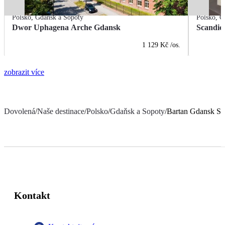
Polsko
,
Gdaňsk a Sopoty
Polsko
,
G
Dwor Uphagena Arche Gdansk
Scandic
1 129 Kč
/os.
zobrazit více
Dovolená
/
Naše destinace
/
Polsko
/
Gdaňsk a Sopoty
/
Bartan Gdansk Se
Kontakt