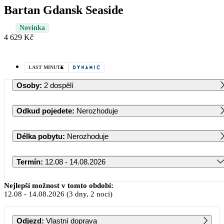
Bartan Gdansk Seaside
Novinka
4 629 Kč
LAST MINUTE
Osoby
:
2 dospělí
Odkud pojedete
:
Nerozhoduje
Délka pobytu
:
Nerozhoduje
Termín
:
12.08 - 14.08.2026
Srpen 2026
Nejlepší možnost v tomto období:
12.08
-
14.08.2026
(3 dny, 2 noci)
PO
ÚT
ST
ČT
PÁ
SO
NE
Odjezd
:
Vlastní doprava