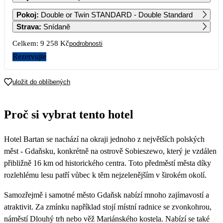
1
2
Pokoj
:
Double or Twin STANDARD - Double Standard
Strava
:
Snídaně
3
4
5
6
7
8
9
Celkem:
9 258 Kč
podrobnosti
Rezervujte
10
11
12
13
14
15
16
4 629
5 549
6 319
5 549
4 319
uložit do oblíbených
17
18
19
20
21
22
23
3 859
3 859
4 019
4 169
4 169
3 859
3 859
Proč si vybrat tento hotel
24
25
26
27
28
29
30
4 169
4 169
4 169
4 019
3 869
Hotel Bartan se nachází na okraji jednoho z největších polských
31
měst - Gdaňsku, konkrétně na ostrově Sobieszewo, který je vzdálen
přibližně 16 km od historického centra. Toto předměstí města díky
rozlehlému lesu patří vůbec k těm nejzelenějším v širokém okolí.
Samozřejmě i samotné město Gdaňsk nabízí mnoho zajímavostí a
atraktivit. Za zmínku například stojí místní radnice se zvonkohrou,
náměstí Dlouhý trh nebo věž Mariánského kostela. Nabízí se také