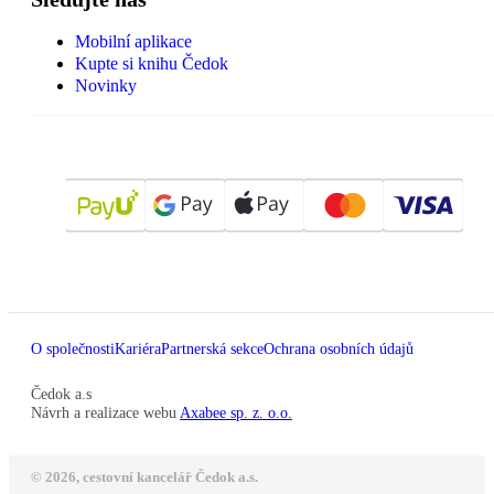
Mobilní aplikace
Kupte si knihu Čedok
Novinky
O společnosti
Kariéra
Partnerská sekce
Ochrana osobních údajů
Čedok a.s
Návrh a realizace webu
Axabee sp. z. o.o.
© 2026, cestovní kancelář Čedok a.s.