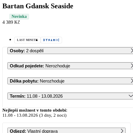
Bartan Gdansk Seaside
Novinka
4 389 Kč
LAST MINUTE
Osoby
:
2 dospělí
Odkud pojedete
:
Nerozhoduje
Délka pobytu
:
Nerozhoduje
Termín
:
11.08 - 13.08.2026
Srpen 2026
Nejlepší možnost v tomto období:
11.08
-
13.08.2026
(3 dny, 2 noci)
PO
ÚT
ST
ČT
PÁ
SO
NE
Odjezd
:
Vlastní doprava