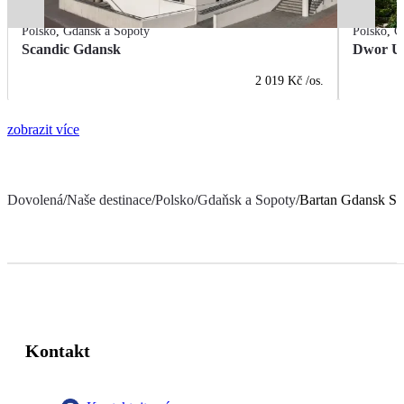
Polsko
,
Gdaňsk a Sopoty
Polsko
,
G
Scandic Gdansk
Dwor U
2 019 Kč
/os.
zobrazit více
Dovolená
/
Naše destinace
/
Polsko
/
Gdaňsk a Sopoty
/
Bartan Gdansk Se
Kontakt