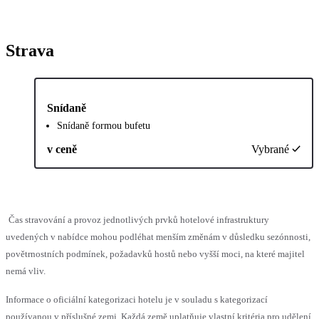
Strava
Snídaně
Snídaně formou bufetu
v ceně
Vybrané
Čas stravování a provoz jednotlivých prvků hotelové infrastruktury
uvedených v nabídce mohou podléhat menším změnám v důsledku sezónnosti,
povětrnostních podmínek, požadavků hostů nebo vyšší moci, na které majitel
nemá vliv.
Informace o oficiální kategorizaci hotelu je v souladu s kategorizací
používanou v příslušné zemi. Každá země uplatňuje vlastní kritéria pro udělení