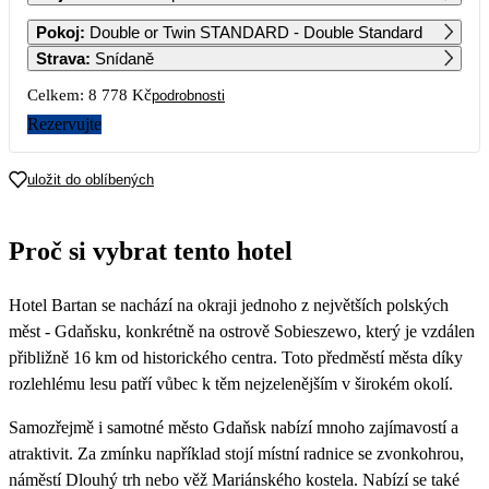
1
2
Pokoj
:
Double or Twin STANDARD - Double Standard
Strava
:
Snídaně
3
4
5
6
7
8
9
Celkem:
8 778 Kč
podrobnosti
Rezervujte
10
11
12
13
14
15
16
4 389
4 539
5 439
6 189
5 439
4 239
uložit do oblíbených
17
18
19
20
21
22
23
3 789
3 789
3 939
4 089
4 089
3 789
3 789
Proč si vybrat tento hotel
24
25
26
27
28
29
30
4 089
4 089
4 089
3 939
3 789
Hotel Bartan se nachází na okraji jednoho z největších polských
31
měst - Gdaňsku, konkrétně na ostrově Sobieszewo, který je vzdálen
přibližně 16 km od historického centra. Toto předměstí města díky
rozlehlému lesu patří vůbec k těm nejzelenějším v širokém okolí.
Samozřejmě i samotné město Gdaňsk nabízí mnoho zajímavostí a
atraktivit. Za zmínku například stojí místní radnice se zvonkohrou,
náměstí Dlouhý trh nebo věž Mariánského kostela. Nabízí se také