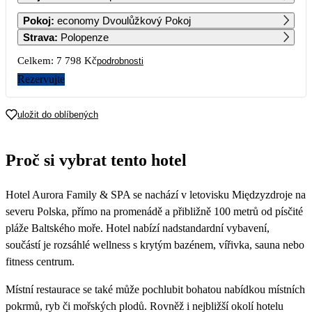
1
Pokoj
:
economy Dvoulůžkový Pokoj
5 599
Strava
:
Polopenze
2
3
4
5
6
7
8
Celkem:
7 798 Kč
podrobnosti
5 599
5 599
5 599
5 599
5 599
5 599
5 599
Rezervujte
9
10
11
12
13
14
15
5 599
5 599
5 599
5 599
5 599
4 749
3 899
uložit do oblíbených
16
17
18
19
20
21
22
3 899
3 899
3 899
3 899
3 899
3 899
3 899
Proč si vybrat tento hotel
23
24
25
26
27
28
29
3 899
3 899
3 899
3 899
3 899
3 899
3 899
Hotel Aurora Family & SPA se nachází v letovisku Międzyzdroje na
30
3 899
severu Polska, přímo na promenádě a přibližně 100 metrů od písčité
pláže Baltského moře. Hotel nabízí nadstandardní vybavení,
součástí je rozsáhlé wellness s krytým bazénem, vířivka, sauna nebo
fitness centrum.
Místní restaurace se také může pochlubit bohatou nabídkou místních
pokrmů, ryb či mořských plodů. Rovněž i nejbližší okolí hotelu