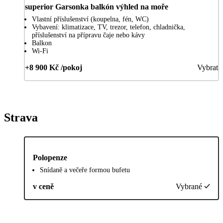
superior Garsonka balkón výhled na moře
Vlastní příslušenství (koupelna, fén, WC)
Vybavení: klimatizace, TV, trezor, telefon, chladnička,
příslušenství na přípravu čaje nebo kávy
Balkon
Wi-Fi
+8 900 Kč /pokoj
Vybrat
Strava
Polopenze
Snídaně a večeře formou bufetu
v ceně
Vybrané