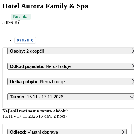
Hotel Aurora Family & Spa
Novinka
3 899 Kč
Osoby
:
2 dospělí
Odkud pojedete
:
Nerozhoduje
Délka pobytu
:
Nerozhoduje
Termín
:
15.11 - 17.11.2026
Listopad 2026
Nejlepší možnost v tomto období:
15.11
-
17.11.2026
(3 dny, 2 noci)
PO
ÚT
ST
ČT
PÁ
SO
NE
Odjezd
:
Vlastní doprava