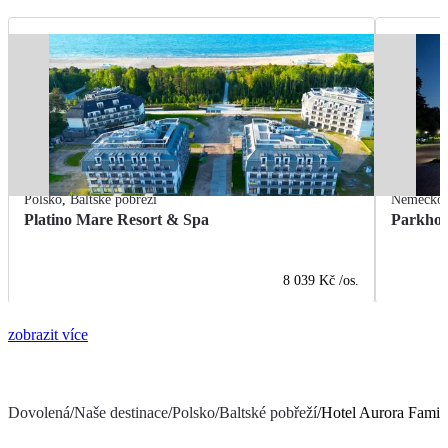
Polsko
,
Baltské pobřeží
Německo
Platino Mare Resort & Spa
Parkhot
8 039 Kč
/os.
zobrazit více
Dovolená
/
Naše destinace
/
Polsko
/
Baltské pobřeží
/
Hotel Aurora Famil