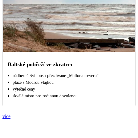
Baltské pobřeží ve zkratce:
nádherné Svinoústí přezdívané „Mallorca severu“
pláže s Modrou vlajkou
výtečné ceny
skvělé místo pro rodinnou dovolenou
více