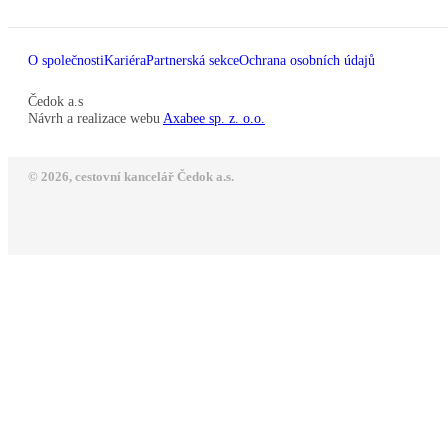
O společnosti
Kariéra
Partnerská sekce
Ochrana osobních údajů
Čedok a.s
Návrh a realizace webu
Axabee sp. z. o.o.
© 2026, cestovní kancelář Čedok a.s.