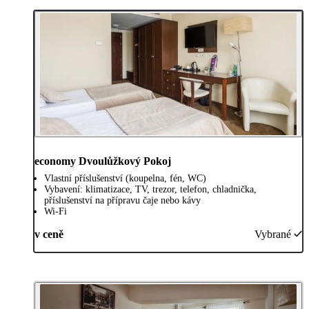
economy Dvoulůžkový Pokoj
Vlastní příslušenství (koupelna, fén, WC)
Vybavení: klimatizace, TV, trezor, telefon, chladnička,
příslušenství na přípravu čaje nebo kávy
Wi-Fi
v ceně
Vybrané