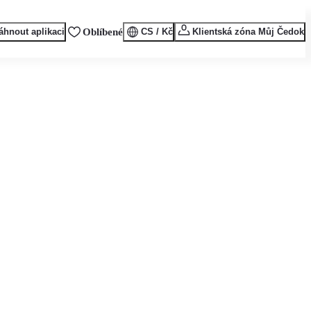
áhnout aplikaci
Oblíbené
CS / Kč
Klientská zóna Můj Čedok