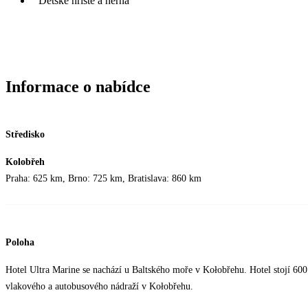
Dětské hřiště a herna
Informace o nabídce
Středisko
Kolobřeh
Praha: 625 km, Brno: 725 km, Bratislava: 860 km
Poloha
Hotel Ultra Marine se nachází u Baltského moře v Kołobřehu. Hotel stojí 60
vlakového a autobusového nádraží v Kołobřehu.