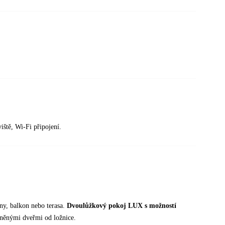
iště, Wi-Fi připojení.
ny, balkon nebo terasa.
Dvoulůžkový pokoj LUX s možností
leněnými dveřmi od ložnice.