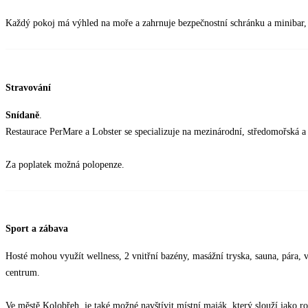
Každý pokoj má výhled na moře a zahrnuje bezpečnostní schránku a minibar,
Stravování
Snídaně
.
Restaurace PerMare a Lobster se specializuje na mezinárodní, středomořská a as
Za poplatek možná polopenze.
Sport a zábava
Hosté mohou využít wellness, 2 vnitřní bazény, masážní tryska, sauna, pára, 
centrum.
Ve městě Kolobřeh, je také možné navštívit místní maják, který slouží jako 