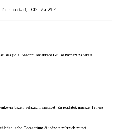
 dále klimatizaci, LCD TV a Wi-Fi.
ijská jídla. Sezónní restaurace Gril se nachází na terase.
venkovní bazén, relaxační místnost. Za poplatek masáže. Fitness
rozhledna, nebo Oceanarium či jedno z místních muzeí.