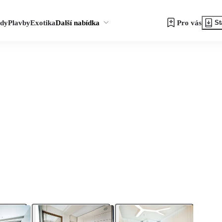
zdy
Plavby
Exotika
Další nabídka
Pro vás
St