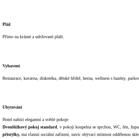
Pláž
Přímo na krásné a udržované pláži.
Vybavení
Restaurace, kavárna, diskotéka, dětské hřiště, herna, wellness s bazény, parkov
Ubytování
Hotel nabízí elegantní a světlé pokoje.
Dvoulůžkový pokoj standard
, v pokoji koupelna se sprchou, WC, fén, župa
přistýlky,
má vlastní sociální zařízení, navíc obývací místnost oddělenou sk