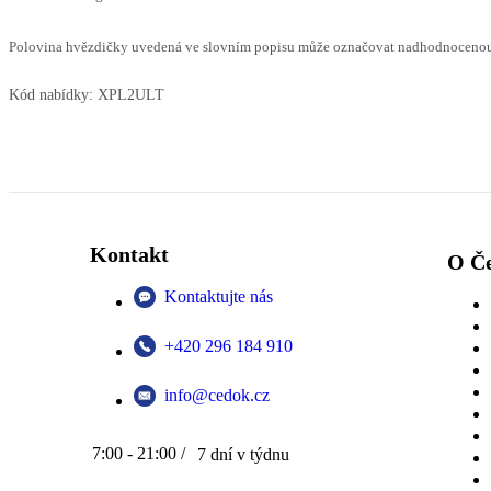
Polovina hvězdičky uvedená ve slovním popisu může označovat nadhodnocenou n
Kód nabídky:
XPL2ULT
Kontakt
O Č
Kontaktujte nás
+420 296 184 910
info@cedok.cz
7:00 - 21:00 /
7 dní v týdnu