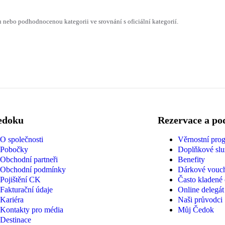
ebo podhodnocenou kategorii ve srovnání s oficiální kategorií.
edoku
Rezervace a po
O společnosti
Věrnostní pro
Pobočky
Doplňkové slu
Obchodní partneři
Benefity
Obchodní podmínky
Dárkové vouc
Pojištění CK
Často kladené
Fakturační údaje
Online delegát
Kariéra
Naši průvodci
Kontakty pro média
Můj Čedok
Destinace