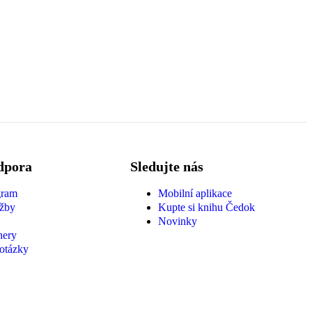
dpora
Sledujte nás
gram
Mobilní aplikace
žby
Kupte si knihu Čedok
Novinky
hery
 otázky