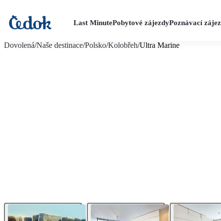
Last Minute
Pobytové zájezdy
Poznávací záje
více fotografií (15)
Dovolená
/
Naše destinace
/
Polsko
/
Kolobřeh
/
Ultra Marine