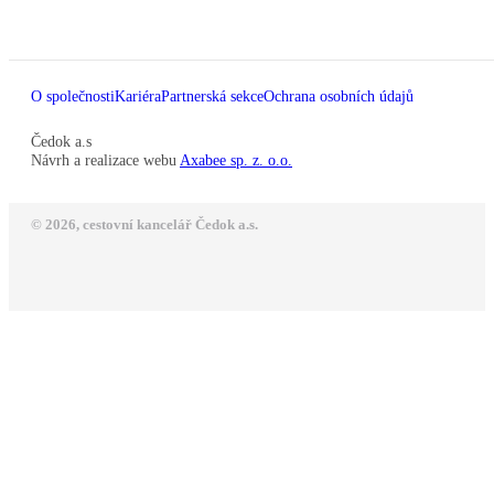
O společnosti
Kariéra
Partnerská sekce
Ochrana osobních údajů
Čedok a.s
Návrh a realizace webu
Axabee sp. z. o.o.
© 2026, cestovní kancelář Čedok a.s.