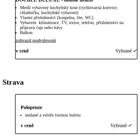
Menší vybavený kuchyňský kout (rychlovarná konvice,
chladnička, kuchyňské vybavení)
Vlastní příslušenství (koupelna, fén, WC)
Vybavení: klimatizace, TV, trezor, telefon, příslušenství na
přípravu čaje nebo kávy
Balkon
zobrazit podrobnosti
v ceně
Vybrané
Strava
Polopenze
snídaně a večeře formou bufetu
v ceně
Vybrané