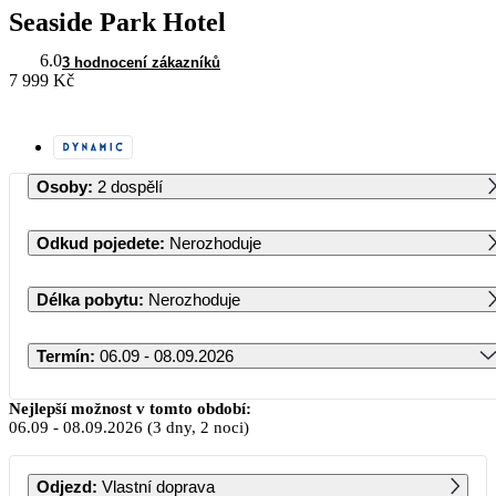
Seaside Park Hotel
6.0
3 hodnocení zákazníků
7 999 Kč
Osoby
:
2 dospělí
Odkud pojedete
:
Nerozhoduje
Délka pobytu
:
Nerozhoduje
Termín
:
06.09 - 08.09.2026
Září 2026
Nejlepší možnost v tomto období:
06.09
-
08.09.2026
(3 dny, 2 noci)
PO
ÚT
ST
ČT
PÁ
SO
NE
Odjezd
:
Vlastní doprava