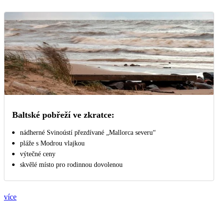
Baltské pobřeží ve zkratce:
nádherné Svinoústí přezdívané „Mallorca severu“
pláže s Modrou vlajkou
výtečné ceny
skvělé místo pro rodinnou dovolenou
více