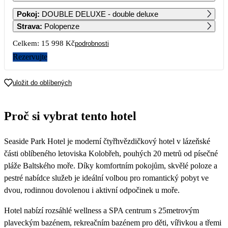
1
2
3
4
5
6
Pokoj
:
DOUBLE DELUXE - double deluxe
12 519
12 519
12 519
12 519
11 999
7 999
Strava
:
Polopenze
7
8
9
10
11
12
13
Celkem:
15 998 Kč
podrobnosti
6 769
5 549
5 549
5 549
5 549
5 549
5 549
Rezervujte
14
15
16
17
18
19
20
5 549
5 549
5 549
5 549
5 549
5 549
5 549
uložit do oblíbených
21
22
23
24
25
26
27
5 549
5 549
5 549
5 549
5 549
5 549
5 549
Proč si vybrat tento hotel
28
29
30
5 549
5 549
5 549
Seaside Park Hotel je moderní čtyřhvězdičkový hotel v lázeňské
části oblíbeného letoviska Kolobřeh, pouhých 20 metrů od písečné
pláže Baltského moře. Díky komfortním pokojům, skvělé poloze a
pestré nabídce služeb je ideální volbou pro romantický pobyt ve
dvou, rodinnou dovolenou i aktivní odpočinek u moře.
Hotel nabízí rozsáhlé wellness a SPA centrum s 25metrovým
plaveckým bazénem, rekreačním bazénem pro děti, vířivkou a třemi