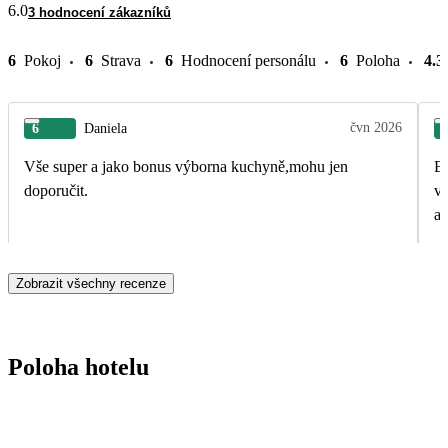
6.0
3 hodnocení zákazníků
6
Pokoj
6
Strava
6
Hodnocení personálu
6
Poloha
4.3
čvn 2026
6
Daniela
Vše super a jako bonus výborna kuchyně,mohu jen
By
doporučit.
vrátíme. Dele
an
Zobrazit všechny recenze
Poloha hotelu