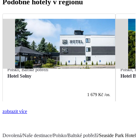
Podobné hotely v regionu
Polsko
,
Baltské pobřeží
Polsko
,
B
Hotel Solny
Hotel B
1 679 Kč
/os.
zobrazit více
Dovolená
/
Naše destinace
/
Polsko
/
Baltské pobřeží
/
Seaside Park Hotel