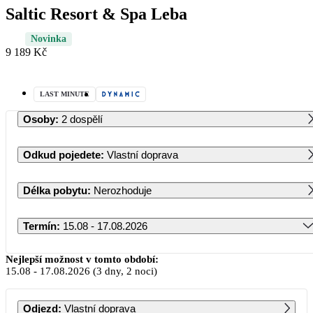
Saltic Resort & Spa Leba
Novinka
9 189 Kč
LAST MINUTE
Osoby
:
2 dospělí
Odkud pojedete
:
Vlastní doprava
Délka pobytu
:
Nerozhoduje
Termín
:
15.08 - 17.08.2026
Srpen 2026
Nejlepší možnost v tomto období:
15.08
-
17.08.2026
(3 dny, 2 noci)
PO
ÚT
ST
ČT
PÁ
SO
NE
Odjezd
:
Vlastní doprava