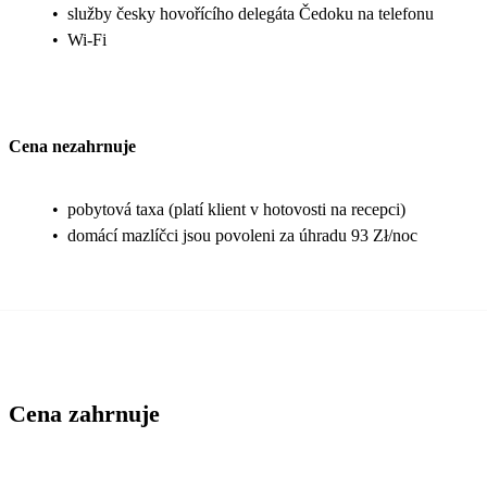
•
služby česky hovořícího delegáta Čedoku na telefonu
•
Wi-Fi
Cena nezahrnuje
•
pobytová taxa (platí klient v hotovosti na recepci)
•
domácí mazlíčci jsou povoleni za úhradu 93 Zł/noc
Cena zahrnuje