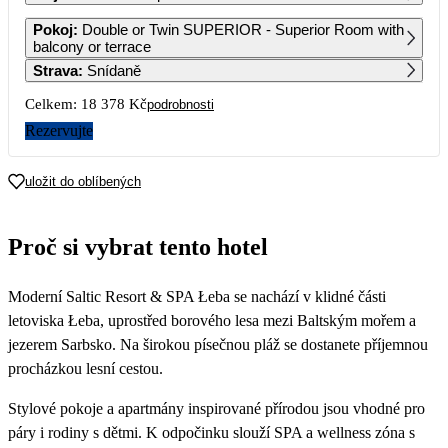
1
2
Pokoj
:
Double or Twin SUPERIOR - Superior Room with
balcony or terrace
Strava
:
Snídaně
3
4
5
6
7
8
9
Celkem:
18 378 Kč
podrobnosti
10
11
12
13
14
15
16
Rezervujte
9 189
8 519
17
18
19
20
21
22
23
uložit do oblíbených
8 679
8 349
7 369
7 369
7 019
5 379
5 219
24
25
26
27
28
29
30
Proč si vybrat tento hotel
5 219
5 219
5 219
5 219
5 219
5 019
4 679
31
Moderní Saltic Resort & SPA Łeba se nachází v klidné části
4 679
letoviska Łeba, uprostřed borového lesa mezi Baltským mořem a
jezerem Sarbsko. Na širokou písečnou pláž se dostanete příjemnou
procházkou lesní cestou.
Stylové pokoje a apartmány inspirované přírodou jsou vhodné pro
páry i rodiny s dětmi. K odpočinku slouží SPA a wellness zóna s