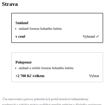
Strava
Snídaně
snídaně formou bohatého bufetu
v ceně
Vybrané
Polopenze
snídaně a večeře formou bohatého bufetu
+2 700 Kč /celkem
Vybrat
Čas stravování a provoz jednotlivých prvků hotelové infrastruktury
uvedených v nabídce mohou podléhat menším změnám v důsledku sezónnosti,