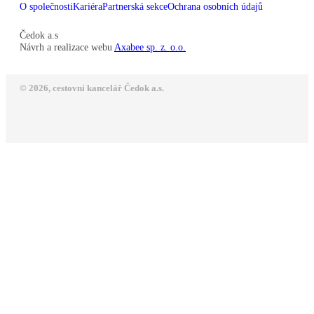
O společnosti
Kariéra
Partnerská sekce
Ochrana osobních údajů
Čedok a.s
Návrh a realizace webu
Axabee sp. z. o.o.
© 2026, cestovní kancelář Čedok a.s.