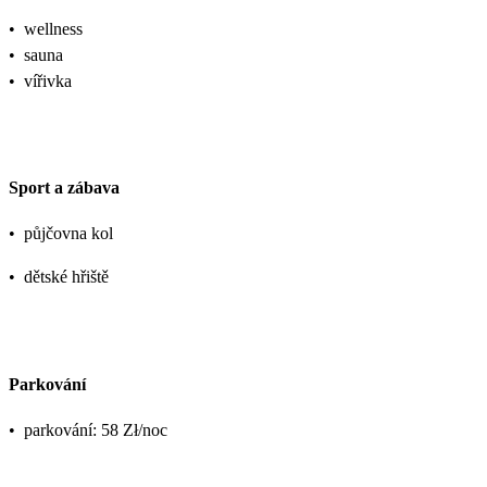
•
wellness
•
sauna
•
vířivka
Sport a zábava
•
půjčovna kol
•
dětské hřiště
Parkování
•
parkování: 58 Zł/noc