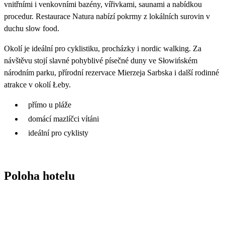
vnitřními i venkovními bazény, vířivkami, saunami a nabídkou
procedur. Restaurace Natura nabízí pokrmy z lokálních surovin v
duchu slow food.
Okolí je ideální pro cyklistiku, procházky i nordic walking. Za
návštěvu stojí slavné pohyblivé písečné duny ve Słowińském
národním parku, přírodní rezervace Mierzeja Sarbska i další rodinné
atrakce v okolí Łeby.
přímo u pláže
domácí mazlíčci vítáni
ideální pro cyklisty
Poloha hotelu