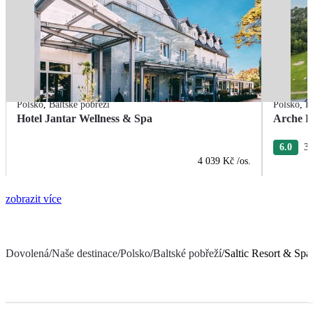
Polsko
,
Baltské pobřeží
Polsko
,
B
Hotel Jantar Wellness & Spa
Arche F
6.0
3 
4 039 Kč
/os.
zobrazit více
Dovolená
/
Naše destinace
/
Polsko
/
Baltské pobřeží
/
Saltic Resort & Spa