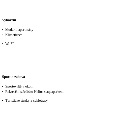
Vybavení
•
Moderní apartmány
•
Klimatizace
•
Wi-FI
Sport a zábava
•
Sportoviště v okolí
•
Rekreační středisko Helios s aquaparkem.
•
Turistické stezky a cyklotrasy