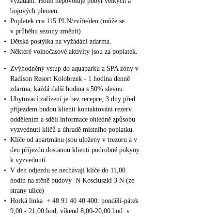
vyžádání. Hotel nepovoluje pobyt velkých a
bojových plemen.
•
Poplatek cca 115 PLN/zvíře/den (může se
v průběhu sezony změnit)
•
Dětská postýlka na vyžádání zdarma.
•
Některé volnočasové aktivity jsou za poplatek.
•
Zvýhodněný vstup do aquaparku a SPA zóny v
Radison Resort Kolobrzek - 1 hodina denně
zdarma, každá další hodina s 50% slevou.
•
Ubytovací zařízení je bez recepce, 3 dny před
příjezdem budou klienti kontaktováni rezerv.
oddělením a sdělí informace ohledně způsobu
vyzvednutí klíčů a úhradě místního poplatku.
•
Klíče od apartmánu jsou uloženy v trezoru a v
den příjezdu dostanou klienti podrobné pokyny
k vyzvednutí.
•
V den odjezdu se nechávají klíče do 11,00
hodin na stěně budovy N Kosciuszki 3 N (ze
strany ulice)
•
Horká linka + 48 91 40 40 400: pondělí-pátek
9,00 - 21,00 hod, víkend 8,00-20,00 hod. v