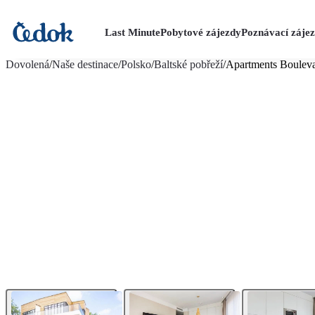
Last Minute
Pobytové zájezdy
Poznávací záje
více fotografií (12)
Dovolená
/
Naše destinace
/
Polsko
/
Baltské pobřeží
/
Apartments Bouleva