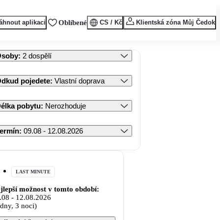
áhnout aplikaci
Oblíbené
CS / Kč
Klientská zóna Můj Čedok
Osoby
:
2 dospělí
dkud pojedete
:
Vlastní doprava
élka pobytu
:
Nerozhoduje
ermín
:
09.08 - 12.08.2026
LAST MINUTE
jlepší možnost v tomto období:
.08
-
12.08.2026
 dny, 3 noci)