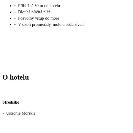
•
Přibližně 50 m od hotelu
•
Dlouhá písčitá pláž
•
Pozvolný vstup do moře
•
V okolí promenády, molo a občerstvení
O hotelu
Středisko
•
Ustronie Morskie