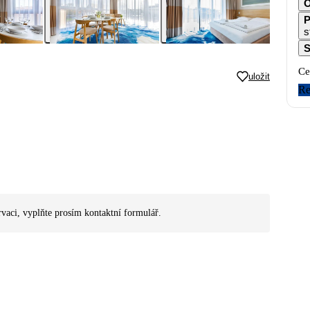
O
P
s
S
Ce
uložit
Re
rvaci, vyplňte prosím kontaktní formulář.