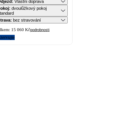
djezd
:
Vlastní doprava
okoj
:
dvoulůžkový pokoj
tandard
trava
:
bez stravování
lkem:
15 060 Kč
podrobnosti
zervujte