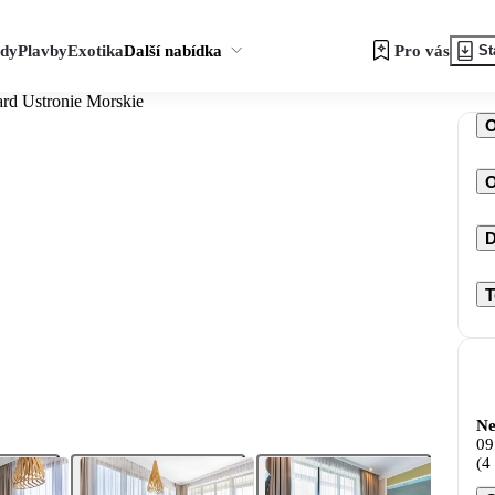
zdy
Plavby
Exotika
Další nabídka
Pro vás
St
rd Ustronie Morskie
O
D
T
Ne
09
(4