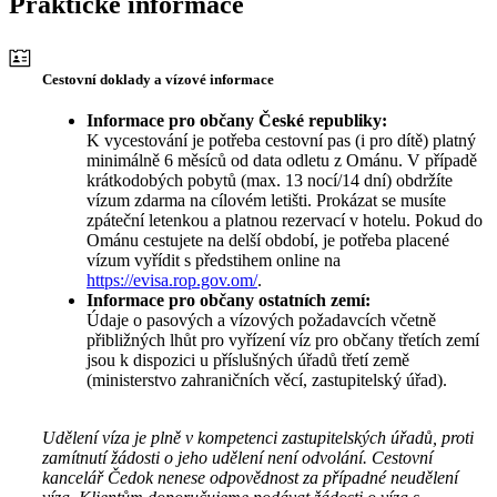
Praktické informace
Cestovní doklady a vízové informace
Informace pro občany České republiky:
K vycestování je potřeba cestovní pas (i pro dítě) platný
minimálně 6 měsíců od data odletu z Ománu. V případě
krátkodobých pobytů (max. 13 nocí/14 dní) obdržíte
vízum zdarma na cílovém letišti. Prokázat se musíte
zpáteční letenkou a platnou rezervací v hotelu. Pokud do
Ománu cestujete na delší období, je potřeba placené
vízum vyřídit s předstihem online na
https://evisa.rop.gov.om/
.
Informace pro občany ostatních zemí:
Údaje o pasových a vízových požadavcích včetně
přibližných lhůt pro vyřízení víz pro občany třetích zemí
jsou k dispozici u příslušných úřadů třetí země
(ministerstvo zahraničních věcí, zastupitelský úřad).
Udělení víza je plně v kompetenci zastupitelských úřadů, proti
zamítnutí žádosti o jeho udělení není odvolání. Cestovní
kancelář Čedok nenese odpovědnost za případné neudělení