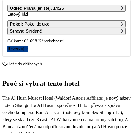
PO
ÚT
ST
ČT
PÁ
SO
NE
Odlet
:
Praha (letiště), 14:25
Letový řád
1
2
3
4
Pokoj
:
Pokoj deluxe
Strava
:
Snídaně
5
6
7
8
9
10
11
Celkem:
63 698 Kč
podrobnosti
12
13
14
15
16
17
18
Rezervujte
19
20
21
22
23
24
25
uložit do oblíbených
53 689
26
27
28
29
30
31
Proč si vybrat tento hotel
31 849
The Al Husn Muscat Hotel (Waldorf Astoria Affiliate) je nový název
hotelu Shangri-La Al Husn - společnost Hilton převzala správu
celého komplexu Barr Al Jissah (hotelový komplex Shangri-La),
který se skládá ze 3 částí: Al Waha (zaměřená na rodiny s dětmi), Al
Bandar (zaměřená na odpočinkovou dovolenou) a Al Husn (pouze