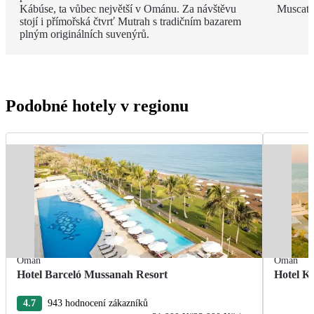
Kábúse, ta vůbec největší v Ománu. Za návštěvu
Muscatu 
stojí i přímořská čtvrť Mutrah s tradičním bazarem
plným originálních suvenýrů.
Podobné hotely v regionu
Omán
Omán
Hotel Barceló Mussanah Resort
Hotel K
4.7
943 hodnocení zákazníků