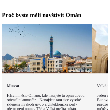
Proč byste měli navštívit Omán
Muscat
Velká m
Hlavní město Ománu, kde nasajete tu opravdovou
Jeden z 
orientální atmosféru. Nenajdete tam sice vysoké
Budova 
skleněné mrakodrapy, o architektonické perly
přiroze
přesto není nouze. Třeba Velká mešita sultána
ručně vá