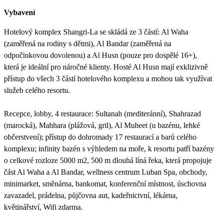
Vybavení
Hotelový komplex Shangri-La se skládá ze 3 částí: Al Waha
(zaměřená na rodiny s dětmi), Al Bandar (zaměřená na
odpočinkovou dovolenou) a Al Husn (pouze pro dospělé 16+),
která je ideální pro náročné klienty. Hosté Al Husn mají exklizivně
přístup do všech 3 částí hotelového komplexu a mohou tak využívat
služeb celého resortu.
Recepce, lobby, 4 restaurace: Sultanah (mediteránní), Shahrazad
(marocká), Mahhara (plážová, gril), Al Muheet (u bazénu, lehké
občerstvení); přístup do dohromady 17 restaurací a barů celého
komplexu; infinity bazén s výhledem na moře, k resortu patří bazény
o celkové rozloze 5000 m2, 500 m dlouhá líná řeka, která propojuje
část Al Waha a Al Bandar, wellness centrum Luban Spa, obchody,
minimarket, směnárna, bankomat, konferenční místnost, úschovna
zavazadel, prádelna, půjčovna aut, kadeřnictvní, lékárna,
květinářství, Wifi zdarma.