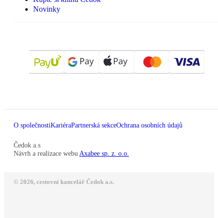
Novinky
O společnosti
Kariéra
Partnerská sekce
Ochrana osobních údajů
Čedok a.s
Návrh a realizace webu
Axabee sp. z. o.o.
© 2026, cestovní kancelář Čedok a.s.