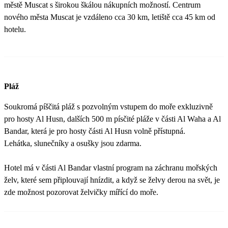
městě Muscat s širokou škálou nákupních možností. Centrum
nového města Muscat je vzdáleno cca 30 km, letiště cca 45 km od
hotelu.
Pláž
Soukromá píščitá pláž s pozvolným vstupem do moře exkluzivně
pro hosty Al Husn, dalších 500 m písčité pláže v části Al Waha a Al
Bandar, která je pro hosty části Al Husn volně přístupná.
Lehátka, slunečníky a osušky jsou zdarma.
Hotel má v části Al Bandar vlastní program na záchranu mořských
želv, které sem připlouvají hnízdit, a když se želvy derou na svět, je
zde možnost pozorovat želvičky mířící do moře.