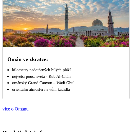
Omán ve zkratce:
kilometry nedotčených bílých pláží
největší poušť světa - Rub Al-Chálí
ománský Grand Canyon – Wadi Ghul
orientální atmosféra s vůní kadidla
více o Ománu