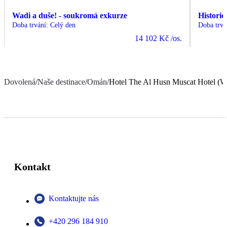
Wadi a duše! - soukromá exkurze
Histori
Doba trvání
:
Celý den
Doba trvá
14 102 Kč
/os.
Dovolená
/
Naše destinace
/
Omán
/
Hotel The Al Husn Muscat Hotel (Wal
Kontakt
Kontaktujte nás
+420 296 184 910