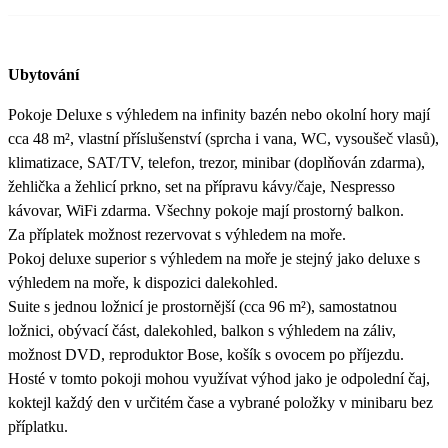
Ubytování
Pokoje Deluxe s výhledem na infinity bazén nebo okolní hory mají
cca 48 m², vlastní příslušenství (sprcha i vana, WC, vysoušeč vlasů),
klimatizace, SAT/TV, telefon, trezor, minibar (doplňován zdarma),
žehlička a žehlicí prkno, set na přípravu kávy/čaje, Nespresso
kávovar, WiFi zdarma. Všechny pokoje mají prostorný balkon.
Za příplatek možnost rezervovat s výhledem na moře.
Pokoj deluxe superior s výhledem na moře je stejný jako deluxe s
výhledem na moře, k dispozici dalekohled.
Suite s jednou ložnicí je prostornější (cca 96 m²), samostatnou
ložnici, obývací část, dalekohled, balkon s výhledem na záliv,
možnost DVD, reproduktor Bose, košík s ovocem po příjezdu.
Hosté v tomto pokoji mohou využívat výhod jako je odpolední čaj,
koktejl každý den v určitém čase a vybrané položky v minibaru bez
příplatku.