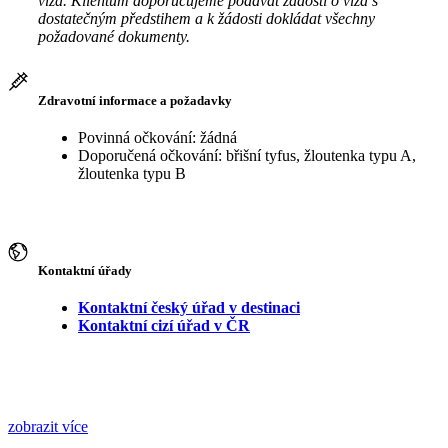
víza. Klientům doporučujeme podávat žádosti o víza s
dostatečným předstihem a k žádosti dokládat všechny
požadované dokumenty.
Zdravotní informace a požadavky
Povinná očkování: žádná
Doporučená očkování: břišní tyfus, žloutenka typu A,
žloutenka typu B
Kontaktní úřady
Kontaktní český úřad v destinaci
Kontaktní cizí úřad v ČR
zobrazit více