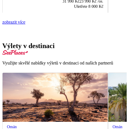
31 990 Kč
23 990 Kč
/os.
Ušetřete
8 000 Kč
zobrazit více
Výlety v destinaci
Využijte skvělé nabídky výletů v destinaci od našich partnerů
Omán
Omán