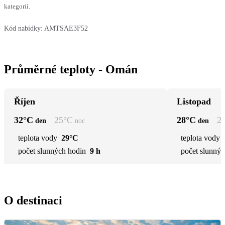
kategorií.
Kód nabídky:
AMTSAE3F52
Průměrné teploty - Omán
Říjen
Listopad
32
°C
25
°C
28
°C
2
den
noc
den
teplota vody
29°C
teplota vody
počet slunných hodin
9 h
počet slunnýc
O destinaci