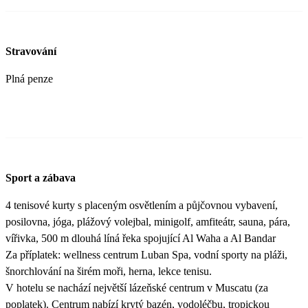
Stravování
Plná penze
Sport a zábava
4 tenisové kurty s placeným osvětlením a půjčovnou vybavení,
posilovna, jóga, plážový volejbal, minigolf, amfiteátr, sauna, pára,
vířivka, 500 m dlouhá líná řeka spojující Al Waha a Al Bandar
Za příplatek: wellness centrum Luban Spa, vodní sporty na pláži,
šnorchlování na širém moři, herna, lekce tenisu.
V hotelu se nachází největší lázeňské centrum v Muscatu (za
poplatek). Centrum nabízí krytý bazén, vodoléčbu, tropickou