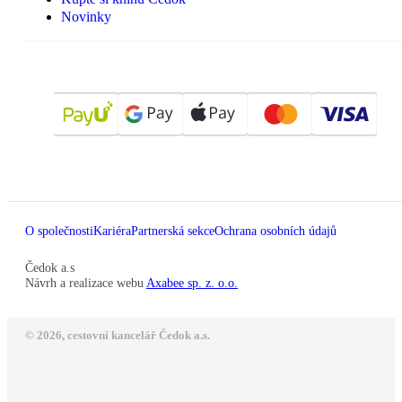
Novinky
O společnosti
Kariéra
Partnerská sekce
Ochrana osobních údajů
Čedok a.s
Návrh a realizace webu
Axabee sp. z. o.o.
© 2026, cestovní kancelář Čedok a.s.