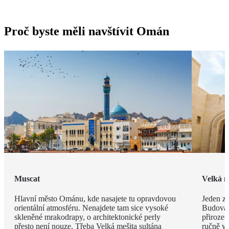
Proč byste měli navštívit Omán
Muscat
Velká m
Hlavní město Ománu, kde nasajete tu opravdovou
Jeden z 
orientální atmosféru. Nenajdete tam sice vysoké
Budova 
skleněné mrakodrapy, o architektonické perly
přiroze
přesto není nouze. Třeba Velká mešita sultána
ručně vá