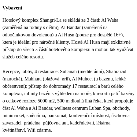
Vybavení
Hotelový komplex Shangri-La se skládá ze 3 částí: Al Waha
(zaměřená na rodiny s dětmi), Al Bandar (zaměřená na
odpočinkovou dovolenou) a Al Husn (pouze pro dospělé 16+),
která je ideální pro náročné klienty. Hosté Al Husn mají exklizivně
přístup do všech 3 částí hotelového komplexu a mohou tak využívat
služeb celého resortu.
Recepce, lobby, 4 restaurace: Sultanah (mediteránní), Shahrazad
(marocká), Mahhara (plážová, gril), Al Muheet (u bazénu, lehké
občerstvení); přístup do dohromady 17 restaurací a barů celého
komplexu; infinity bazén s výhledem na moře, k resortu patří bazény
o celkové rozloze 5000 m2, 500 m dlouhá líná řeka, která propojuje
část Al Waha a Al Bandar, wellness centrum Luban Spa, obchody,
minimarket, směnárna, bankomat, konferenční místnost, úschovna
zavazadel, prádelna, půjčovna aut, kadeřnictvní, lékárna,
květinářství, Wifi zdarma.