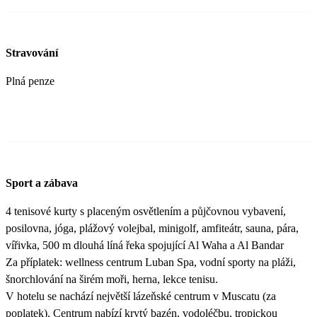
Stravování
Plná penze
Sport a zábava
4 tenisové kurty s placeným osvětlením a půjčovnou vybavení,
posilovna, jóga, plážový volejbal, minigolf, amfiteátr, sauna, pára,
vířivka, 500 m dlouhá líná řeka spojující Al Waha a Al Bandar
Za příplatek: wellness centrum Luban Spa, vodní sporty na pláži,
šnorchlování na širém moři, herna, lekce tenisu.
V hotelu se nachází největší lázeňské centrum v Muscatu (za
poplatek). Centrum nabízí krytý bazén, vodoléčbu, tropickou