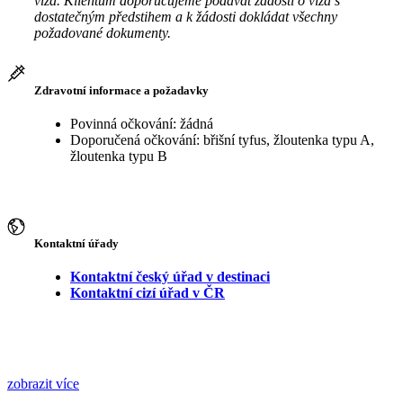
víza. Klientům doporučujeme podávat žádosti o víza s
dostatečným předstihem a k žádosti dokládat všechny
požadované dokumenty.
Zdravotní informace a požadavky
Povinná očkování: žádná
Doporučená očkování: břišní tyfus, žloutenka typu A,
žloutenka typu B
Kontaktní úřady
Kontaktní český úřad v destinaci
Kontaktní cizí úřad v ČR
zobrazit více