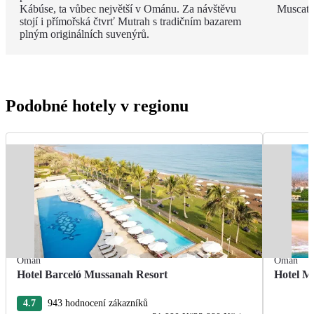
Kábúse, ta vůbec největší v Ománu. Za návštěvu
Muscatu 
stojí i přímořská čtvrť Mutrah s tradičním bazarem
plným originálních suvenýrů.
Podobné hotely v regionu
Omán
Omán
Hotel Barceló Mussanah Resort
Hotel M
4.7
943 hodnocení zákazníků