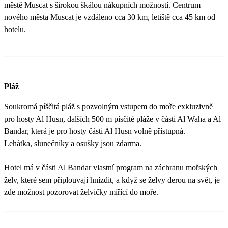
městě Muscat s širokou škálou nákupních možností. Centrum
nového města Muscat je vzdáleno cca 30 km, letiště cca 45 km od
hotelu.
Pláž
Soukromá píščitá pláž s pozvolným vstupem do moře exkluzivně
pro hosty Al Husn, dalších 500 m písčité pláže v části Al Waha a Al
Bandar, která je pro hosty části Al Husn volně přístupná.
Lehátka, slunečníky a osušky jsou zdarma.
Hotel má v části Al Bandar vlastní program na záchranu mořských
želv, které sem připlouvají hnízdit, a když se želvy derou na svět, je
zde možnost pozorovat želvičky mířící do moře.