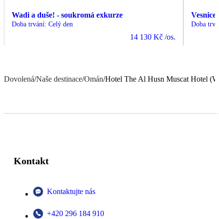
Wadi a duše! - soukromá exkurze
Vesnice
Doba trvání
:
Celý den
Doba trvá
14 130 Kč
/os.
Dovolená
/
Naše destinace
/
Omán
/
Hotel The Al Husn Muscat Hotel (Wal
Kontakt
Kontaktujte nás
+420 296 184 910