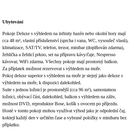
Ubytování
Pokoje Deluxe s výhledem na infinity bazén nebo okolní hory mají
cca 48 m², vlastní příslušenství (sprcha i vana, WC, vysoušeč vlasů),
klimatizace, SAT/TV, telefon, trezor, minibar (doplňován zdarma),
žehlička a žehlicí prkno, set na přípravu kávy/čaje, Nespresso
kávovar, WiFi zdarma. Všechny pokoje mají prostorný balkon.
Za příplatek možnost rezervovat s výhledem na moře.
Pokoj deluxe superior s výhledem na moře je stejný jako deluxe s
výhledem na moře, k dispozici dalekohled.
Suite s jednou ložnicí je prostornější (cca 96 m²), samostatnou
ložnici, obývací část, dalekohled, balkon s výhledem na záliv,
možnost DVD, reproduktor Bose, košík s ovocem po příjezdu.
Hosté v tomto pokoji mohou využívat výhod jako je odpolední čaj,
koktejl každý den v určitém čase a vybrané položky v minibaru bez
příplatku.