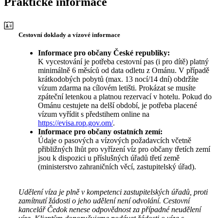
Praktické informace
Cestovní doklady a vízové informace
Informace pro občany České republiky:
K vycestování je potřeba cestovní pas (i pro dítě) platný
minimálně 6 měsíců od data odletu z Ománu. V případě
krátkodobých pobytů (max. 13 nocí/14 dní) obdržíte
vízum zdarma na cílovém letišti. Prokázat se musíte
zpáteční letenkou a platnou rezervací v hotelu. Pokud do
Ománu cestujete na delší období, je potřeba placené
vízum vyřídit s předstihem online na
https://evisa.rop.gov.om/
.
Informace pro občany ostatních zemí:
Údaje o pasových a vízových požadavcích včetně
přibližných lhůt pro vyřízení víz pro občany třetích zemí
jsou k dispozici u příslušných úřadů třetí země
(ministerstvo zahraničních věcí, zastupitelský úřad).
Udělení víza je plně v kompetenci zastupitelských úřadů, proti
zamítnutí žádosti o jeho udělení není odvolání. Cestovní
kancelář Čedok nenese odpovědnost za případné neudělení