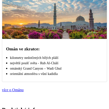
Omán ve zkratce:
kilometry nedotčených bílých pláží
největší poušť světa - Rub Al-Chálí
ománský Grand Canyon – Wadi Ghul
orientální atmosféra s vůní kadidla
více o Ománu