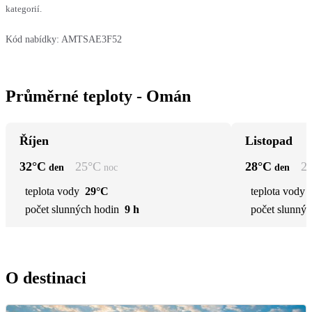
kategorií.
Kód nabídky:
AMTSAE3F52
Průměrné teploty - Omán
Říjen
Listopad
32
°C
25
°C
28
°C
2
den
noc
den
teplota vody
29°C
teplota vody
počet slunných hodin
9 h
počet slunnýc
O destinaci