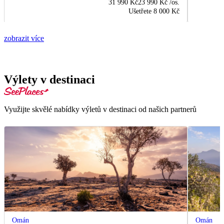
31 990 Kč
23 990 Kč
/os.
Ušetřete
8 000 Kč
zobrazit více
Výlety v destinaci
Využijte skvělé nabídky výletů v destinaci od našich partnerů
Omán
Omán