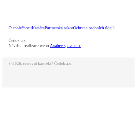
O společnosti
Kariéra
Partnerská sekce
Ochrana osobních údajů
Čedok a.s
Návrh a realizace webu
Axabee sp. z. o.o.
© 2026, cestovní kancelář Čedok a.s.