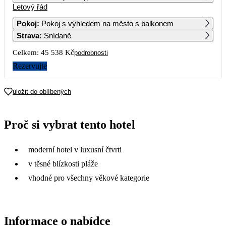
Letový řád
1
2
3
4
Pokoj
:
Pokoj s výhledem na město s balkonem
Strava
:
Snídaně
5
6
7
8
9
10
11
Celkem:
45 538 Kč
podrobnosti
12
13
14
15
16
17
18
Rezervujte
19
20
21
22
23
24
25
uložit do oblíbených
39 689
26
27
28
29
30
31
Proč si vybrat tento hotel
22 769
moderní hotel v luxusní čtvrti
v těsné blízkosti pláže
vhodné pro všechny věkové kategorie
Informace o nabídce