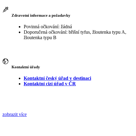
Zdravotní informace a požadavky
Povinná očkování: žádná
Doporučená očkování: břišní tyfus, žloutenka typu A,
žloutenka typu B
Kontaktní úřady
Kontaktní český úřad v destinaci
Kontaktní cizí úřad v ČR
zobrazit více