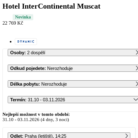
Hotel InterContinental Muscat
Novinka
22 769 Kč
Osoby
:
2 dospělí
Odkud pojedete
:
Nerozhoduje
Délka pobytu
:
Nerozhoduje
Termín
:
31.10 - 03.11.2026
Říjen 2026
Nejlepší možnost v tomto období:
31.10
-
03.11.2026
(4 dny, 3 noci)
PO
ÚT
ST
ČT
PÁ
SO
NE
Odlet
:
Praha (letiště), 14:25