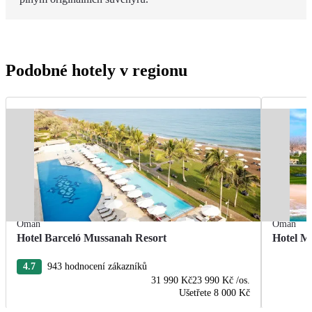
Podobné hotely v regionu
Omán
Omán
Hotel Barceló Mussanah Resort
Hotel M
4.7
943 hodnocení zákazníků
31 990 Kč
23 990 Kč
/os.
Ušetřete
8 000 Kč