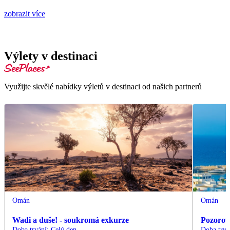
zobrazit více
Výlety v destinaci
Využijte skvělé nabídky výletů v destinaci od našich partnerů
Omán
Omán
Wadi a duše! - soukromá exkurze
Pozorová
Doba trvání
:
Celý den
Doba trvá