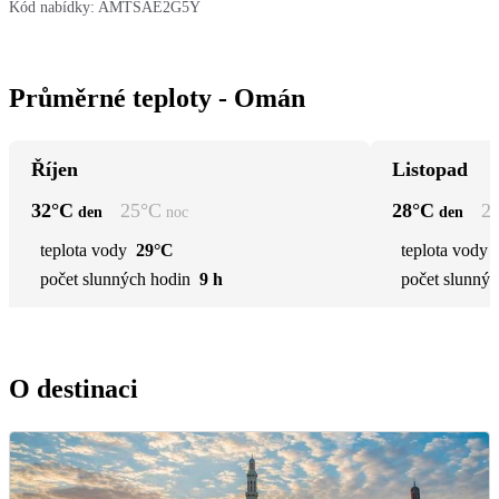
Kód nabídky:
AMTSAE2G5Y
Průměrné teploty - Omán
Říjen
Listopad
32
°C
25
°C
28
°C
2
den
noc
den
teplota vody
29°C
teplota vody
počet slunných hodin
9 h
počet slunnýc
O destinaci