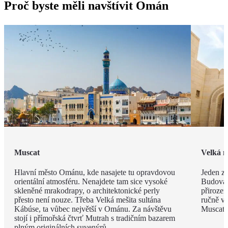
Proč byste měli navštívit Omán
Muscat
Velká m
Hlavní město Ománu, kde nasajete tu opravdovou
Jeden z 
orientální atmosféru. Nenajdete tam sice vysoké
Budova 
skleněné mrakodrapy, o architektonické perly
přiroze
přesto není nouze. Třeba Velká mešita sultána
ručně vá
Kábúse, ta vůbec největší v Ománu. Za návštěvu
Muscatu 
stojí i přímořská čtvrť Mutrah s tradičním bazarem
plným originálních suvenýrů.