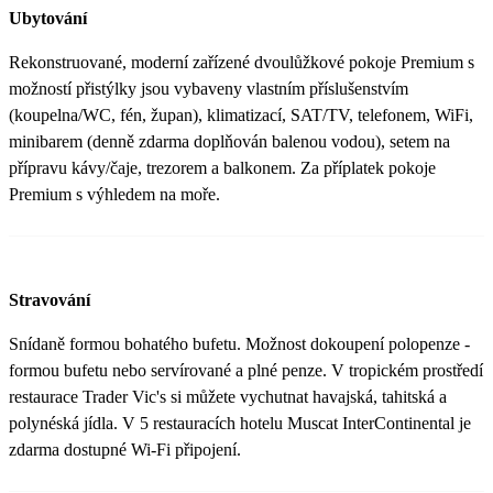
Ubytování
Rekonstruované, moderní zařízené dvoulůžkové pokoje Premium s
možností přistýlky jsou vybaveny vlastním příslušenstvím
(koupelna/WC, fén, župan), klimatizací, SAT/TV, telefonem, WiFi,
minibarem (denně zdarma doplňován balenou vodou), setem na
přípravu kávy/čaje, trezorem a balkonem. Za příplatek pokoje
Premium s výhledem na moře.
Stravování
Snídaně formou bohatého bufetu. Možnost dokoupení polopenze -
formou bufetu nebo servírované a plné penze. V tropickém prostředí
restaurace Trader Vic's si můžete vychutnat havajská, tahitská a
polynéská jídla. V 5 restauracích hotelu Muscat InterContinental je
zdarma dostupné Wi-Fi připojení.