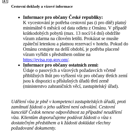
Cestovní doklady a vízové informace
Informace pro občany České republiky:
K vycestování je potřeba cestovní pas (i pro dítě) platný
minimálně 6 měsíců od data odletu z Ománu. V případě
krátkodobých pobytů (max. 13 nocí/14 dní) obdržíte
vízum zdarma na cílovém letišti. Prokázat se musíte
zpáteční letenkou a platnou rezervací v hotelu. Pokud do
Ománu cestujete na delší období, je potřeba placené
vízum vyřídit s předstihem online na
https://evisa.rop.gov.om/
.
Informace pro občany ostatních zemí:
Údaje o pasových a vízových požadavcích včetně
přibližných lhůt pro vyřízení víz pro občany třetích zemí
jsou k dispozici u příslušných úřadů třetí země
(ministerstvo zahraničních věcí, zastupitelský úřad).
Udělení víza je plně v kompetenci zastupitelských úřadů, proti
zamítnutí žádosti o jeho udělení není odvolání. Cestovní
kancelář Čedok nenese odpovědnost za případné neudělení
víza. Klientům doporučujeme podávat žádosti o víza s
dostatečným předstihem a k žádosti dokládat všechny
požadované dokumenty.