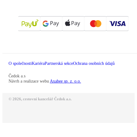
O společnosti
Kariéra
Partnerská sekce
Ochrana osobních údajů
Čedok a.s
Návrh a realizace webu
Axabee sp. z. o.o.
© 2026, cestovní kancelář Čedok a.s.