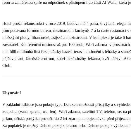
resortu zaměřenou spíše na odpočinek s přístupem i do části Al Waha, která je
Hotel prošel rekonstrukcí v roce 2019, budova má 4 patra, 6 výtahů, elegantní
jsou podávána formou bufetu, mezinárodní kuchyně. 7 à la carte restaurací v ce
mořskými plody, libanonské, asijské a mezinárodní. V komplexu je také 6 ba
zavazadel. Konferenční místnost až pro 100 osob, WiFi zdarma v prostorách 
m2, 500 m dlouhá líná řeka, dětský bazén, terasa na slunění s lehátky a sluneč
půjčovna aut, lázeňské centrum, kadeřnické služby, lékárna, květinářství. Ak
Club.
Ubytování
V základní nábídce jsou pokoje typu Deluxe s možností přistýlky a s výhlede
koupelna (vana, sprcha, wc, fén), WiFi zdarma, satelitní TV, telefon, set na př
prkno, dětská postýlka pro děti do 2 let zdarma na objednávku před příjezdem
Za poplatek je možný Deluxe pokoj s terasou nebo Deluxe pokoj s výhledem