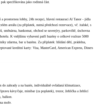
 pak specifikována jako rodinná část.
 a prostornou lobby, 24h recepci, hlavní restauraci Al Tanor - jídla
lém areálu (za příplatek, nutná předchozí rezervace), vč. italské, s
rů, směnárna, bankomat, obchod se suvenýry, parkoviště, úschovna
hotelu. K vnějšímu vybavení patří bazény o celkové rozloze 5000
níky zdarma, bar u bazénu. Za příplatek: hlídání dětí, prádelna,
ceptované kreditní karty: Visa, MasterCard, American Express, Diners
m do zahrady a na bazén, individuálně ovládaná klimatizace,
ípravu kávy/čaje, minibar (za poplatek), trezor, žehlička a žehlicí
, balkon.
 na moře.