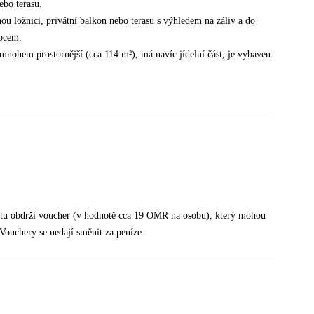
ebo terasu.
nou ložnici, privátní balkon nebo terasu s výhledem na záliv a do
vocem.
k mnohem prostornější (cca 114 m²), má navíc jídelní část, je vybaven
fetu obdrží voucher (v hodnotě cca 19 OMR na osobu), který mohou
. Vouchery se nedají směnit za peníze.