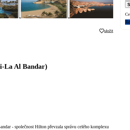
S
Ce
Re
uložit
i-La Al Bandar)
andar - společnost Hilton převzala správu celého komplexu