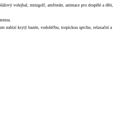
lážový volejbal, minigolf, amfiteátr, animace pro dospělé a děti,
tenisu.
um nabízí krytý bazén, vodoléčbu, tropickou sprchu, relaxační a