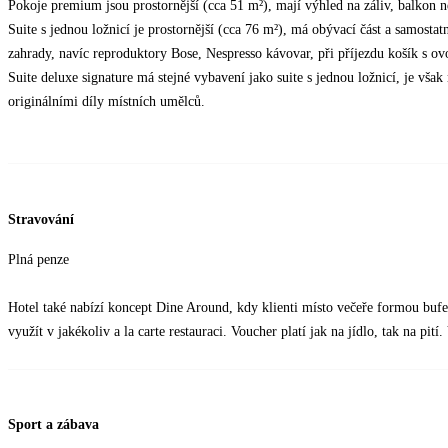
Pokoje premium jsou prostornější (cca 51 m²), mají výhled na záliv, balkon n
Suite s jednou ložnicí je prostornější (cca 76 m²), má obývací část a samostat
zahrady, navíc reproduktory Bose, Nespresso kávovar, při příjezdu košík s o
Suite deluxe signature má stejné vybavení jako suite s jednou ložnicí, je vša
originálními díly místních umělců.
Stravování
Plná penze
Hotel také nabízí koncept Dine Around, kdy klienti místo večeře formou bu
využít v jakékoliv a la carte restauraci. Voucher platí jak na jídlo, tak na pití
Sport a zábava