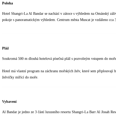
Poloha
Hotel Shangri-La Al Bandar se nachází v zátoce s výhledem na Ománský záliv.
pokoje s panoramatickým výhledem. Centrum města Muscat je vzdáleno cca 30
Pláž
Soukromá 500 m dlouhá hotelová písečná pláž s pozvolným vstupem do moře 
Hotel má vlastní program na záchranu mořských želv, které sem připlouvají hn
želvičky mířící do moře.
Vybavení
Al Bandar je jedno ze 3 částí luxusního resortu Shangri-La Barr Al Jissah Re