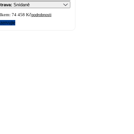
trava
:
Snídaně
lkem:
74 458 Kč
podrobnosti
zervujte