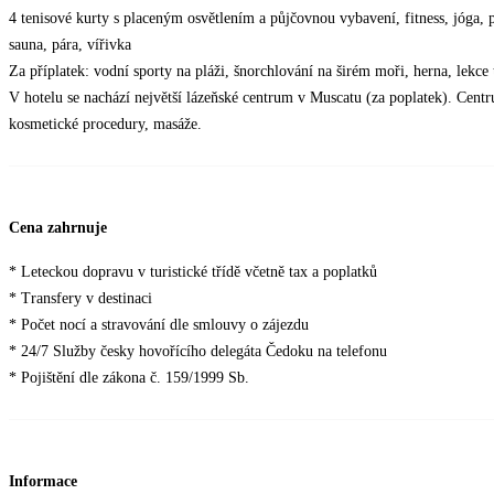
4 tenisové kurty s placeným osvětlením a půjčovnou vybavení, fitness, jóga, p
sauna, pára, vířivka
Za příplatek: vodní sporty na pláži, šnorchlování na širém moři, herna, lekce 
V hotelu se nachází největší lázeňské centrum v Muscatu (za poplatek). Centr
kosmetické procedury, masáže.
Cena zahrnuje
* Leteckou dopravu v turistické třídě včetně tax a poplatků
* Transfery v destinaci
* Počet nocí a stravování dle smlouvy o zájezdu
* 24/7 Služby česky hovořícího delegáta Čedoku na telefonu
* Pojištění dle zákona č. 159/1999 Sb.
Informace