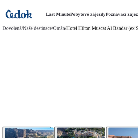
Last Minute
Pobytové zájezdy
Poznávací záje
více fotografií (17)
Dovolená
/
Naše destinace
/
Omán
/
Hotel Hilton Muscat Al Bandar (ex 