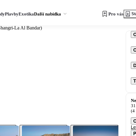
zdy
Plavby
Exotika
Další nabídka
Pro vás
St
Shangri-La Al Bandar)
O
D
T
Ne
31
(4
O
Le
P