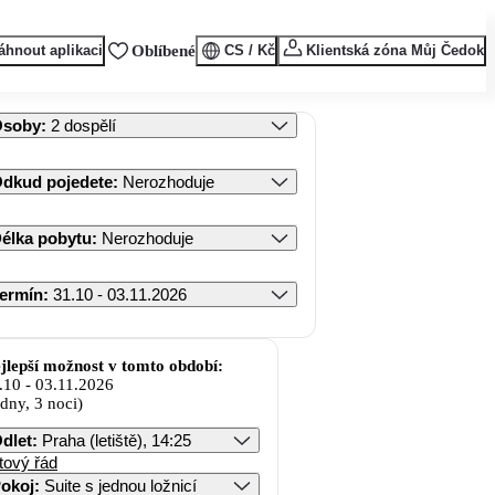
áhnout aplikaci
Oblíbené
CS / Kč
Klientská zóna Můj Čedok
Osoby
:
2 dospělí
dkud pojedete
:
Nerozhoduje
élka pobytu
:
Nerozhoduje
ermín
:
31.10 - 03.11.2026
jlepší možnost v tomto období:
.10
-
03.11.2026
 dny, 3 noci)
dlet
:
Praha (letiště), 14:25
tový řád
okoj
:
Suite s jednou ložnicí