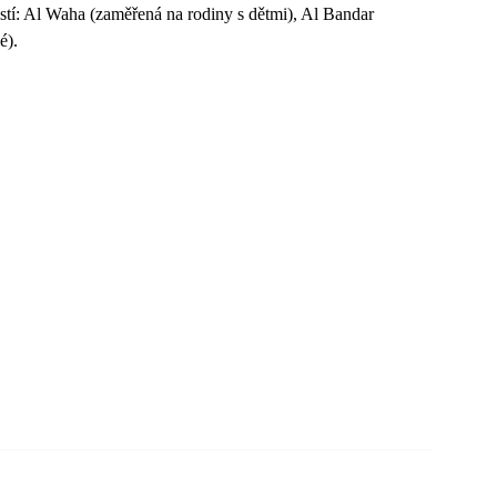
ástí: Al Waha (zaměřená na rodiny s dětmi), Al Bandar
é).