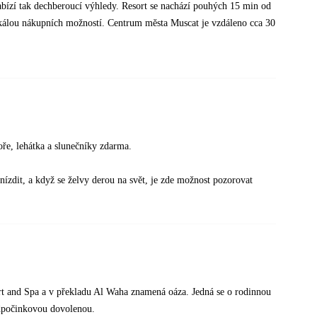
ízí tak dechberoucí výhledy. Resort se nachází pouhých 15 min od
škálou nákupních možností. Centrum města Muscat je vzdáleno cca 30
ře, lehátka a slunečníky zdarma.
ízdit, a když se želvy derou na svět, je zde možnost pozorovat
ort and Spa a v překladu Al Waha znamená oáza. Jedná se o rodinnou
 odpočinkovou dovolenou.