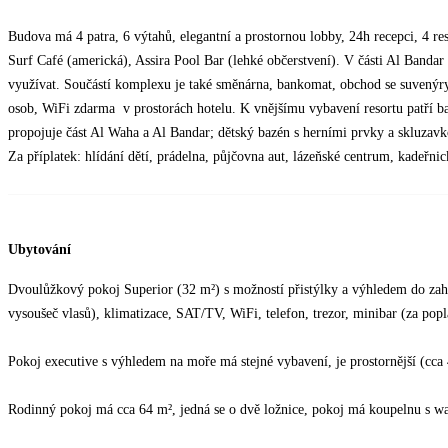
Budova má 4 patra, 6 výtahů, elegantní a prostornou lobby, 24h recepci, 4 r
Surf Café (americká), Assira Pool Bar (lehké občerstvení). V části Al Bandar 
využívat. Součástí komplexu je také směnárna, bankomat, obchod se suvenýry
osob, WiFi zdarma v prostorách hotelu. K vnějšímu vybavení resortu patří b
propojuje část Al Waha a Al Bandar; dětský bazén s herními prvky a skluzavko
Za příplatek: hlídání dětí, prádelna, půjčovna aut, lázeňské centrum, kadeřnick
Ubytování
Dvoulůžkový pokoj Superior (32 m²) s možností přistýlky a výhledem do zahr
vysoušeč vlasů), klimatizace, SAT/TV, WiFi, telefon, trezor, minibar (za popla
Pokoj executive s výhledem na moře má stejné vybavení, je prostornější (cca
Rodinný pokoj má cca 64 m², jedná se o dvě ložnice, pokoj má koupelnu s wa