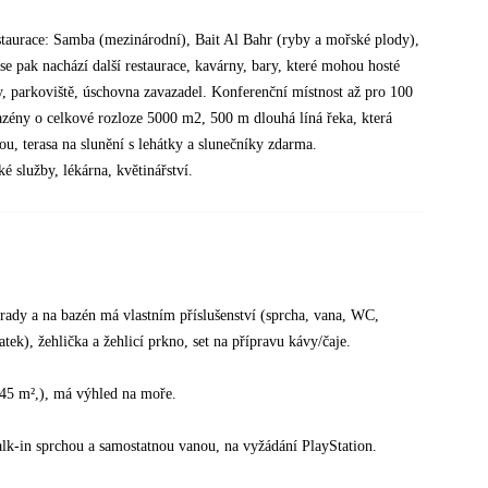
estaurace: Samba (mezinárodní), Bait Al Bahr (ryby a mořské plody),
se pak nachází další restaurace, kavárny, bary, které mohou hosté
, parkoviště, úschovna zavazadel. Konferenční místnost až pro 100
azény o celkové rozloze 5000 m2, 500 m dlouhá líná řeka, která
u, terasa na slunění s lehátky a slunečníky zdarma.
é služby, lékárna, květinářství.
ady a na bazén má vlastním příslušenství (sprcha, vana, WC,
tek), žehlička a žehlicí prkno, set na přípravu kávy/čaje.
 45 m²,), má výhled na moře.
lk-in sprchou a samostatnou vanou, na vyžádání PlayStation.