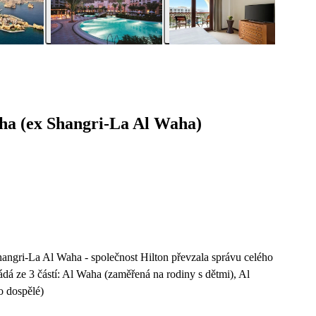
ha (ex Shangri-La Al Waha)
angri-La Al Waha - společnost Hilton převzala správu celého
dá ze 3 částí: Al Waha (zaměřená na rodiny s dětmi), Al
o dospělé)