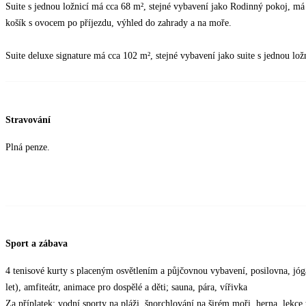
Suite s jednou ložnicí má cca 68 m², stejné vybavení jako Rodinný pokoj, má j
košík s ovocem po příjezdu, výhled do zahrady a na moře.
Suite deluxe signature má cca 102 m², stejné vybavení jako suite s jednou lož
Stravování
Plná penze.
Sport a zábava
4 tenisové kurty s placeným osvětlením a půjčovnou vybavení, posilovna, jóga,
let), amfiteátr, animace pro dospělé a děti; sauna, pára, vířivka
Za příplatek: vodní sporty na pláži, šnorchlování na širém moři, herna, lekce 