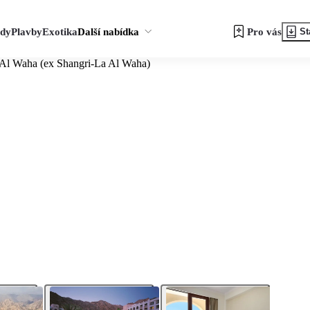
zdy
Plavby
Exotika
Další nabídka
Pro vás
St
 Al Waha (ex Shangri-La Al Waha)