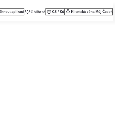
áhnout aplikaci
Oblíbené
CS / Kč
Klientská zóna Můj Čedok