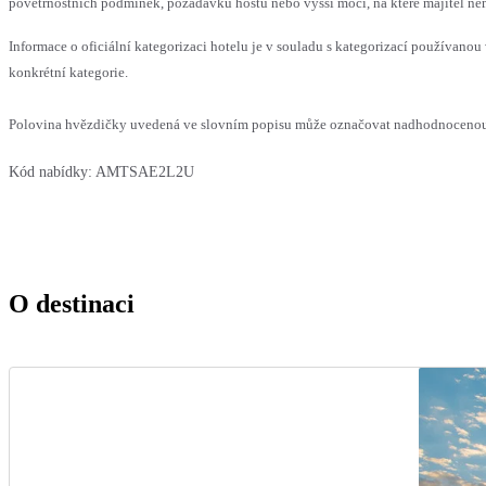
povětrnostních podmínek, požadavků hostů nebo vyšší moci, na které majitel nem
Informace o oficiální kategorizaci hotelu je v souladu s kategorizací používanou 
konkrétní kategorie.
Polovina hvězdičky uvedená ve slovním popisu může označovat nadhodnocenou n
Kód nabídky:
AMTSAE2L2U
O destinaci