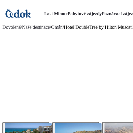
Last Minute
Pobytové zájezdy
Poznávací záje
více fotografií (17)
Dovolená
/
Naše destinace
/
Omán
/
Hotel DoubleTree by Hilton Muscat