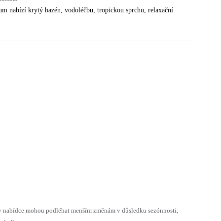
um nabízí krytý bazén, vodoléčbu, tropickou sprchu, relaxační
h v nabídce mohou podléhat menším změnám v důsledku sezónnosti,