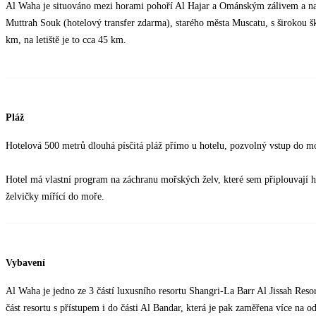
Al Waha je situováno mezi horami pohoří Al Hajar a Ománským zálivem a nab
Muttrah Souk (hotelový transfer zdarma), starého města Muscatu, s širokou 
km, na letiště je to cca 45 km.
Pláž
Hotelová 500 metrů dlouhá písčitá pláž přímo u hotelu, pozvolný vstup do mo
Hotel má vlastní program na záchranu mořských želv, které sem připlouvají hn
želvičky mířící do moře.
Vybavení
Al Waha je jedno ze 3 částí luxusního resortu Shangri-La Barr Al Jissah Res
část resortu s přístupem i do části Al Bandar, která je pak zaměřena více na