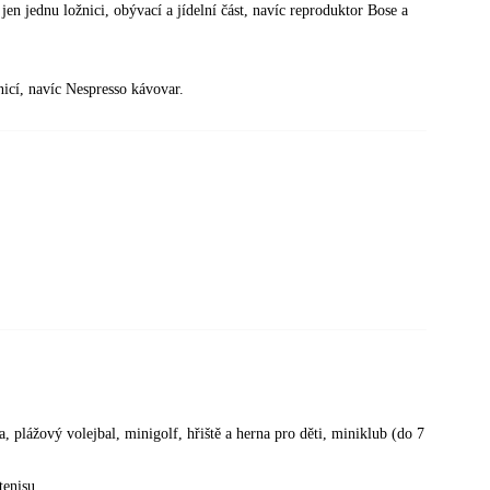
en jednu ložnici, obývací a jídelní část, navíc reproduktor Bose a
nicí, navíc Nespresso kávovar.
 plážový volejbal, minigolf, hřiště a herna pro děti, miniklub (do 7
tenisu.