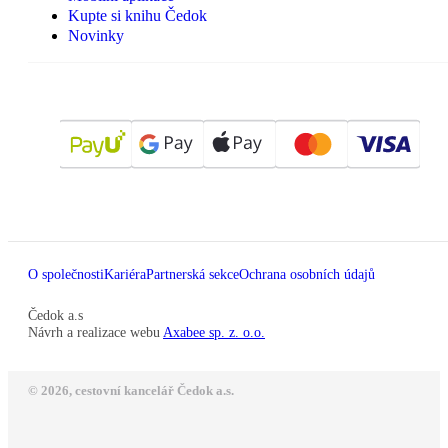
Kupte si knihu Čedok
Novinky
O společnosti
Kariéra
Partnerská sekce
Ochrana osobních údajů
Čedok a.s
Návrh a realizace webu
Axabee sp. z. o.o.
© 2026, cestovní kancelář Čedok a.s.