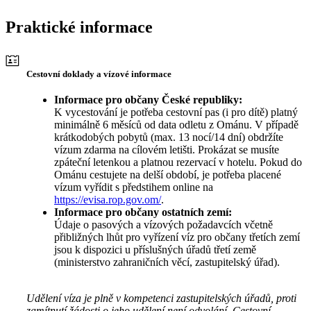
Praktické informace
Cestovní doklady a vízové informace
Informace pro občany České republiky:
K vycestování je potřeba cestovní pas (i pro dítě) platný
minimálně 6 měsíců od data odletu z Ománu. V případě
krátkodobých pobytů (max. 13 nocí/14 dní) obdržíte
vízum zdarma na cílovém letišti. Prokázat se musíte
zpáteční letenkou a platnou rezervací v hotelu. Pokud do
Ománu cestujete na delší období, je potřeba placené
vízum vyřídit s předstihem online na
https://evisa.rop.gov.om/
.
Informace pro občany ostatních zemí:
Údaje o pasových a vízových požadavcích včetně
přibližných lhůt pro vyřízení víz pro občany třetích zemí
jsou k dispozici u příslušných úřadů třetí země
(ministerstvo zahraničních věcí, zastupitelský úřad).
Udělení víza je plně v kompetenci zastupitelských úřadů, proti
zamítnutí žádosti o jeho udělení není odvolání. Cestovní