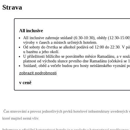
Strava
All inclusive
All inclusive zahrnuje snídaně (6:30-10:30), obědy (12:30-15:00
výroby v časech a místech určených hotelem.
Od soboty do čtvrtka se alkohol podává od 12:00 do 22:30. V pá
u bazénu a jeho okolí.
U příležitosti blížícího se posvátného měsíce Ramadánu, a v soul
platnost od východu slunce prvního dne Ramadánu (očekává se 1
Snídaně, oběd a večeře budou pro hosty neislámského vyznání po
zobrazit podrobnosti
v ceně
Čas stravování a provoz jednotlivých prvků hotelové infrastruktury uvedenýc
které majitel nemá vliv.
Informace o oficiální kategorizaci hotelu je v souladu s kategorizací používanou 