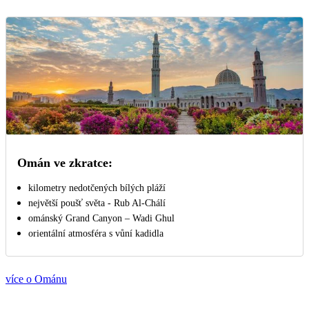
Omán ve zkratce:
kilometry nedotčených bílých pláží
největší poušť světa - Rub Al-Chálí
ománský Grand Canyon – Wadi Ghul
orientální atmosféra s vůní kadidla
více o Ománu