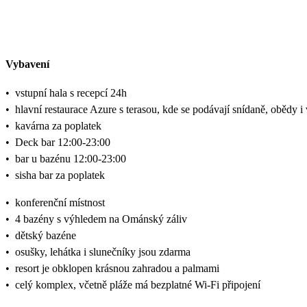
Vybavení
•
vstupní hala s recepcí 24h
•
hlavní restaurace Azure s terasou, kde se podávají snídaně, obědy i
•
kavárna za poplatek
•
Deck bar 12:00-23:00
•
bar u bazénu 12:00-23:00
•
sisha bar za poplatek
•
konferenční místnost
•
4 bazény s výhledem na Ománský záliv
•
dětský bazéne
•
osušky, lehátka i slunečníky jsou zdarma
•
resort je obklopen krásnou zahradou a palmami
•
celý komplex, včetně pláže má bezplatné Wi-Fi připojení