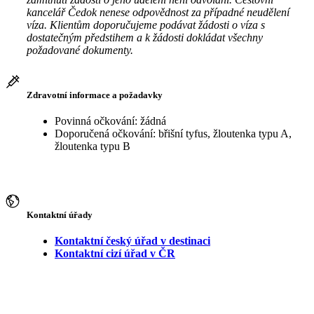
kancelář Čedok nenese odpovědnost za případné neudělení
víza. Klientům doporučujeme podávat žádosti o víza s
dostatečným předstihem a k žádosti dokládat všechny
požadované dokumenty.
Zdravotní informace a požadavky
Povinná očkování: žádná
Doporučená očkování: břišní tyfus, žloutenka typu A,
žloutenka typu B
Kontaktní úřady
Kontaktní český úřad v destinaci
Kontaktní cizí úřad v ČR