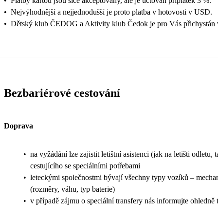
•
Platby kartou jsou sice akceptovány, ale je účtován příplatek 3 %.
•
Nejvýhodnější a nejjednodušší je proto platba v hotovosti v USD.
•
Dětský klub ČEDOG a Aktivity klub Čedok je pro Vás přichystán 
Bezbariérové cestování
Doprava
•
na vyžádání lze zajistit letištní asistenci (jak na letišti odl
cestujícího se speciálními potřebami
•
leteckými společnostmi bývají všechny typy vozíků – mechanic
(rozměry, váhu, typ baterie)
•
v případě zájmu o speciální transfery nás informujte ohledn