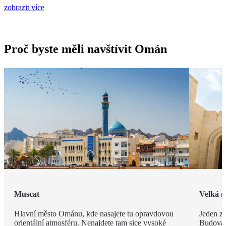
zobrazit více
Proč byste měli navštívit Omán
Muscat
Velká m
Hlavní město Ománu, kde nasajete tu opravdovou
Jeden z 
orientální atmosféru. Nenajdete tam sice vysoké
Budova 