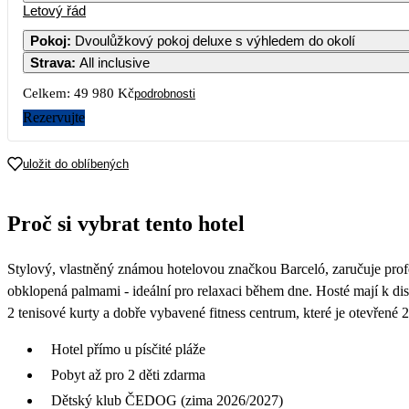
Letový řád
Pokoj
:
Dvoulůžkový pokoj deluxe s výhledem do okolí
Strava
:
All inclusive
Celkem:
49 980 Kč
podrobnosti
Rezervujte
uložit do oblíbených
Proč si vybrat tento hotel
Stylový, vlastněný známou hotelovou značkou Barceló, zaručuje profe
obklopená palmami - ideální pro relaxaci během dne. Hosté mají k dis
2 tenisové kurty a dobře vybavené fitness centrum, které je otevřené
Hotel přímo u písčité pláže
Pobyt až pro 2 děti zdarma
Dětský klub ČEDOG (zima 2026/2027)