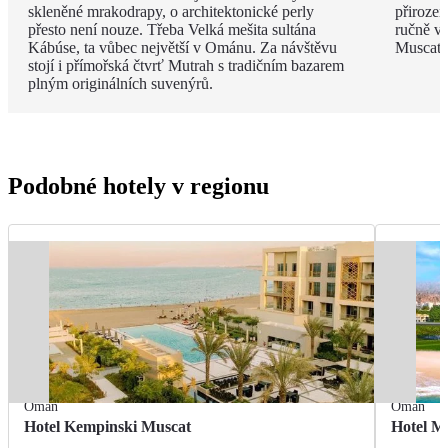
skleněné mrakodrapy, o architektonické perly
přiroze
přesto není nouze. Třeba Velká mešita sultána
ručně vá
Kábúse, ta vůbec největší v Ománu. Za návštěvu
Muscatu 
stojí i přímořská čtvrť Mutrah s tradičním bazarem
plným originálních suvenýrů.
Podobné hotely v regionu
Omán
Omán
Hotel Kempinski Muscat
Hotel M