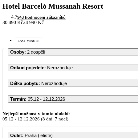
Hotel Barceló Mussanah Resort
4.7
943 hodnocení zákazníků
30 490 Kč
24 990 Kč
LAST MINUTE
Osoby
:
2 dospělí
Odkud pojedete
:
Nerozhoduje
Délka pobytu
:
Nerozhoduje
Termín
:
05.12 - 12.12.2026
Nejlepší možnost v tomto období:
05.12
-
12.12.2026
(8 dní, 7 nocí)
Odlet
:
Praha (letiště)