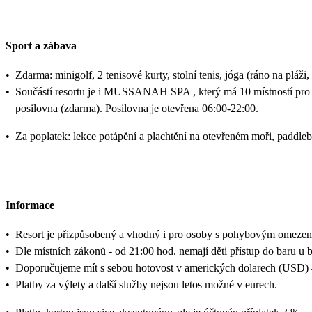
Sport a zábava
•
Zdarma: minigolf, 2 tenisové kurty, stolní tenis, jóga (ráno na pláž
•
Součástí resortu je i MUSSANAH SPA , který má 10 místností pro pro
posilovna (zdarma). Posilovna je otevřena 06:00-22:00.
•
Za poplatek: lekce potápění a plachtění na otevřeném moři, paddleb
Informace
•
Resort je přizpůsobený a vhodný i pro osoby s pohybovým omezen
•
Dle místních zákonů - od 21:00 hod. nemají děti přístup do baru u b
•
Doporučujeme mít s sebou hotovost v amerických dolarech (USD) 
•
Platby za výlety a další služby nejsou letos možné v eurech.