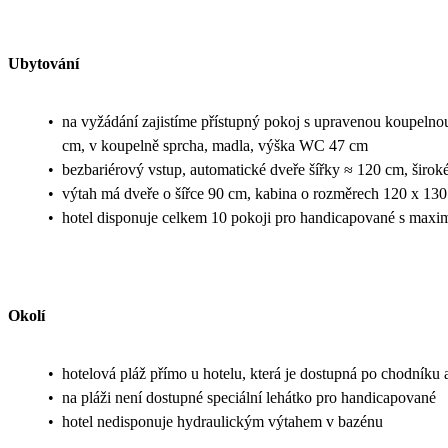
Ubytování
•
na vyžádání zajistíme přístupný pokoj s upravenou koupelnou
cm, v koupelně sprcha, madla, výška WC 47 cm
•
bezbariérový vstup, automatické dveře šířky ≈ 120 cm, širok
•
výtah má dveře o šířce 90 cm, kabina o rozměrech 120 x 13
•
hotel disponuje celkem 10 pokoji pro handicapované s maxi
Okolí
•
hotelová pláž přímo u hotelu, která je dostupná po chodníku 
•
na pláži není dostupné speciální lehátko pro handicapované
•
hotel nedisponuje hydraulickým výtahem v bazénu