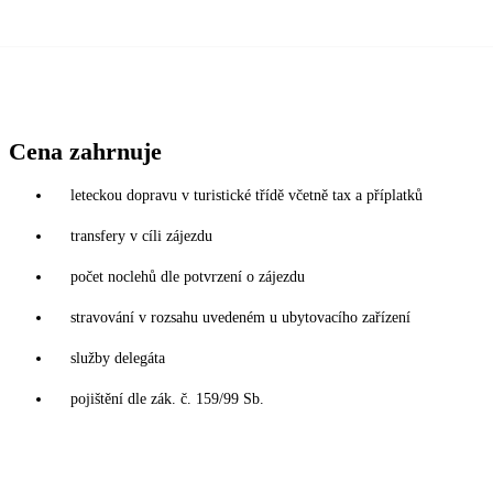
Cena zahrnuje
leteckou dopravu v turistické třídě včetně tax a příplatků
transfery v cíli zájezdu
počet noclehů dle potvrzení o zájezdu
stravování v rozsahu uvedeném u ubytovacího zařízení
služby delegáta
pojištění dle zák. č. 159/99 Sb.