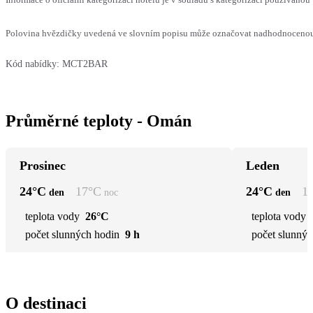
Polovina hvězdičky uvedená ve slovním popisu může označovat nadhodnocenou n
Kód nabídky:
MCT2BAR
Průměrné teploty - Omán
Prosinec
Leden
24
°C
17
°C
24
°C
1
den
noc
den
teplota vody
26°C
teplota vody
počet slunných hodin
9 h
počet slunnýc
O destinaci