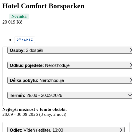
Hotel Comfort Borsparken
Novinka
20 019 Kč
Osoby
:
2 dospělí
Odkud pojedete
:
Nerozhoduje
Délka pobytu
:
Nerozhoduje
Termín
:
28.09 - 30.09.2026
Září 2026
Nejlepší možnost v tomto období:
28.09
-
30.09.2026
(3 dny, 2 noci)
PO
ÚT
ST
ČT
PÁ
SO
NE
Odlet
:
Vídeň (letiště), 13:00