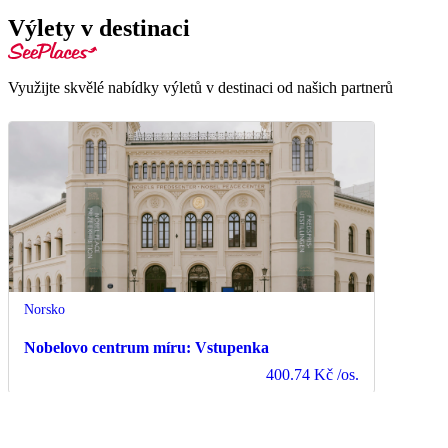
Výlety v destinaci
Využijte skvělé nabídky výletů v destinaci od našich partnerů
Norsko
Nobelovo centrum míru: Vstupenka
400.74 Kč
/os.