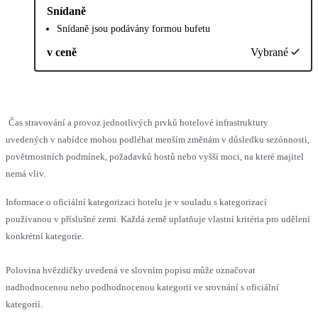
Snídaně
Snídaně jsou podávány formou bufetu
v ceně
Vybrané
Čas stravování a provoz jednotlivých prvků hotelové infrastruktury
uvedených v nabídce mohou podléhat menším změnám v důsledku sezónnosti,
povětrnostních podmínek, požadavků hostů nebo vyšší moci, na které majitel
nemá vliv.
Informace o oficiální kategorizaci hotelu je v souladu s kategorizací
používanou v příslušné zemi. Každá země uplatňuje vlastní kritéria pro udělení
konkrétní kategorie.
Polovina hvězdičky uvedená ve slovním popisu může označovat
nadhodnocenou nebo podhodnocenou kategorii ve srovnání s oficiální
kategorií.