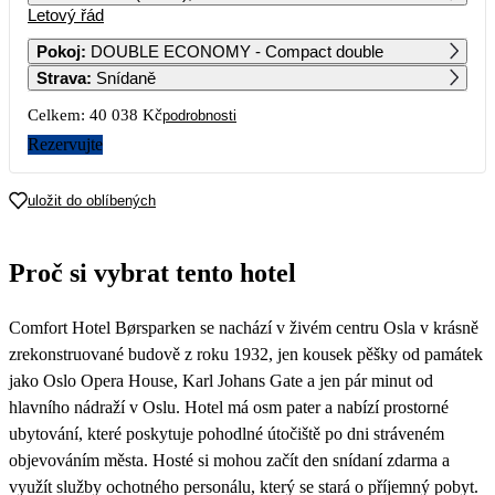
Letový řád
1
2
3
4
5
6
19 389
10 839
20 889
Pokoj
:
DOUBLE ECONOMY - Compact double
Strava
:
Snídaně
7
8
9
10
11
12
13
21 479
20 639
Celkem:
40 038 Kč
podrobnosti
14
15
16
17
18
19
20
Rezervujte
21 979
18 209
12 149
14 899
10 829
22 759
21
22
23
24
25
26
27
uložit do oblíbených
20 919
19 849
13 409
15 869
12 769
19 829
28
29
30
Proč si vybrat tento hotel
20 019
17 689
Comfort Hotel Børsparken se nachází v živém centru Osla v krásně
zrekonstruované budově z roku 1932, jen kousek pěšky od památek
jako Oslo Opera House, Karl Johans Gate a jen pár minut od
hlavního nádraží v Oslu. Hotel má osm pater a nabízí prostorné
ubytování, které poskytuje pohodlné útočiště po dni stráveném
objevováním města. Hosté si mohou začít den snídaní zdarma a
využít služby ochotného personálu, který se stará o příjemný pobyt.