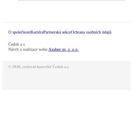
O společnosti
Kariéra
Partnerská sekce
Ochrana osobních údajů
Čedok a.s
Návrh a realizace webu
Axabee sp. z. o.o.
© 2026, cestovní kancelář Čedok a.s.