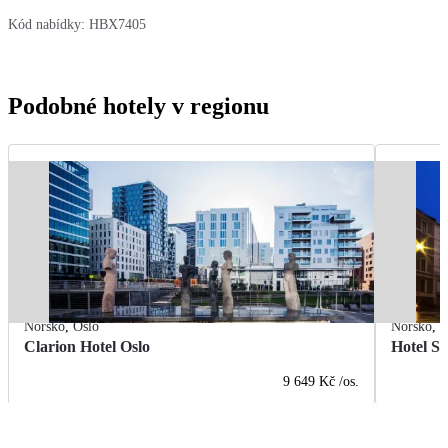
Kód nabídky:
HBX7405
Podobné hotely v regionu
Norsko
,
Oslo
Norsko
,
O
Clarion Hotel Oslo
Hotel S
9 649 Kč
/os.