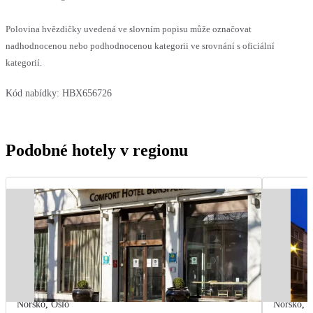
Polovina hvězdičky uvedená ve slovním popisu může označovat
nadhodnocenou nebo podhodnocenou kategorii ve srovnání s oficiální
kategorií.
Kód nabídky:
HBX656726
Podobné hotely v regionu
Norsko
,
Oslo
Norsko
,
O