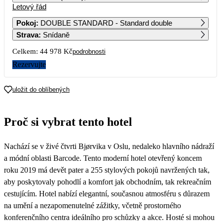
Letový řád
1
2
3
4
5
6
23 039
Pokoj
:
DOUBLE STANDARD - Standard double
Strava
:
Snídaně
7
8
9
10
11
12
13
23 639
22 839
Celkem:
44 978 Kč
podrobnosti
14
15
16
17
18
19
20
Rezervujte
23 739
16 229
12 949
21
22
23
24
25
26
27
uložit do oblíbených
15 689
16 999
14 139
22 239
28
29
30
Proč si vybrat tento hotel
22 489
21 309
Nachází se v živé čtvrti Bjørvika v Oslu, nedaleko hlavního nádraží
a módní oblasti Barcode. Tento moderní hotel otevřený koncem
roku 2019 má devět pater a 255 stylových pokojů navržených tak,
aby poskytovaly pohodlí a komfort jak obchodním, tak rekreačním
cestujícím. Hotel nabízí elegantní, současnou atmosféru s důrazem
na umění a nezapomenutelné zážitky, včetně prostorného
konferenčního centra ideálního pro schůzky a akce. Hosté si mohou