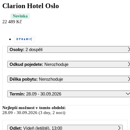
Clarion Hotel Oslo
Novinka
22 489 Kč
Osoby
:
2 dospělí
Odkud pojedete
:
Nerozhoduje
Délka pobytu
:
Nerozhoduje
Termín
:
28.09 - 30.09.2026
Září 2026
Nejlepší možnost v tomto období:
28.09
-
30.09.2026
(3 dny, 2 noci)
PO
ÚT
ST
ČT
PÁ
SO
NE
Odlet
:
Vídeň (letiště), 13:00