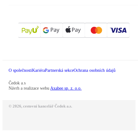
O společnosti
Kariéra
Partnerská sekce
Ochrana osobních údajů
Čedok a.s
Návrh a realizace webu
Axabee sp. z. o.o.
© 2026, cestovní kancelář Čedok a.s.