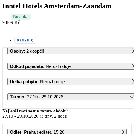
Inntel Hotels Amsterdam-Zaandam
Novinka
9 809 Kč
Osoby
:
2 dospělí
Odkud pojedete
:
Nerozhoduje
Délka pobytu
:
Nerozhoduje
Termín
:
27.10 - 29.10.2026
Říjen 2026
Nejlepší možnost v tomto období:
27.10
-
29.10.2026
(3 dny, 2 noci)
PO
ÚT
ST
ČT
PÁ
SO
NE
Odlet
:
Praha (letiště), 15:20