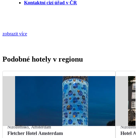
Kontaktní cizí úřad v ČR
zobrazit více
Podobné hotely v regionu
Nizozemsko
,
Amsterdam
Nizozems
Fletcher Hotel Amsterdam
Hotel At