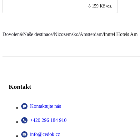
8 159 Kč
/os.
Dovolená
/
Naše destinace
/
Nizozemsko
/
Amsterdam
/
Inntel Hotels Am
Kontakt
Kontaktujte nás
+420 296 184 910
info@cedok.cz