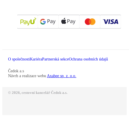
O společnosti
Kariéra
Partnerská sekce
Ochrana osobních údajů
Čedok a.s
Návrh a realizace webu
Axabee sp. z. o.o.
© 2026, cestovní kancelář Čedok a.s.