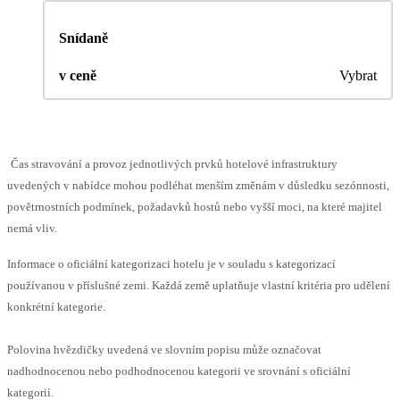
Snídaně
v ceně
Vybrat
Čas stravování a provoz jednotlivých prvků hotelové infrastruktury
uvedených v nabídce mohou podléhat menším změnám v důsledku sezónnosti,
povětrnostních podmínek, požadavků hostů nebo vyšší moci, na které majitel
nemá vliv.
Informace o oficiální kategorizaci hotelu je v souladu s kategorizací
používanou v příslušné zemi. Každá země uplatňuje vlastní kritéria pro udělení
konkrétní kategorie.
Polovina hvězdičky uvedená ve slovním popisu může označovat
nadhodnocenou nebo podhodnocenou kategorii ve srovnání s oficiální
kategorií.