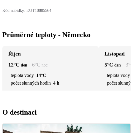
Kód nabídky:
EUT10005564
Průměrné teploty - Německo
Říjen
Listopad
12
°C
6
°C
5
°C
3
°
den
noc
den
teplota vody
14°C
teplota vody
počet slunných hodin
4 h
počet slunnýc
O destinaci