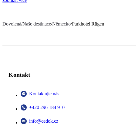
zobrazit více
Dovolená
/
Naše destinace
/
Německo
/
Parkhotel Rügen
Kontakt
Kontaktujte nás
+420 296 184 910
info@cedok.cz