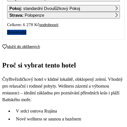
1
2
3
4
Pokoj
:
standardní Dvoulůžkový Pokoj
3 909
3 909
3 909
3 909
Strava
:
Polopenze
5
6
7
8
9
10
11
Celkem:
6 278 Kč
podrobnosti
3 909
3 909
3 909
3 909
3 909
3 909
3 529
Rezervujte
12
13
14
15
16
17
18
3 139
3 139
3 139
3 139
3 139
3 139
3 139
uložit do oblíbených
19
20
21
22
23
24
25
3 139
3 139
3 139
3 139
3 139
3 139
3 139
Proč si vybrat tento hotel
26
27
28
29
30
31
3 139
3 139
3 139
3 139
3 139
3 139
Čtyřhvězdičkový hotel v klidné lokalitě, obklopený zelení. Vhodný
pro relaxační i rodinné pobyty. Wellness zázemí a výbornou
restauraci – ideální základna pro poznávání přírodních krás i pláží
Baltského moře.
V srdci ostrova Rujána
Nové wellness se saunou a bazénem