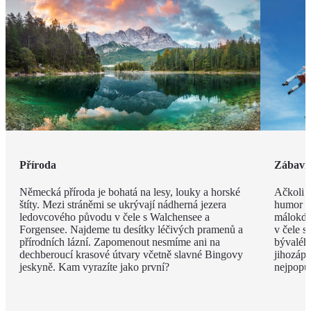
Příroda
Zábavn
Německá příroda je bohatá na lesy, louky a horské
Ačkoli o
štíty. Mezi stráněmi se ukrývají nádherná jezera
humor ci
ledovcového původu v čele s Walchensee a
málokdo
Forgensee. Najdeme tu desítky léčivých pramenů a
v čele s
přírodních lázní. Zapomenout nesmíme ani na
bývaléh
dechberoucí krasové útvary včetně slavné Bingovy
jihozáp
jeskyně. Kam vyrazíte jako první?
nejpopu