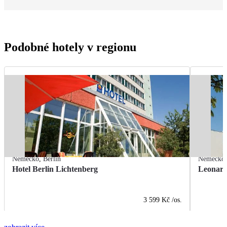
Podobné hotely v regionu
Německo
,
Berlín
Německo
Hotel Berlin Lichtenberg
Leonard
3 599 Kč
/os.