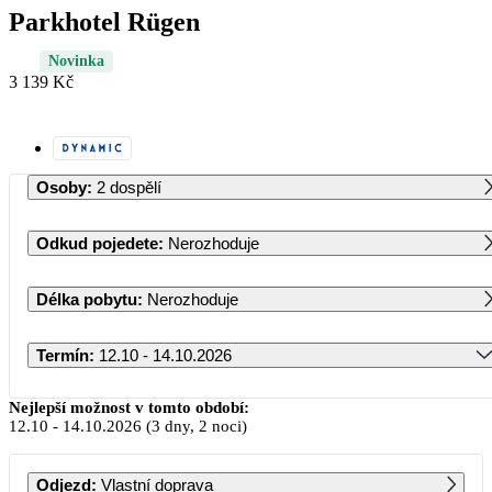
Parkhotel Rügen
Novinka
3 139 Kč
Osoby
:
2 dospělí
Odkud pojedete
:
Nerozhoduje
Délka pobytu
:
Nerozhoduje
Termín
:
12.10 - 14.10.2026
Říjen 2026
Nejlepší možnost v tomto období:
12.10
-
14.10.2026
(3 dny, 2 noci)
PO
ÚT
ST
ČT
PÁ
SO
NE
Odjezd
:
Vlastní doprava