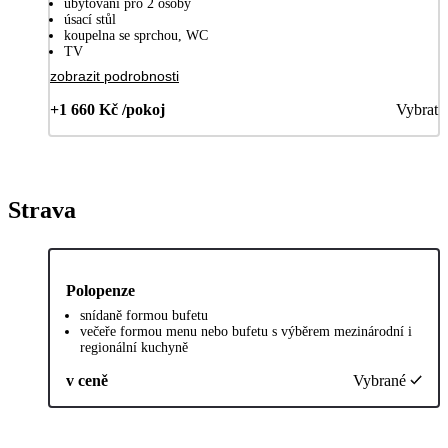
ubytování pro 2 osoby
úsací stůl
koupelna se sprchou, WC
TV
zobrazit podrobnosti
+1 660 Kč /pokoj
Vybrat
Strava
Polopenze
snídaně formou bufetu
večeře formou menu nebo bufetu s výběrem mezinárodní i
regionální kuchyně
v ceně
Vybrané