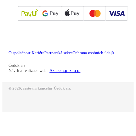
O společnosti
Kariéra
Partnerská sekce
Ochrana osobních údajů
Čedok a.s
Návrh a realizace webu
Axabee sp. z. o.o.
© 2026, cestovní kancelář Čedok a.s.