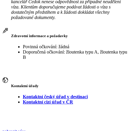
kancelář Čedok nenese odpovědnost za případné neudělení
víza. Klientům doporučujeme podávat žádosti o víza s
dostatečným předstihem a k žádosti dokládat všechny
požadované dokumenty.
Zdravotní informace a požadavky
Povinná očkování: žádná
Doporučená očkování: žloutenka typu A, žloutenka typu
B
Kontaktní úřady
Kontaktní český úřad v destinaci
Kontaktní cizí úřad v ČR