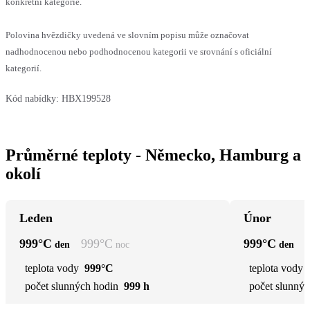
konkrétní kategorie.
Polovina hvězdičky uvedená ve slovním popisu může označovat
nadhodnocenou nebo podhodnocenou kategorii ve srovnání s oficiální
kategorií.
Kód nabídky:
HBX199528
Průměrné teploty - Německo, Hamburg a
okolí
Leden
Únor
999
°C
999
°C
999
°C
den
noc
den
teplota vody
999°C
teplota vody
počet slunných hodin
999 h
počet slunnýc