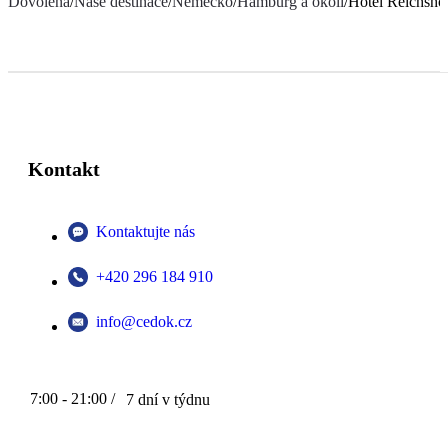
Dovolená
/
Naše destinace
/
Německo
/
Hamburg a okolí
/
Hotel Reichsh
Kontakt
Kontaktujte nás
+420 296 184 910
info@cedok.cz
7:00 - 21:00 /
7 dní v týdnu