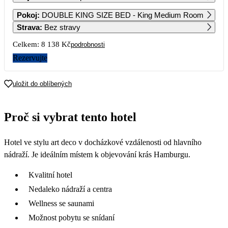
1
2
3
Pokoj
:
DOUBLE KING SIZE BED - King Medium Room
4 799
4 199
4 069
Strava
:
Bez stravy
4
5
6
7
8
9
10
Celkem:
8 138 Kč
podrobnosti
4 299
4 399
4 459
4 449
4 509
4 299
3 939
Rezervujte
11
12
13
14
15
16
17
4 169
4 499
4 589
4 489
4 459
4 189
3 869
uložit do oblíbených
18
19
20
21
22
23
24
4 159
4 399
4 399
4 469
4 649
4 359
5 639
Proč si vybrat tento hotel
25
26
27
28
29
30
31
7 679
6 569
4 799
4 509
4 569
4 299
3 939
Hotel ve stylu art deco v docházkové vzdálenosti od hlavního
nádraží. Je ideálním místem k objevování krás Hamburgu.
Kvalitní hotel
Nedaleko nádraží a centra
Wellness se saunami
Možnost pobytu se snídaní