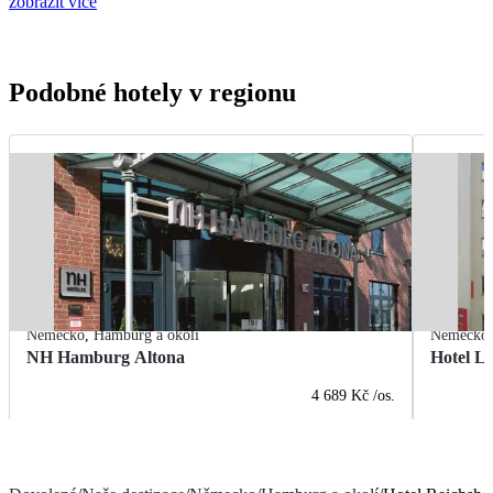
zobrazit více
Podobné hotely v regionu
Německo
,
Hamburg a okolí
Německo
NH Hamburg Altona
Hotel L
4 689 Kč
/os.