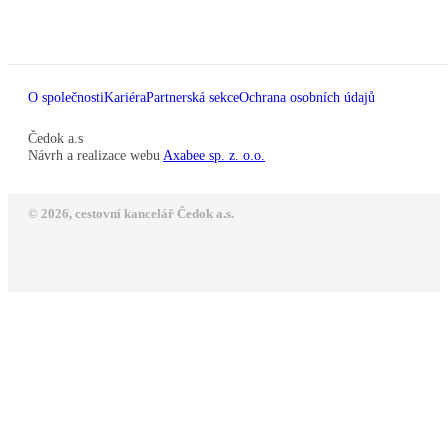
O společnosti
Kariéra
Partnerská sekce
Ochrana osobních údajů
Čedok a.s
Návrh a realizace webu
Axabee sp. z. o.o.
© 2026, cestovní kancelář Čedok a.s.