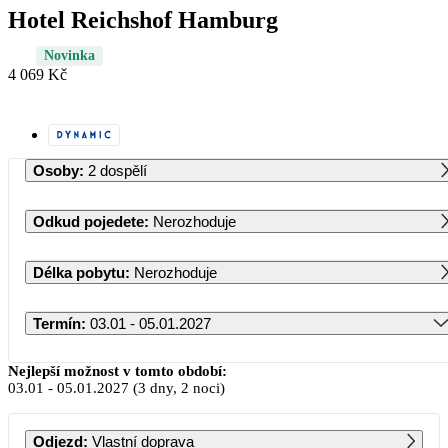
Hotel Reichshof Hamburg
Novinka
4 069 Kč
Osoby
:
2 dospělí
Odkud pojedete
:
Nerozhoduje
Délka pobytu
:
Nerozhoduje
Termín
:
03.01 - 05.01.2027
Leden 2027
Nejlepší možnost v tomto období:
03.01
-
05.01.2027
(3 dny, 2 noci)
PO
ÚT
ST
ČT
PÁ
SO
NE
Odjezd
:
Vlastní doprava