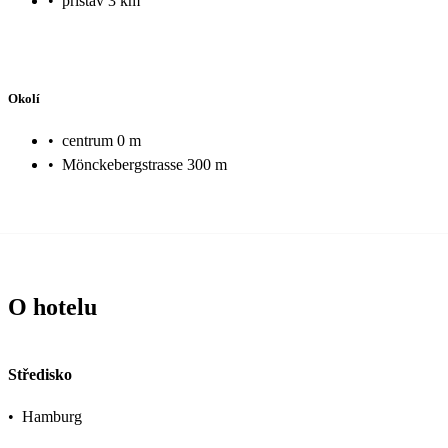
•
přístav 3 km
Okolí
•
centrum 0 m
•
Mönckebergstrasse 300 m
O hotelu
Středisko
•
Hamburg